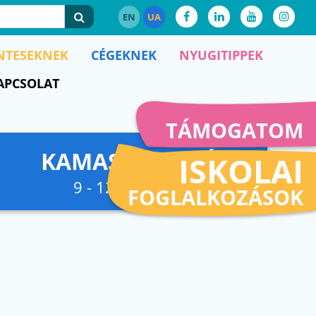
EN
UA
NTESEKNEK
CÉGEKNEK
NYUGITIPPEK
APCSOLAT
TÁMOGATOM
KAMASZFESZKÓ
ISKOLAI
9 - 12. osztályig
FOGLALKOZÁSOK