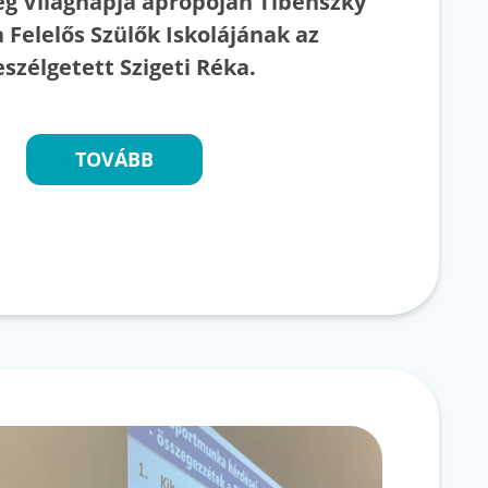
ség Világnapja apropóján Tibenszky
a Felelős Szülők Iskolájának az
eszélgetett Szigeti Réka.
TOVÁBB