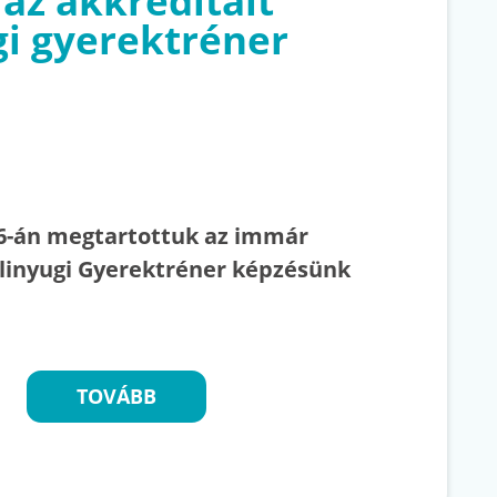
 az akkreditált
gi gyerektréner
6-án megtartottuk az immár
ulinyugi Gyerektréner képzésünk
TOVÁBB