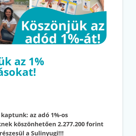
ük az 1%
ásokat!
t kaptunk: az adó 1%-os
nek köszönhetően 2.277.200 forint
részesül a Sulinyugi!!!