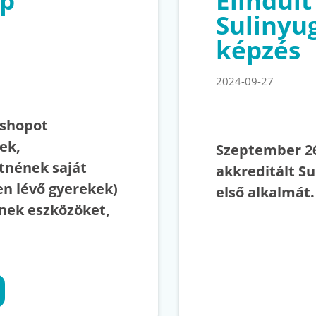
op
Elindult
Sulinyu
képzés
2024-09-27
kshopot
ek,
Szeptember 2
tnének saját
akkreditált S
en lévő gyerekek)
első alkalmát.
nek eszközöket,