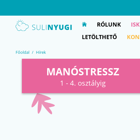
EN
UA
RÓLUNK
IS
LETÖLTHETŐ
KON
Főoldal
Hírek
MANÓSTRESSZ
1 - 4. osztályig