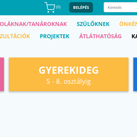
(
0
)
BELÉPÉS
KOLÁKNAK/TANÁROKNAK
SZÜLŐKNEK
ÖNKÉ
ZULTÁCIÓK
PROJEKTEK
ÁTLÁTHATÓSÁG
K
GYEREKIDEG
5 - 8. osztályig