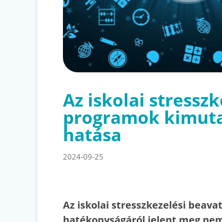
Az iskolai stressz
programok kimut
hatása
2024-09-25
Az iskolai stresszkezelési beav
hatékonyságáról jelent meg nem