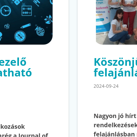
kezelő
Köszönj
atható
felajánl
2024-09-24
Nagyon jó hír
rendelkezések
atkozások
felajánlásban 
rég a Journal of