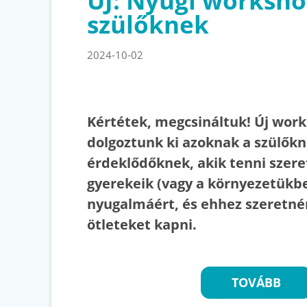
ÚJ: Nyugi worksh
szülőknek
2024-10-02
Kértétek, megcsináltuk! Új wor
dolgoztunk ki azoknak a szülőkn
érdeklődőknek, akik tenni szere
gyerekeik (vagy a környezetükb
nyugalmáért, és ehhez szeretné
ötleteket kapni.
TOVÁBB