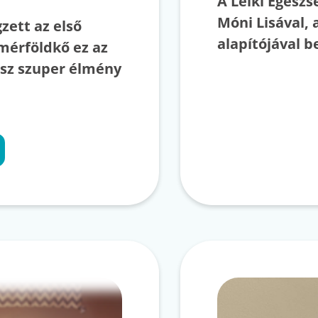
A Lelki Egész
Móni Lisával, 
zett az első
alapítójával b
mérföldkő ez az
isz szuper élmény