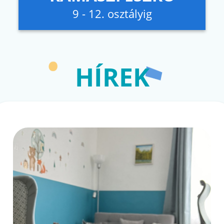
9 - 12. osztályig
HÍREK