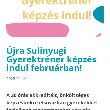
Újra Sulinyugi
Gyerektréner képzés
indul februárban!
2025-01-10
A 30 órás akkreditált, önköltséges
képzésünkre elsősorban gyerekekkel
foglalkozó szakembereket várunk: