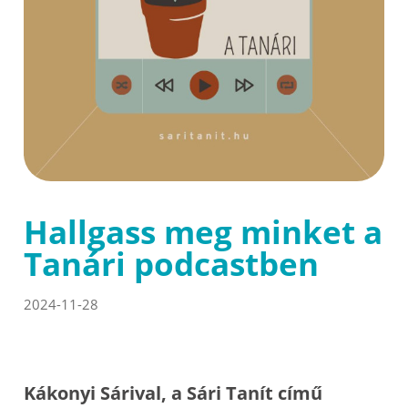
Hallgass meg minket a
Tanári podcastben
2024-11-28
Kákonyi Sárival, a Sári Tanít című