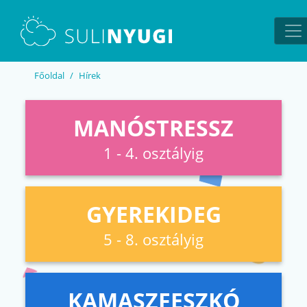
EN
UA
Főoldal
Hírek
MANÓSTRESSZ
1 - 4. osztályig
GYEREKIDEG
5 - 8. osztályig
KAMASZFESZKÓ