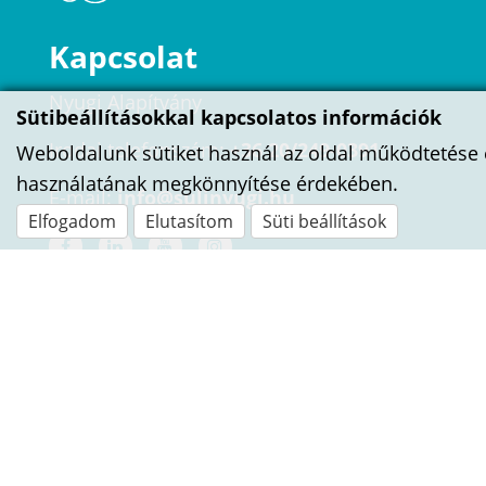
Kapcsolat
Nyugi Alapítvány
Sütibeállításokkal kapcsolatos információk
Irodai telefonszám:
+36 20/249-0391
Weboldalunk sütiket használ az oldal működtetése 
használatának megkönnyítése érdekében.
E-mail:
info@sulinyugi.hu
Elfogadom
Elutasítom
Süti beállítások
ÍRJ NEKÜNK!
Név
E-mail cím