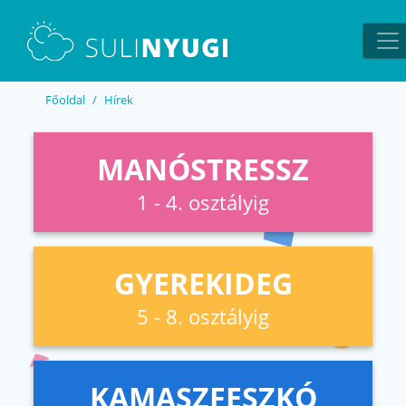
EN
UA
Főoldal
Hírek
MANÓSTRESSZ
1 - 4. osztályig
GYEREKIDEG
5 - 8. osztályig
KAMASZFESZKÓ