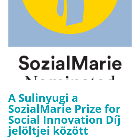
A Sulinyugi a
SozialMarie Prize for
Social Innovation Díj
jelöltjei között