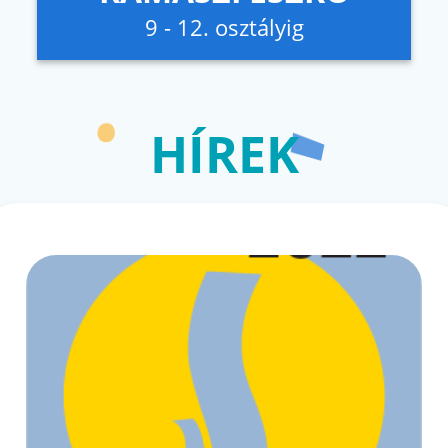
9 - 12. osztályig
HÍREK