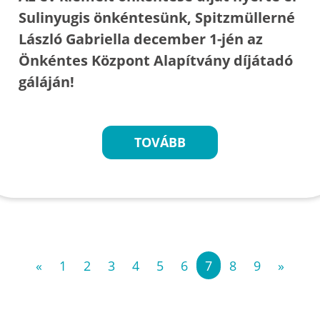
Sulinyugis önkéntesünk, Spitzmüllerné
László Gabriella december 1-jén az
Önkéntes Központ Alapítvány díjátadó
gáláján!
TOVÁBB
«
1
2
3
4
5
6
7
8
9
»