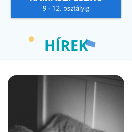
9 - 12. osztályig
HÍREK