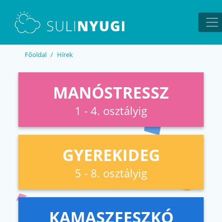
EN
UA
Főoldal
Hírek
MANÓSTRESSZ
1 - 4. osztályig
GYEREKIDEG
5 - 8. osztályig
KAMASZFESZKÓ