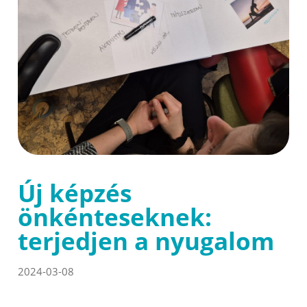
Új képzés
önkénteseknek:
terjedjen a nyugalom
2024-03-08