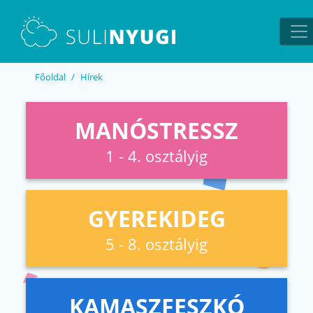
EN
UA
Főoldal
Hírek
MANÓSTRESSZ
1 - 4. osztályig
GYEREKIDEG
5 - 8. osztályig
KAMASZFESZKÓ