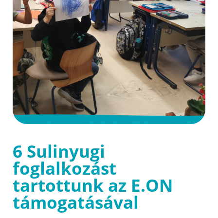
6 Sulinyugi
foglalkozást
tartottunk az E.ON
támogatásával