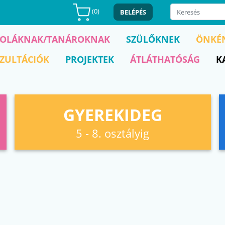
(
0
)
BELÉPÉS
KOLÁKNAK/TANÁROKNAK
SZÜLŐKNEK
ÖNKÉ
ZULTÁCIÓK
PROJEKTEK
ÁTLÁTHATÓSÁG
K
GYEREKIDEG
5 - 8. osztályig