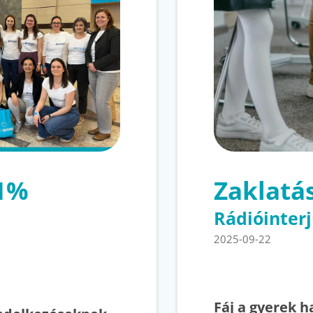
 1%
Zaklatá
Rádióinter
2025-09-22
Fáj a gyerek 