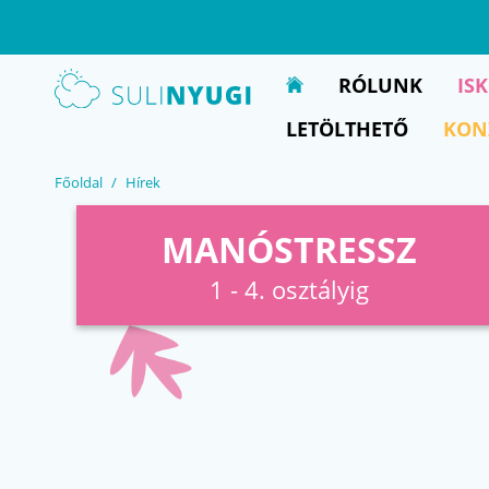
EN
UA
RÓLUNK
IS
LETÖLTHETŐ
KON
Főoldal
Hírek
MANÓSTRESSZ
1 - 4. osztályig