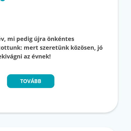
év, mi pedig újra önkéntes
tottunk: mert szeretünk közösen, jó
ekivágni az évnek!
TOVÁBB