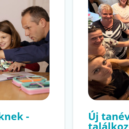
knek -
Új tanév
találko