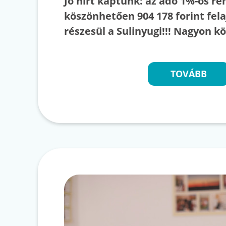
Jó hírt kaptunk: az adó 1%-os r
köszönhetően 904 178 forint fel
részesül a Sulinyugi!!! Nagyon k
TOVÁBB