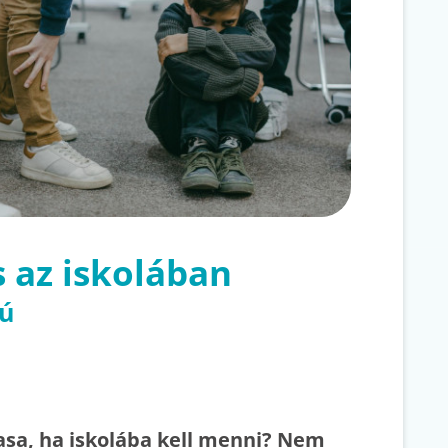
s az iskolában
jú
hasa, ha iskolába kell menni? Nem