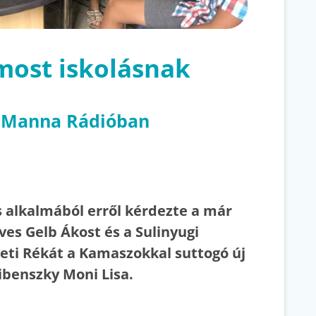
most iskolásnak
a Manna Rádióban
 alkalmából erről kérdezte a már
es Gelb Ákost és a Sulinyugi
geti Rékát a Kamaszokkal suttogó új
ibenszky Moni Lisa.