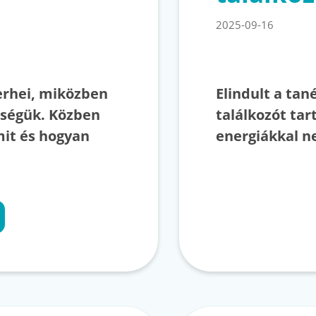
2025-09-16
erhei, miközben
Elindult a tan
tségük. Közben
találkozót tar
mit és hogyan
energiákkal n