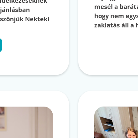
endelkezéseknek
mesél a baráta
ajánlásban
hogy nem egys
öszönjük Nektek!
zaklatás áll a