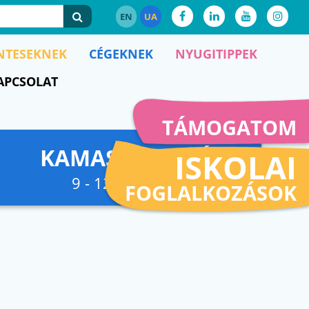
EN
UA
NTESEKNEK
CÉGEKNEK
NYUGITIPPEK
APCSOLAT
TÁMOGATOM
KAMASZFESZKÓ
ISKOLAI
9 - 12. osztályig
FOGLALKOZÁSOK