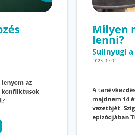
pzés
Milyen 
lenni?
Sulinyugi 
2025-09-02
, lenyom az
A tanévkezdés
 konfliktusok
majdnem 14 év
ád?
vezetőjét, Szi
epizódjában T