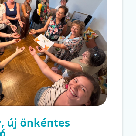
, új önkéntes
zó