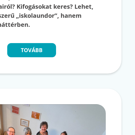
iról? Kifogásokat keres? Lehet,
zerű „iskolaundor”, hanem
 háttérben.
TOVÁBB