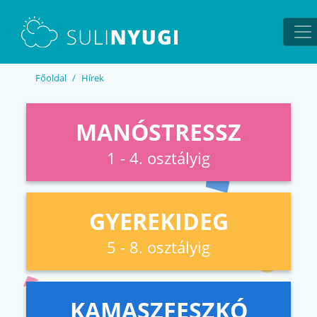
EN
UA
Főoldal
Hírek
MANÓSTRESSZ
1 - 4. osztályig
GYEREKIDEG
5 - 8. osztályig
KAMASZFESZKÓ