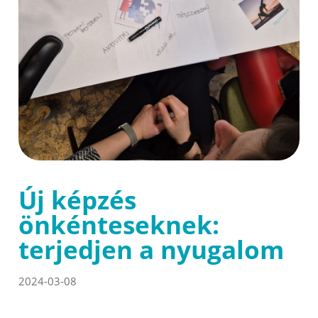
Új képzés
önkénteseknek:
terjedjen a nyugalom
2024-03-08