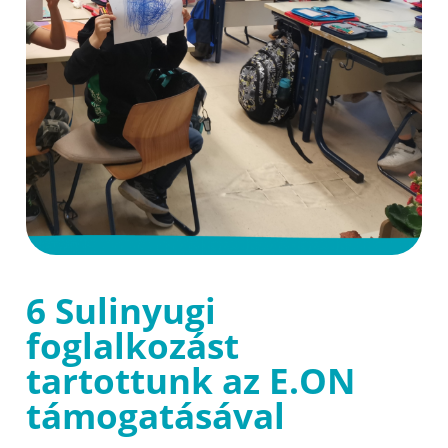
6 Sulinyugi
foglalkozást
tartottunk az E.ON
támogatásával