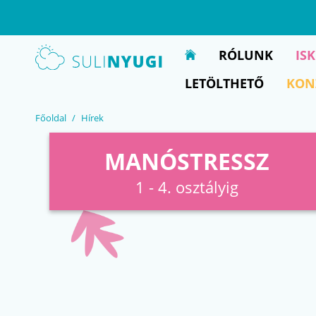
EN
UA
RÓLUNK
IS
LETÖLTHETŐ
KON
Főoldal
Hírek
MANÓSTRESSZ
1 - 4. osztályig