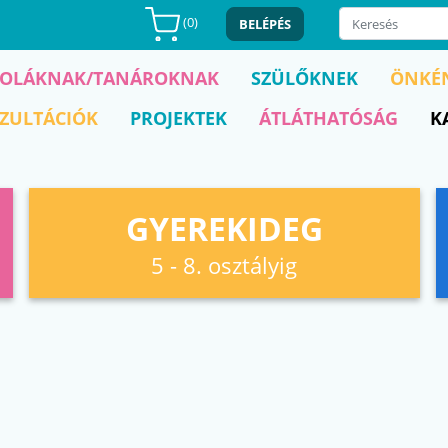
(
0
)
BELÉPÉS
KOLÁKNAK/TANÁROKNAK
SZÜLŐKNEK
ÖNKÉ
ZULTÁCIÓK
PROJEKTEK
ÁTLÁTHATÓSÁG
K
GYEREKIDEG
5 - 8. osztályig