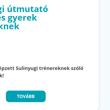
gi útmutató
s gyerek
knek
épzett Sulinyugi trénereknek szóló
k!
TOVÁBB