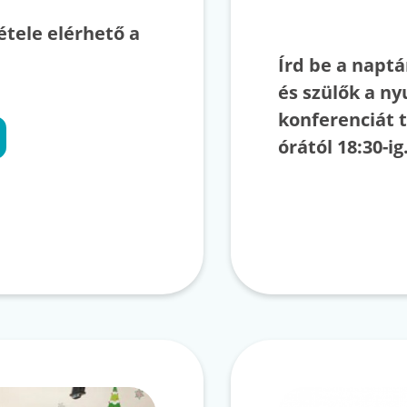
étele elérhető a
Írd be a napt
és szülők a ny
konferenciát t
órától 18:30-i