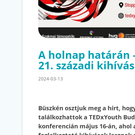
A holnap határán 
21. századi kihívás
2024-03-13
Büszkén osztjuk meg a hírt, hogy
találkozhattok a TEDxYouth Bu
konferencián május 16-án, ahol 