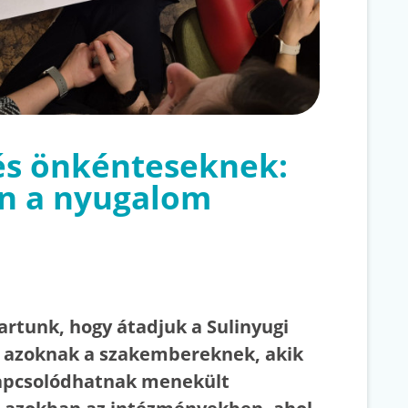
és önkénteseknek:
en a nyugalom
artunk, hogy átadjuk a Sulinyugi
 azoknak a szakembereknek, akik
kapcsolódhatnak menekült