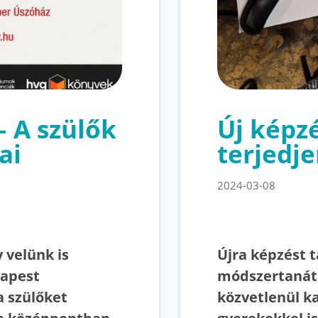
– A szülők
Új képz
ai
terjedj
2024-03-08
 velünk is
Újra képzést t
dapest
módszertanát
a szülőket
közvetlenül 