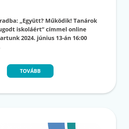
áradba: „Együtt? Működik! Tanárok
ugodt iskoláért” címmel online
artunk 2024. június 13-án 16:00
g.
TOVÁBB