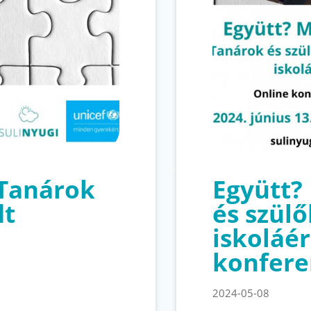
 Tanárok
Együtt?
dt
és szül
iskoláér
konfere
2024-05-08