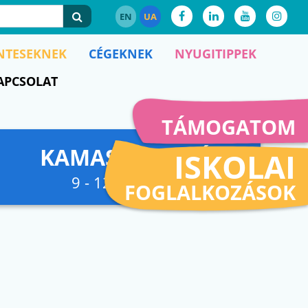
EN
UA
NTESEKNEK
CÉGEKNEK
NYUGITIPPEK
APCSOLAT
TÁMOGATOM
KAMASZFESZKÓ
ISKOLAI
9 - 12. osztályig
FOGLALKOZÁSOK