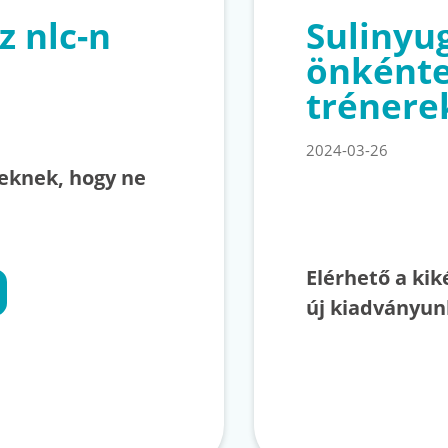
z nlc-n
Sulinyu
önkénte
trénere
2024-03-26
keknek, hogy ne
Elérhető a kik
új kiadványun