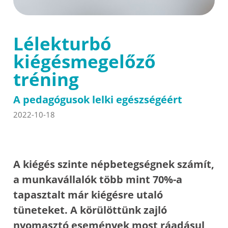
Lélekturbó
kiégésmegelőző
tréning
A pedagógusok lelki egészségéért
2022-10-18
A kiégés szinte népbetegségnek számít,
a munkavállalók több mint 70%-a
tapasztalt már kiégésre utaló
tüneteket. A körülöttünk zajló
nyomasztó események most ráadásul