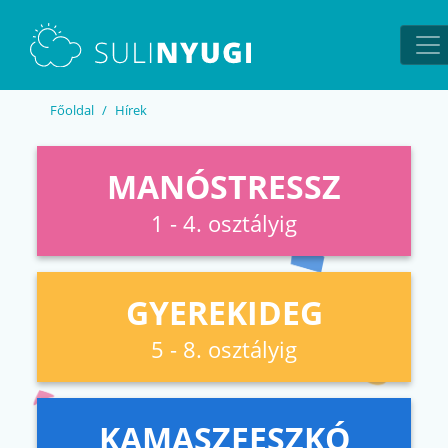
EN
UA
Főoldal
Hírek
MANÓSTRESSZ
1 - 4. osztályig
GYEREKIDEG
5 - 8. osztályig
KAMASZFESZKÓ