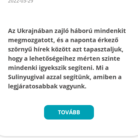
2022-03-29
Az Ukrajnában zajló háború mindenkit
megmozgatott, és a naponta érkező
szörnyű hírek között azt tapasztaljuk,
hogy a lehetőségeihez mérten szinte
mindenki igyekszik segíteni. Mi a
Sulinyugival azzal segítünk, amiben a
legjáratosabbak vagyunk.
TOVÁBB