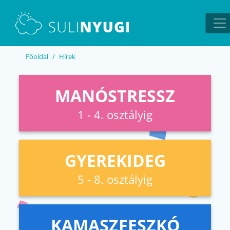
EN
UA
Főoldal
Hírek
MANÓSTRESSZ
1 - 4. osztályig
GYEREKIDEG
5 - 8. osztályig
KAMASZFESZKÓ