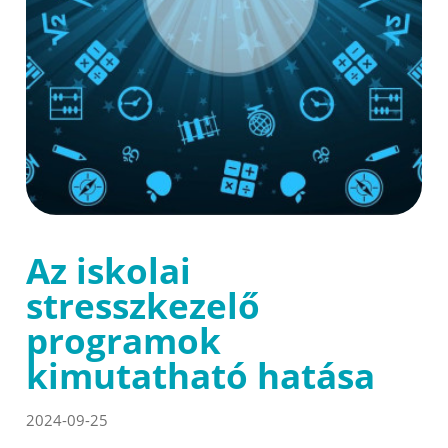
Az iskolai
stresszkezelő
programok
kimutatható hatása
2024-09-25