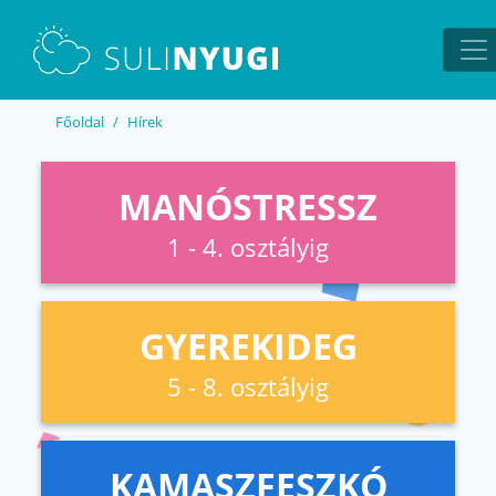
EN
UA
Főoldal
Hírek
MANÓSTRESSZ
1 - 4. osztályig
GYEREKIDEG
5 - 8. osztályig
KAMASZFESZKÓ