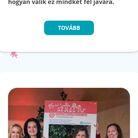
hogyan válik ez mindkét fél javára.
TOVÁBB