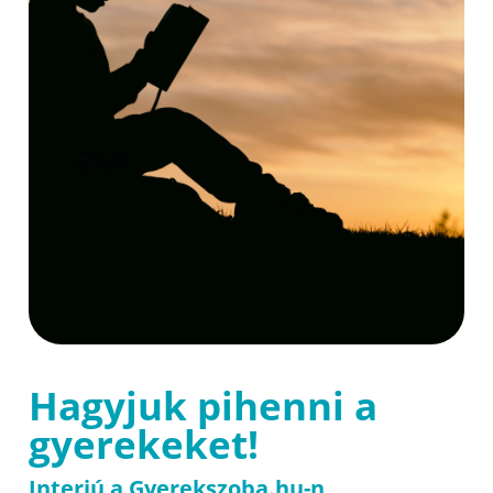
Hagyjuk pihenni a
gyerekeket!
Interjú a Gyerekszoba.hu-n