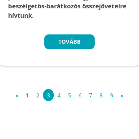
beszélgetős-barátkozós összejövetelre
hívtunk.
TOVÁBB
«
1
2
3
4
5
6
7
8
9
»