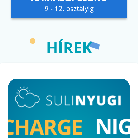
9 - 12. osztályig
HÍREK