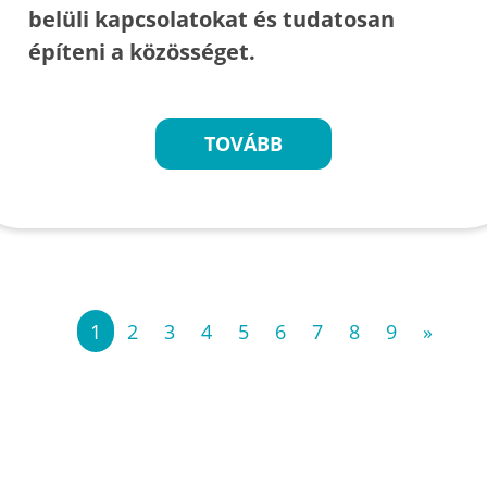
belüli kapcsolatokat és tudatosan
építeni a közösséget.
TOVÁBB
«
1
2
3
4
5
6
7
8
9
»