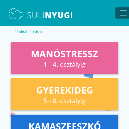
EN
UA
Főoldal
Hírek
MANÓSTRESSZ
1 - 4. osztályig
GYEREKIDEG
5 - 8. osztályig
KAMASZFESZKÓ