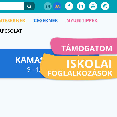
EN
UA
NTESEKNEK
CÉGEKNEK
NYUGITIPPEK
APCSOLAT
TÁMOGATOM
KAMASZFESZKÓ
ISKOLAI
9 - 12. osztályig
FOGLALKOZÁSOK