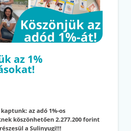
ük az 1%
ásokat!
t kaptunk: az adó 1%-os
nek köszönhetően 2.277.200 forint
részesül a Sulinyugi!!!