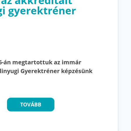
 az akkreditált
gi gyerektréner
6-án megtartottuk az immár
ulinyugi Gyerektréner képzésünk
TOVÁBB