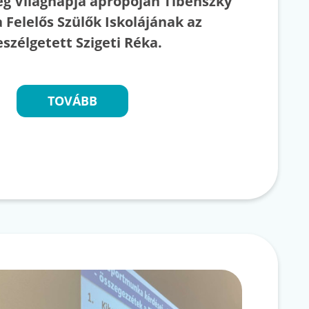
ség Világnapja apropóján Tibenszky
a Felelős Szülők Iskolájának az
eszélgetett Szigeti Réka.
TOVÁBB