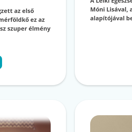
A Lelki Egész
Móni Lisával, 
zett az első
alapítójával b
mérföldkő ez az
isz szuper élmény