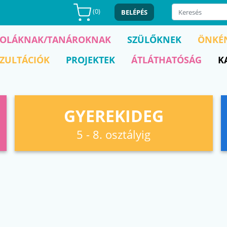
(
0
)
BELÉPÉS
KOLÁKNAK/TANÁROKNAK
SZÜLŐKNEK
ÖNKÉ
ZULTÁCIÓK
PROJEKTEK
ÁTLÁTHATÓSÁG
K
GYEREKIDEG
5 - 8. osztályig