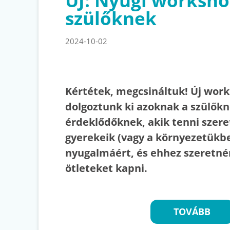
ÚJ: Nyugi worksh
szülőknek
2024-10-02
Kértétek, megcsináltuk! Új wor
dolgoztunk ki azoknak a szülőkn
érdeklődőknek, akik tenni szere
gyerekeik (vagy a környezetükb
nyugalmáért, és ehhez szeretné
ötleteket kapni.
TOVÁBB