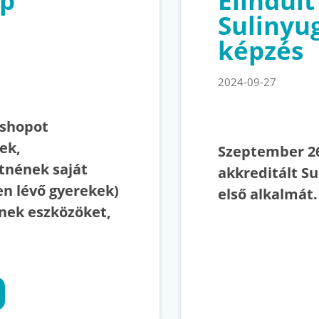
op
Elindult
Sulinyu
képzés
2024-09-27
kshopot
ek,
Szeptember 2
tnének saját
akkreditált S
en lévő gyerekek)
első alkalmát.
nek eszközöket,