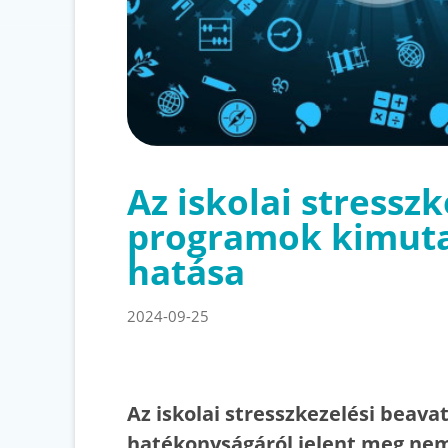
Az iskolai stressz
programok kimut
hatása
2024-09-25
Az iskolai stresszkezelési beav
hatékonyságáról jelent meg nem