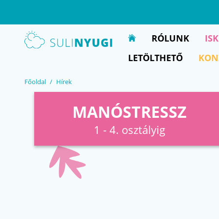
EN
UA
RÓLUNK
IS
LETÖLTHETŐ
KON
Főoldal
Hírek
MANÓSTRESSZ
1 - 4. osztályig