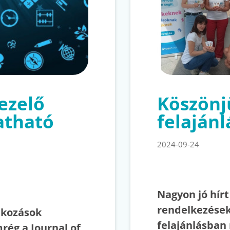
kezelő
Köszönj
atható
felajánl
2024-09-24
Nagyon jó hír
rendelkezések
atkozások
felajánlásban 
rég a Journal of