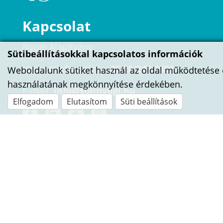
Kapcsolat
Nyugi Alapítvány
Sütibeállításokkal kapcsolatos információk
Irodai telefonszám:
+36 20/249-0391
Weboldalunk sütiket használ az oldal működtetése 
használatának megkönnyítése érdekében.
E-mail:
info@sulinyugi.hu
Elfogadom
Elutasítom
Süti beállítások
ÍRJ NEKÜNK!
Név
E-mail cím