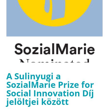
A Sulinyugi a
SozialMarie Prize for
Social Innovation Díj
jelöltjei között