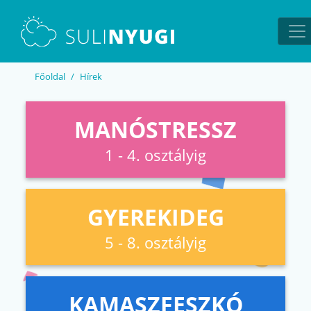
EN
UA
Főoldal
Hírek
MANÓSTRESSZ
1 - 4. osztályig
GYEREKIDEG
5 - 8. osztályig
KAMASZFESZKÓ