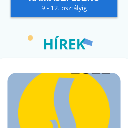
9 - 12. osztályig
HÍREK