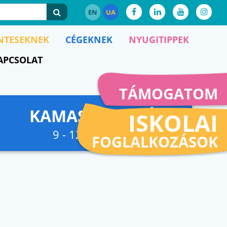
EN
UA
NTESEKNEK
CÉGEKNEK
NYUGITIPPEK
APCSOLAT
TÁMOGATOM
KAMASZFESZKÓ
ISKOLAI
9 - 12. osztályig
FOGLALKOZÁSOK