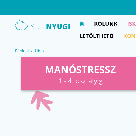
EN
UA
RÓLUNK
IS
LETÖLTHETŐ
KON
Főoldal
Hírek
MANÓSTRESSZ
1 - 4. osztályig