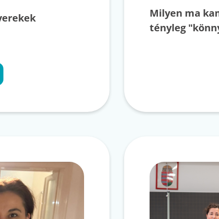
Milyen ma kam
yerekek
tényleg "könn