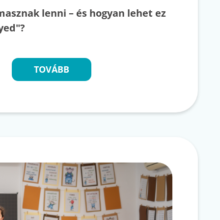
asznak lenni – és hogyan lehet ez
yed"?
TOVÁBB