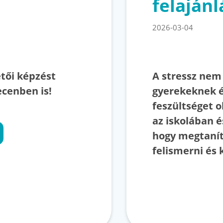
felajánl
2026-03-04
etői képzést
A stressz nem 
cenben is!
gyerekeknek é
feszültséget 
az iskolában é
hogy megtanít
felismerni és 