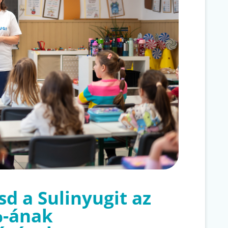
d a Sulinyugit az
%-ának