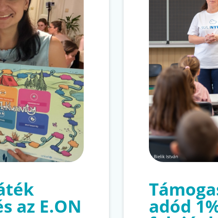
játék
Támogas
és az E.ON
adód 1