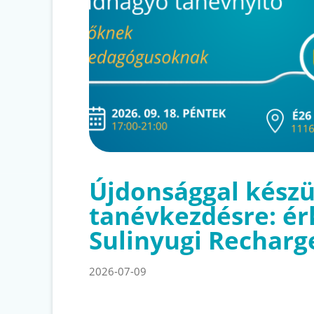
Újdonsággal készü
tanévkezdésre: ér
Sulinyugi Recharg
2026-07-09