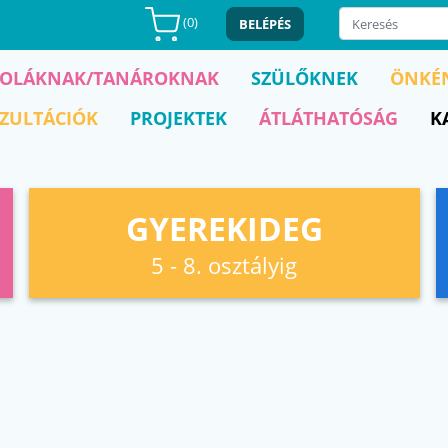
(
0
)
BELÉPÉS
KOLÁKNAK/TANÁROKNAK
SZÜLŐKNEK
ÖNKÉ
ZULTÁCIÓK
PROJEKTEK
ÁTLÁTHATÓSÁG
K
GYEREKIDEG
5 - 8. osztályig