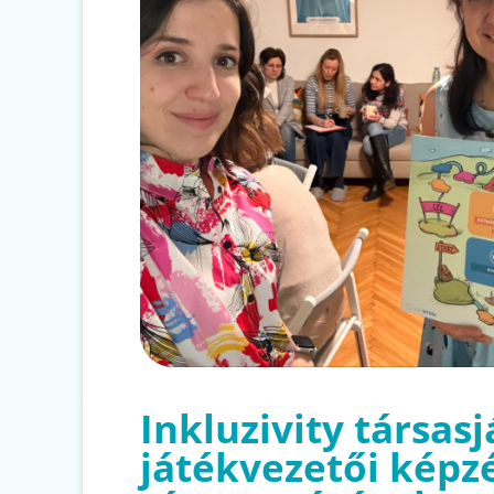
Inkluzivity társas
játékvezetői képz