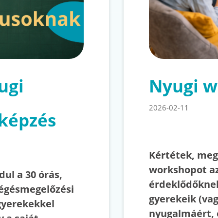
ugi
Nyugi w
2026-02-11
 képzés
Kértétek, meg
workshopot az
ul a 30 órás,
érdeklődőknek
kiégésmegelőzési
gyerekeik (va
gyerekekkel
nyugalmáért, 