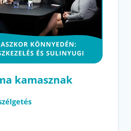
 ma kamasznak
szélgetés