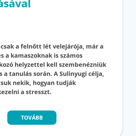
ásával
csak a felnőtt lét velejárója, már a
s a kamaszoknak is számos
okozó helyzettel kell szembenézniük
s a tanulás során. A Sulinyugi célja,
suk nekik, hogyan tudják
kezelni a stresszt.
TOVÁBB