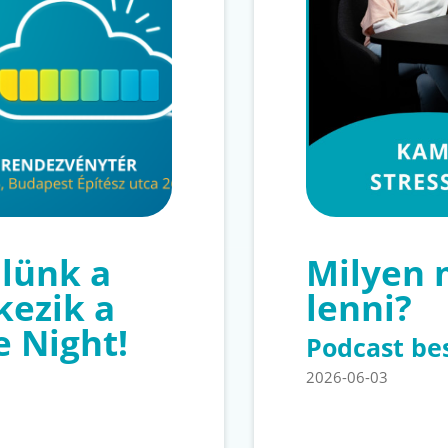
lünk a
Milyen
kezik a
lenni?
e Night!
Podcast be
2026-06-03