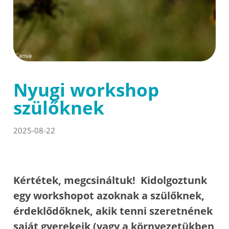
Nyugi workshop
szülőknek
2025-08-22
Kértétek, megcsináltuk! Kidolgoztunk
egy workshopot azoknak a szülőknek,
érdeklődőknek, akik tenni szeretnének
saját gyerekeik (vagy a környezetükben