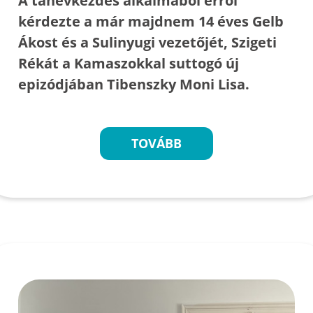
A tanévkezdés alkalmából erről
kérdezte a már majdnem 14 éves Gelb
Ákost és a Sulinyugi vezetőjét, Szigeti
Rékát a Kamaszokkal suttogó új
epizódjában Tibenszky Moni Lisa.
TOVÁBB