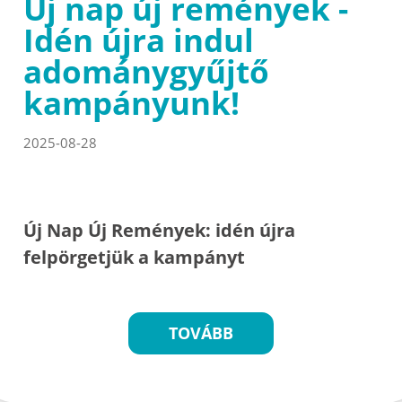
Új nap új remények -
Idén újra indul
adománygyűjtő
kampányunk!
2025-08-28
Új Nap Új Remények: idén újra
felpörgetjük a kampányt
TOVÁBB