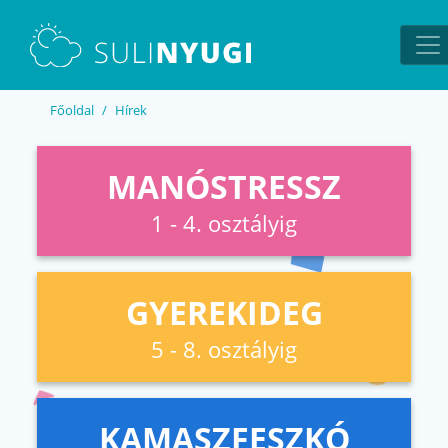
EN
UA
Főoldal
Hírek
MANÓSTRESSZ
1 - 4. osztályig
GYEREKIDEG
5 - 8. osztályig
KAMASZFESZKÓ