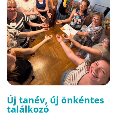
Új tanév, új önkéntes
találkozó