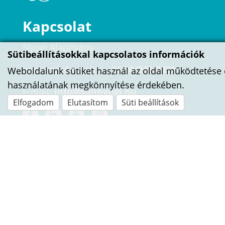
Kapcsolat
Nyugi Alapítvány
Sütibeállításokkal kapcsolatos információk
Irodai telefonszám:
+36 20/249-0391
Weboldalunk sütiket használ az oldal működtetése 
használatának megkönnyítése érdekében.
E-mail:
info@sulinyugi.hu
Elfogadom
Elutasítom
Süti beállítások
ÍRJ NEKÜNK!
Név
E-mail cím