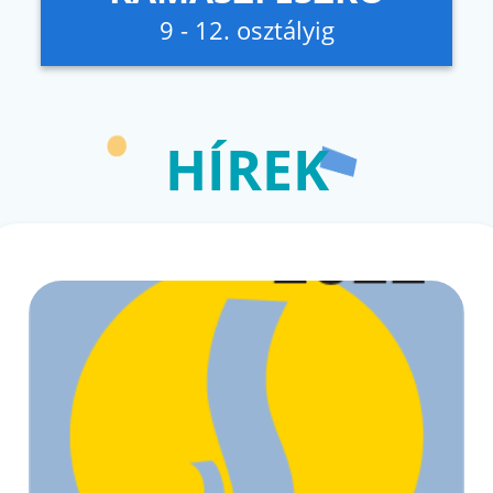
9 - 12. osztályig
HÍREK