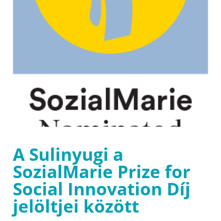
A Sulinyugi a
SozialMarie Prize for
Social Innovation Díj
jelöltjei között