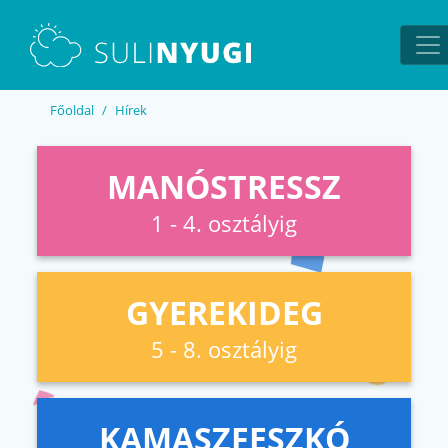
EN
UA
Főoldal
Hírek
MANÓSTRESSZ
1 - 4. osztályig
GYEREKIDEG
5 - 8. osztályig
KAMASZFESZKÓ