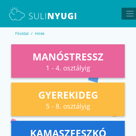
EN
UA
Főoldal
Hírek
MANÓSTRESSZ
1 - 4. osztályig
GYEREKIDEG
5 - 8. osztályig
KAMASZFESZKÓ