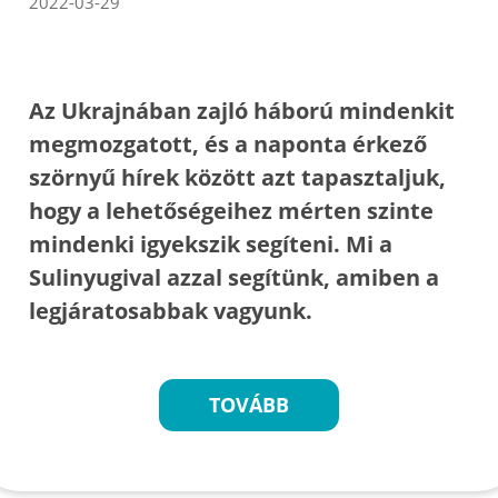
2022-03-29
Az Ukrajnában zajló háború mindenkit
megmozgatott, és a naponta érkező
szörnyű hírek között azt tapasztaljuk,
hogy a lehetőségeihez mérten szinte
mindenki igyekszik segíteni. Mi a
Sulinyugival azzal segítünk, amiben a
legjáratosabbak vagyunk.
TOVÁBB