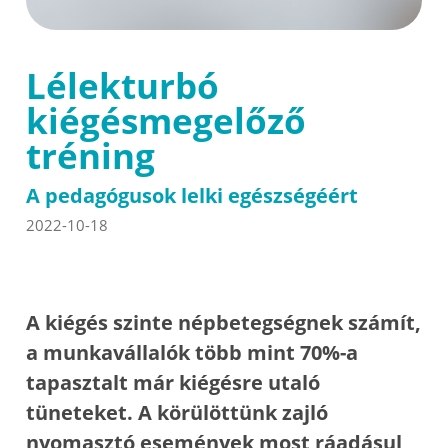
Lélekturbó
kiégésmegelőző
tréning
A pedagógusok lelki egészségéért
2022-10-18
A kiégés szinte népbetegségnek számít,
a munkavállalók több mint 70%-a
tapasztalt már kiégésre utaló
tüneteket. A körülöttünk zajló
nyomasztó események most ráadásul