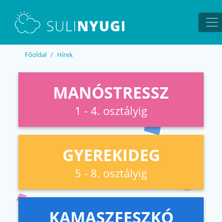
EN
UA
Főoldal
Hírek
MANÓSTRESSZ
1 - 4. osztályig
GYEREKIDEG
5 - 8. osztályig
KAMASZFESZKÓ