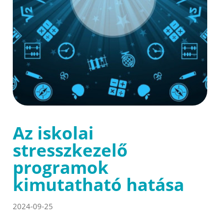
Az iskolai
stresszkezelő
programok
kimutatható hatása
2024-09-25