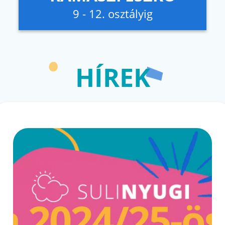
9 - 12. osztályig
HÍREK