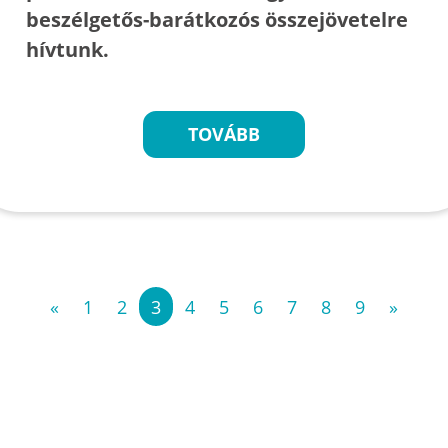
beszélgetős-barátkozós összejövetelre
hívtunk.
TOVÁBB
«
1
2
3
4
5
6
7
8
9
»