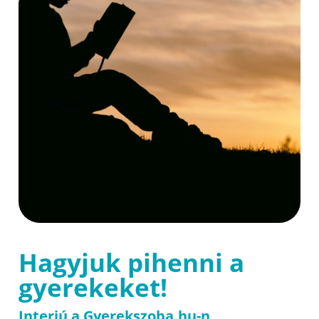
Hagyjuk pihenni a
gyerekeket!
Interjú a Gyerekszoba.hu-n