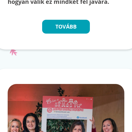
hogyan válik ez mindkét fél javára.
TOVÁBB