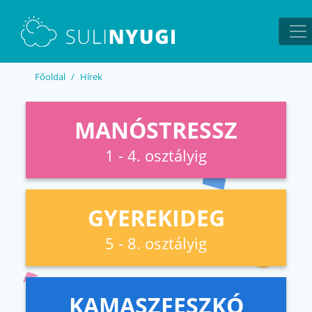
EN
UA
Főoldal
Hírek
MANÓSTRESSZ
1 - 4. osztályig
GYEREKIDEG
5 - 8. osztályig
KAMASZFESZKÓ