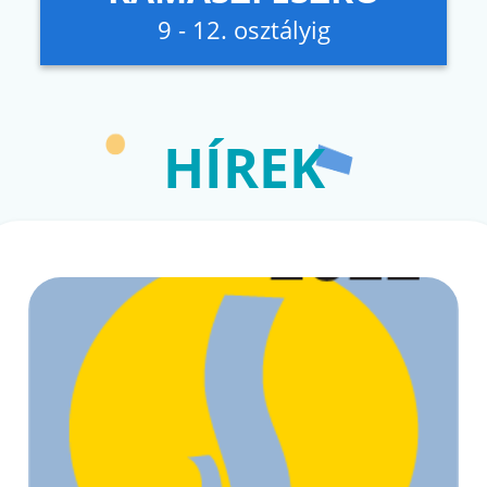
9 - 12. osztályig
HÍREK