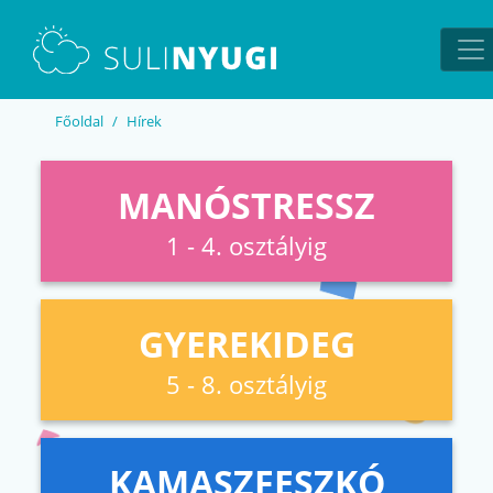
EN
UA
Főoldal
Hírek
MANÓSTRESSZ
1 - 4. osztályig
GYEREKIDEG
5 - 8. osztályig
KAMASZFESZKÓ