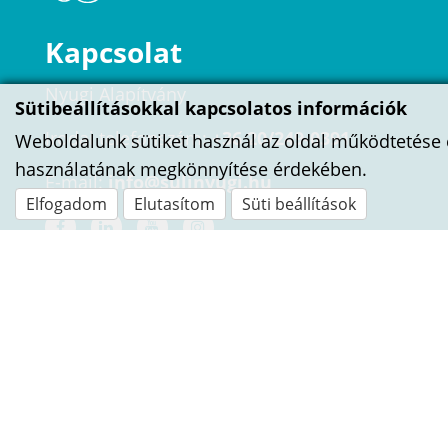
Kapcsolat
Nyugi Alapítvány
Sütibeállításokkal kapcsolatos információk
Irodai telefonszám:
+36 20/249-0391
Weboldalunk sütiket használ az oldal működtetése 
használatának megkönnyítése érdekében.
E-mail:
info@sulinyugi.hu
Elfogadom
Elutasítom
Süti beállítások
ÍRJ NEKÜNK!
Név
E-mail cím