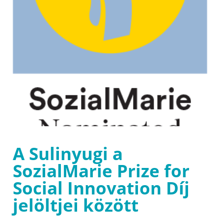
A Sulinyugi a
SozialMarie Prize for
Social Innovation Díj
jelöltjei között