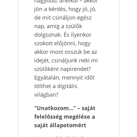
nagyobb, anélkül – akkor
jön a kérdés, hogy jó, jó,
de mit csináljon egész
nap, amíg a szülők
dolgoznak. És ilyenkor
szokott előjönni, hogy
akkor most osszuk be az
idejét, csináljunk neki mi
szülőként napirendet?
Egyátalán, mennyit időt
tölthet a digitális
világban?
“Unatkozom…” – saját
felelősség megélése a
saját állapotomért