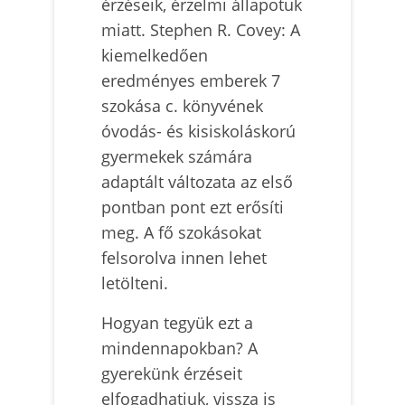
érzéseik, érzelmi állapotuk
miatt. Stephen R. Covey: A
kiemelkedően
eredményes emberek 7
szokása c. könyvének
óvodás- és kisiskoláskorú
gyermekek számára
adaptált változata az első
pontban pont ezt erősíti
meg. A fő szokásokat
felsorolva innen lehet
letölteni.
Hogyan tegyük ezt a
mindennapokban? A
gyerekünk érzéseit
elfogadhatjuk, vissza is