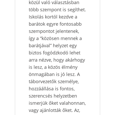
közül való választásban
több szempont is segíthet.
Iskolás kortól kezdve a
barátok egyre fontosabb
szempontot jelentenek,
így a “közösen mennek a
barátjával” helyzet egy
biztos fogódzkodó lehet
arra nézve, hogy akárhogy
is lesz, a közös élmény
önmagában is jó lesz. A
táborvezetők személye,
hozzáállása is fontos,
szerencsés helyzetben
ismerjük őket valahonnan,
vagy ajánlották őket. Az,