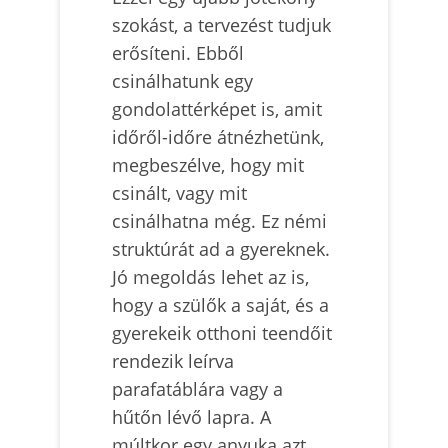
szokást, a tervezést tudjuk
erősíteni. Ebből
csinálhatunk egy
gondolattérképet is, amit
időről-időre átnézhetünk,
megbeszélve, hogy mit
csinált, vagy mit
csinálhatna még. Ez némi
struktúrát ad a gyereknek.
Jó megoldás lehet az is,
hogy a szülők a saját, és a
gyerekeik otthoni teendőit
rendezik leírva
parafatáblára vagy a
hűtőn lévő lapra. A
múltkor egy anyuka azt