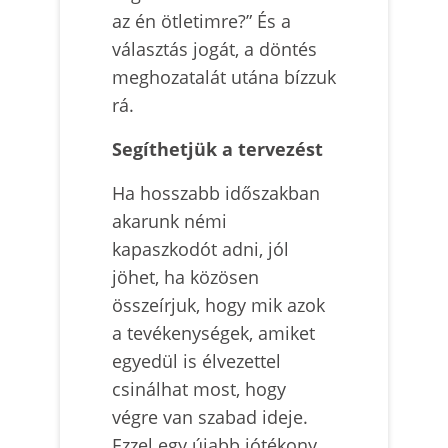
az én ötletimre?” És a
választás jogát, a döntés
meghozatalát utána bízzuk
rá.
Segíthetjük a tervezést
Ha hosszabb időszakban
akarunk némi
kapaszkodót adni, jól
jöhet, ha közösen
összeírjuk, hogy mik azok
a tevékenységek, amiket
egyedül is élvezettel
csinálhat most, hogy
végre van szabad ideje.
Ezzel egy újabb jótékony