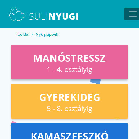
EN
UA
Főoldal
Nyugitippek
MANÓSTRESSZ
1 - 4. osztályig
GYEREKIDEG
5 - 8. osztályig
KAMASZFESZKÓ