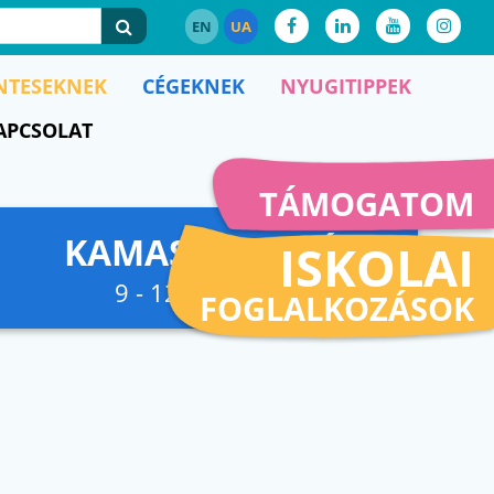
EN
UA
NTESEKNEK
CÉGEKNEK
NYUGITIPPEK
APCSOLAT
TÁMOGATOM
KAMASZFESZKÓ
ISKOLAI
9 - 12. osztályig
FOGLALKOZÁSOK