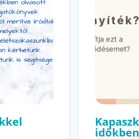
kkel
Kapasz
időkbe