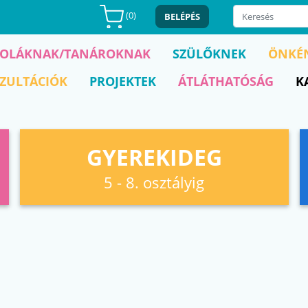
(
0
)
BELÉPÉS
KOLÁKNAK/TANÁROKNAK
SZÜLŐKNEK
ÖNKÉ
ZULTÁCIÓK
PROJEKTEK
ÁTLÁTHATÓSÁG
K
GYEREKIDEG
5 - 8. osztályig