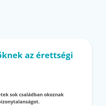
őknek az érettségi
hetek sok családban okoznak
bizonytalanságot.