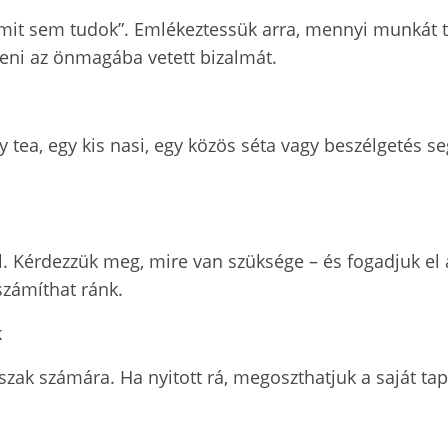
mmit sem tudok”. Emlékeztessük arra, mennyi munkát t
íteni az önmagába vetett bizalmát.
 tea, egy kis nasi, egy közös séta vagy beszélgetés se
 Kérdezzük meg, mire van szüksége – és fogadjuk el a
számíthat ránk.
k
zak számára. Ha nyitott rá, megoszthatjuk a saját tap