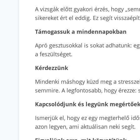
A vizsgák előtt gyakori érzés, hogy „se
sikereket ért el eddig. Ez segít visszaép
Támogassuk a mindennapokban
Apró gesztusokkal is sokat adhatunk: egy
a feszültséget.
Kérdezzünk
Mindenki máshogy küzd meg a stresszel.
semmire. A legfontosabb, hogy érezze: 
Kapcsolódjunk és legyünk megértőe
Ismerjük el, hogy ez egy megterhelő idős
azon legyen, ami aktuálisan neki segít.