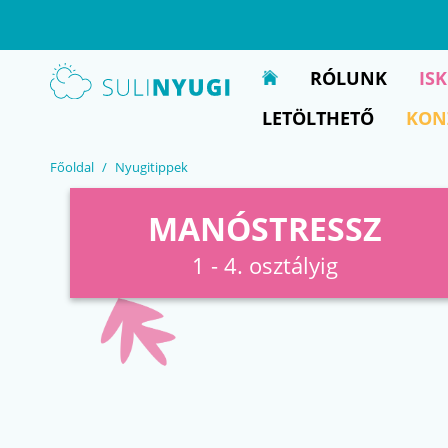
EN
UA
RÓLUNK
IS
LETÖLTHETŐ
KON
Főoldal
Nyugitippek
MANÓSTRESSZ
1 - 4. osztályig