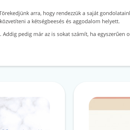
Törekedjünk arra, hogy rendezzük a saját gondolataink
özvetíteni a kétségbeesés és aggodalom helyett.
. Addig pedig már az is sokat számít, ha egyszerűen o