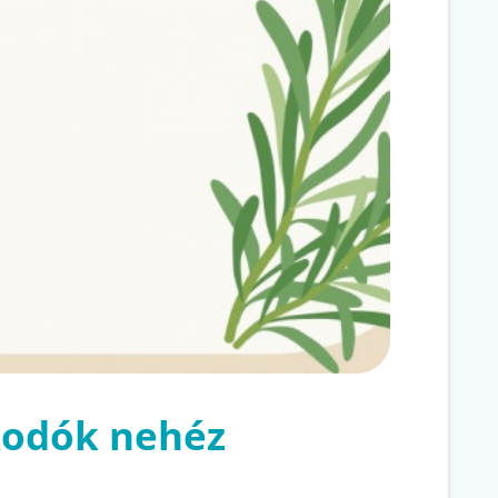
kodók nehéz
n