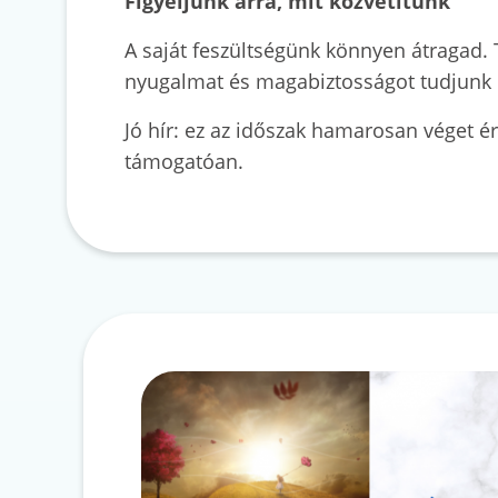
Figyeljünk arra, mit közvetítünk
A saját feszültségünk könnyen átragad. 
nyugalmat és magabiztosságot tudjunk k
Jó hír: ez az időszak hamarosan véget ér
támogatóan.