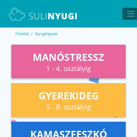
EN
UA
Főoldal
Nyugitippek
MANÓSTRESSZ
1 - 4. osztályig
GYEREKIDEG
5 - 8. osztályig
KAMASZFESZKÓ