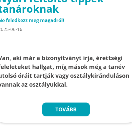
tanároknak
Ne feledkezz meg magadról!
2025-06-16
Van, aki már a bizonyítványt írja, érettségi
feleleteket hallgat, míg mások még a tanév
utolsó óráit tartják vagy osztálykiránduláson
vannak az osztályukkal.
TOVÁBB