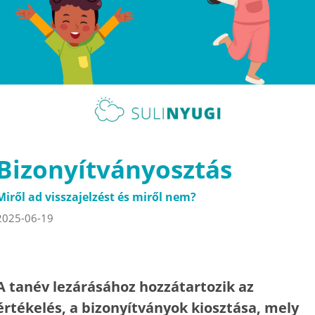
Bizonyítványosztás
Miről ad visszajelzést és miről nem?
2025-06-19
A tanév lezárásához hozzátartozik az
értékelés, a bizonyítványok kiosztása, mely