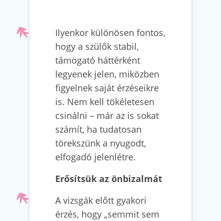
Ilyenkor különösen fontos,
hogy a szülők stabil,
támogató háttérként
legyenek jelen, miközben
figyelnek saját érzéseikre
is. Nem kell tökéletesen
csinálni – már az is sokat
számít, ha tudatosan
törekszünk a nyugodt,
elfogadó jelenlétre.
Erősítsük az önbizalmát
A vizsgák előtt gyakori
érzés, hogy „semmit sem