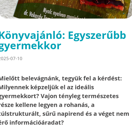
Könyvajánló: Egyszerűbb
gyermekkor
2025-07-10
Mielőtt belevágnánk, tegyük fel a kérdést:
Milyennek képzeljük el az ideális
gyermekkort? Vajon tényleg természetes
része kellene legyen a rohanás, a
túlstrukturált, sűrű napirend és a véget nem
érő információáradat?