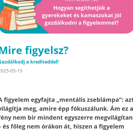
Mire figyelsz?
Gazdálkodj a krediteddel!
2025-05-15
A figyelem egyfajta „mentális zseblámpa”: az
világítja meg, amire épp fókuszálunk. Ám ez 
fény nem bír mindent egyszerre megvilágítan
– és főleg nem órákon át, hiszen a figyelem