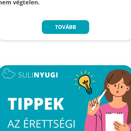
nem végtelen.
TOVÁBB