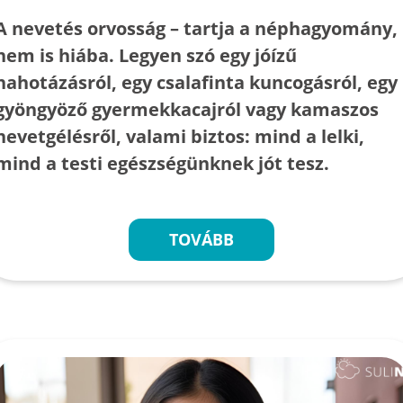
A nevetés orvosság – tartja a néphagyomány,
nem is hiába. Legyen szó egy jóízű
hahotázásról, egy csalafinta kuncogásról, egy
gyöngyöző gyermekkacajról vagy kamaszos
nevetgélésről, valami biztos: mind a lelki,
mind a testi egészségünknek jót tesz.
TOVÁBB