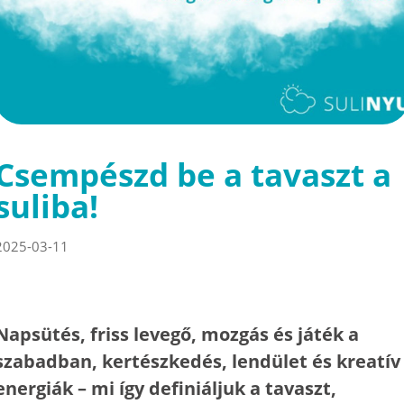
Csempészd be a tavaszt a
suliba!
2025-03-11
Napsütés, friss levegő, mozgás és játék a
szabadban, kertészkedés, lendület és kreatív
energiák – mi így definiáljuk a tavaszt,