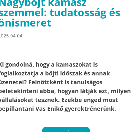
Nagyböjt kamasz
szemmel: tudatosság és
önismeret
2025-04-04
Ki gondolná, hogy a kamaszokat is
foglalkoztatja a böjti időszak és annak
üzenetei? Felnőttként is tanulságos
beletekinteni abba, hogyan látják ezt, milyen
vállalásokat tesznek. Ezekbe enged most
bepillantani Vas Enikő gyerektrénerünk.