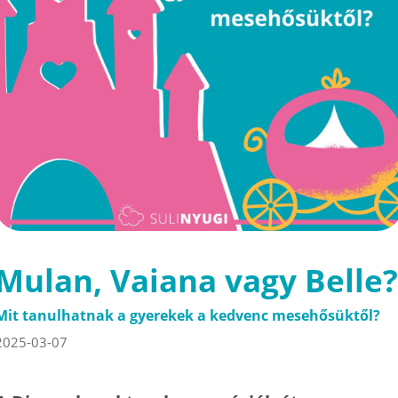
Mulan, Vaiana vagy Belle?
Mit tanulhatnak a gyerekek a kedvenc mesehősüktől?
2025-03-07