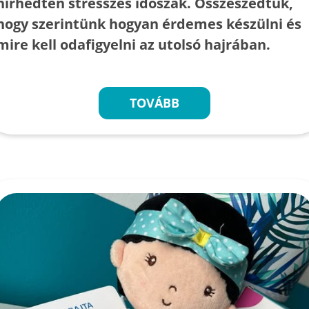
hírhedten stresszes időszak. Összeszedtük,
hogy szerintünk hogyan érdemes készülni és
mire kell odafigyelni az utolsó hajrában.
TOVÁBB