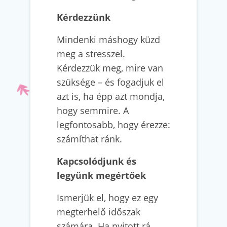
Kérdezzünk
Mindenki máshogy küzd
meg a stresszel.
Kérdezzük meg, mire van
szüksége – és fogadjuk el
azt is, ha épp azt mondja,
hogy semmire. A
legfontosabb, hogy érezze:
számíthat ránk.
Kapcsolódjunk és
legyünk megértőek
Ismerjük el, hogy ez egy
megterhelő időszak
számára. Ha nyitott rá,