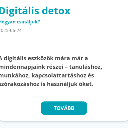
Digitális detox
Hogyan csináljuk?
2025-06-24
A digitális eszközök mára már a
mindennapjaink részei – tanuláshoz,
munkához, kapcsolattartáshoz és
szórakozáshoz is használjuk őket.
TOVÁBB