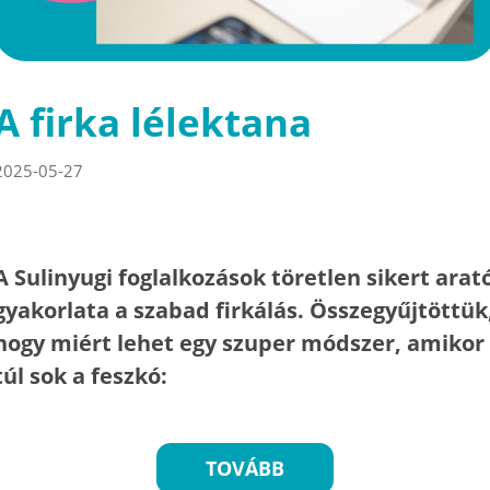
A firka lélektana
2025-05-27
A Sulinyugi foglalkozások töretlen sikert arat
gyakorlata a szabad firkálás. Összegyűjtöttük
hogy miért lehet egy szuper módszer, amikor
túl sok a feszkó:
TOVÁBB