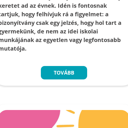
keretet ad az évnek. Idén is fontosnak
tartjuk, hogy felhívjuk rá a figyelmet: a
bizonyítvány csak egy jelzés, hogy hol tart a
gyermekünk, de nem az idei iskolai
munkájának az egyetlen vagy legfontosabb
mutatója.
TOVÁBB