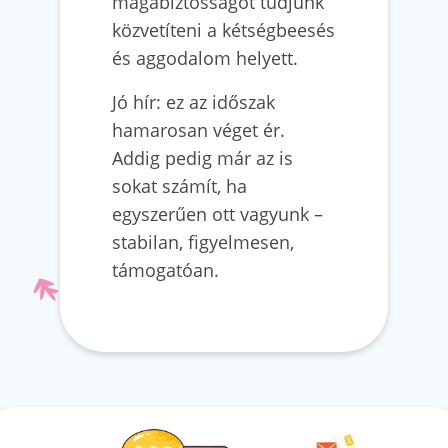
magabiztosságot tudjunk
közvetíteni a kétségbeesés
és aggodalom helyett.
Jó hír: ez az időszak
hamarosan véget ér.
Addig pedig már az is
sokat számít, ha
egyszerűen ott vagyunk –
stabilan, figyelmesen,
támogatóan.