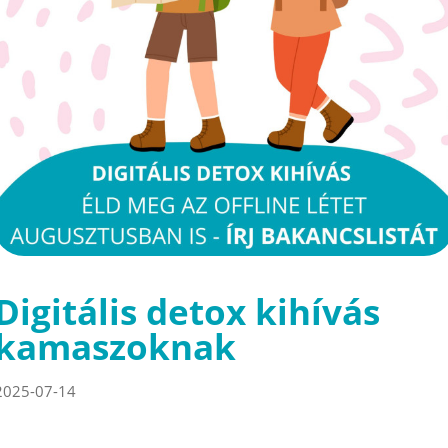
Digitális detox kihívás
kamaszoknak
2025-07-14