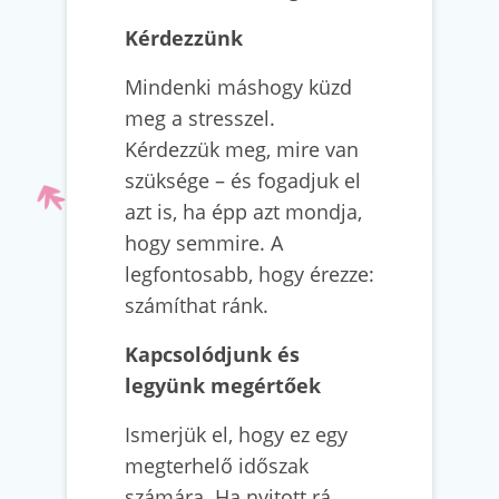
Kérdezzünk
Mindenki máshogy küzd
meg a stresszel.
Kérdezzük meg, mire van
szüksége – és fogadjuk el
azt is, ha épp azt mondja,
hogy semmire. A
legfontosabb, hogy érezze:
számíthat ránk.
Kapcsolódjunk és
legyünk megértőek
Ismerjük el, hogy ez egy
megterhelő időszak
számára. Ha nyitott rá,