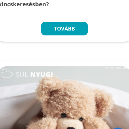
kincskeresésben?
TOVÁBB