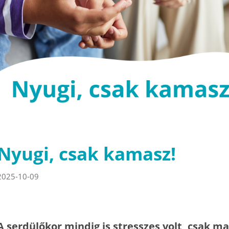
Nyugi, csak kamasz!
2025-10-09
A serdülőkor mindig is stresszes volt, csak ma