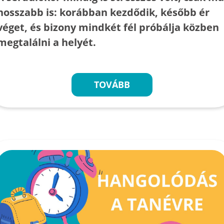
hosszabb is: korábban kezdődik, később ér
véget, és bizony mindkét fél próbálja közben
megtalálni a helyét.
TOVÁBB