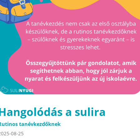
Hangolódás a sulira
Rutinos tanévkezdőknek
2025-08-25