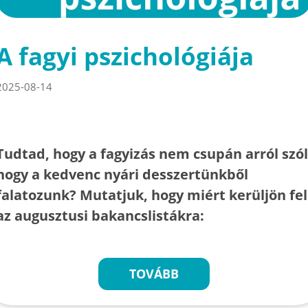
A fagyi pszichológiája
2025-08-14
Tudtad, hogy a fagyizás nem csupán arról szól
hogy a kedvenc nyári desszertünkből
falatozunk? Mutatjuk, hogy miért kerüljön fel
az augusztusi bakancslistákra:
TOVÁBB