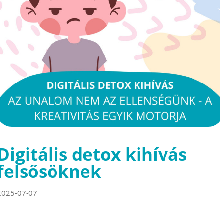
Digitális detox kihívás
felsősöknek
2025-07-07