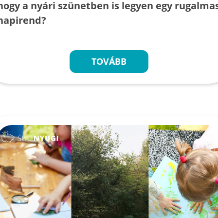
hogy a nyári szünetben is legyen egy rugalma
napirend?
TOVÁBB