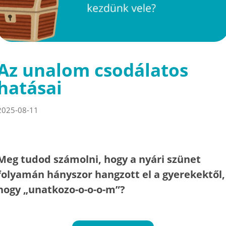
Az unalom csodálatos
hatásai
2025-08-11
Meg tudod számolni, hogy a nyári szünet
folyamán hányszor hangzott el a gyerekektől,
hogy „unatkozo-o-o-o-m”?