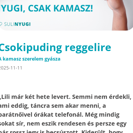
Csokipuding reggelire
A kamasz szerelem gyásza
2025-11-11
„Lili már két hete levert. Semmi nem érdekli,
ami eddig, táncra sem akar menni, a
barátnőivel órákat telefonál. Még mindig
sokat sír, nem eszik rendesen és persze egy
pár rossz jegy is becsúszott. Kiderült, hogy