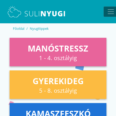
EN
UA
Főoldal
Nyugitippek
MANÓSTRESSZ
1 - 4. osztályig
GYEREKIDEG
5 - 8. osztályig
KAMASZFESZKÓ