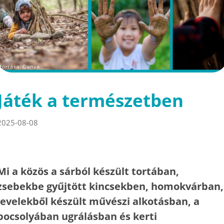
Játék a természetben
2025-08-08
Mi a közös a sárból készült tortában,
zsebekbe gyűjtött kincsekben, homokvárban,
levelekből készült művészi alkotásban, a
pocsolyában ugrálásban és kerti