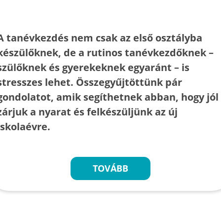
A tanévkezdés nem csak az első osztályba
készülőknek, de a rutinos tanévkezdőknek –
szülőknek és gyerekeknek egyaránt – is
stresszes lehet. Összegyűjtöttünk pár
gondolatot, amik segíthetnek abban, hogy jól
zárjuk a nyarat és felkészüljünk az új
iskolaévre.
TOVÁBB