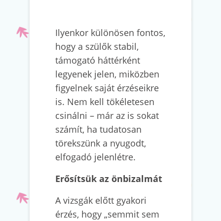
Ilyenkor különösen fontos,
hogy a szülők stabil,
támogató háttérként
legyenek jelen, miközben
figyelnek saját érzéseikre
is. Nem kell tökéletesen
csinálni – már az is sokat
számít, ha tudatosan
törekszünk a nyugodt,
elfogadó jelenlétre.
Erősítsük az önbizalmát
A vizsgák előtt gyakori
érzés, hogy „semmit sem