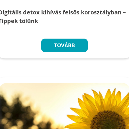
Digitális detox kihívás felsős korosztályban –
Tippek tőlünk
TOVÁBB