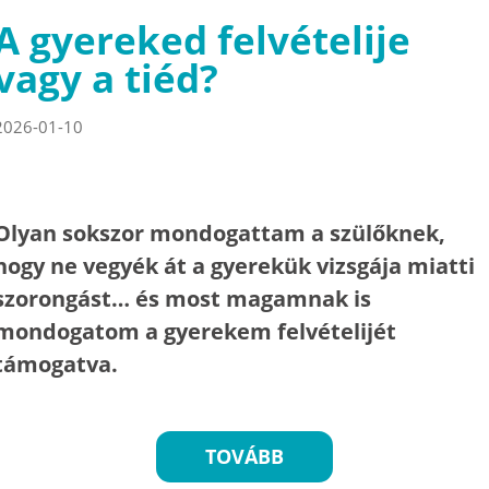
A gyereked felvételije
vagy a tiéd?
2026-01-10
Olyan sokszor mondogattam a szülőknek,
hogy ne vegyék át a gyerekük vizsgája miatti
szorongást… és most magamnak is
mondogatom a gyerekem felvételijét
támogatva.
TOVÁBB