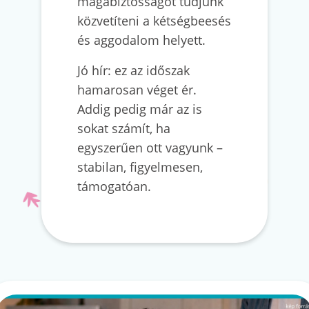
magabiztosságot tudjunk
közvetíteni a kétségbeesés
és aggodalom helyett.
Jó hír: ez az időszak
hamarosan véget ér.
Addig pedig már az is
sokat számít, ha
egyszerűen ott vagyunk –
stabilan, figyelmesen,
támogatóan.