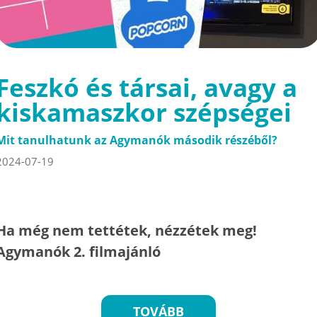
Feszkó és társai, avagy a
kiskamaszkor szépségei
Mit tanulhatunk az Agymanók második részéből?
2024-07-19
Ha még nem tettétek, nézzétek meg!
Agymanók 2. filmajánló
TOVÁBB