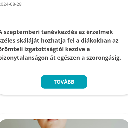
2024-08-28
A szeptemberi tanévkezdés az érzelmek
széles skáláját hozhatja fel a diákokban az
örömteli izgatottságtól kezdve a
bizonytalanságon át egészen a szorongásig.
TOVÁBB