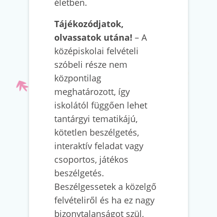
életben.
Tájékozódjatok,
olvassatok utána!
– A
középiskolai felvételi
szóbeli része nem
központilag
meghatározott, így
iskolától függően lehet
tantárgyi tematikájú,
kötetlen beszélgetés,
interaktív feladat vagy
csoportos, játékos
beszélgetés.
Beszélgessetek a közelgő
felvételiről és ha ez nagy
bizonytalanságot szül,