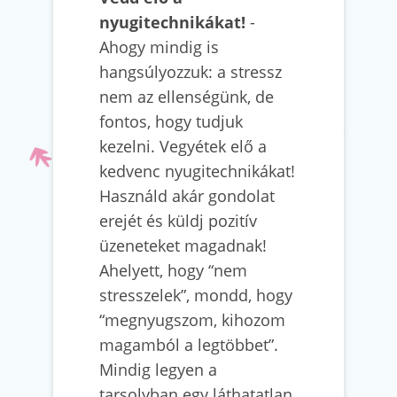
nyugitechnikákat!
-
Ahogy mindig is
hangsúlyozzuk: a stressz
nem az ellenségünk, de
fontos, hogy tudjuk
kezelni. Vegyétek elő a
kedvenc nyugitechnikákat!
Használd akár gondolat
erejét és küldj pozitív
üzeneteket magadnak!
Ahelyett, hogy “nem
stresszelek”, mondd, hogy
“megnyugszom, kihozom
magamból a legtöbbet”.
Mindig legyen a
tarsolyban egy láthatatlan