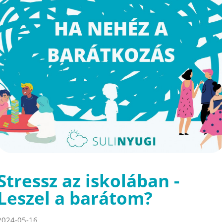
Stressz az iskolában -
Leszel a barátom?
2024-05-16