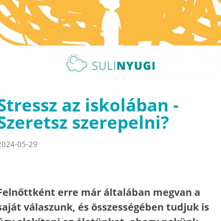
Stressz az iskolában -
Szeretsz szerepelni?
2024-05-29
Felnőttként erre már általában megvan a
saját válaszunk, és összességében tudjuk is