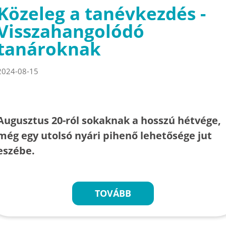
Közeleg a tanévkezdés -
Visszahangolódó
tanároknak
2024-08-15
Augusztus 20-ról sokaknak a hosszú hétvége,
még egy utolsó nyári pihenő lehetősége jut
eszébe.
TOVÁBB