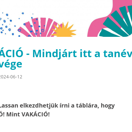
ÁCIÓ - Mindjárt itt a tané
vége
2024-06-12
Lassan elkezdhetjük írni a táblára, hogy
Ó! Mint VAKÁCIÓ!