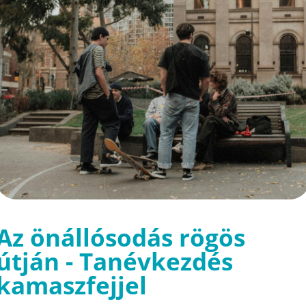
Az önállósodás rögös
útján - Tanévkezdés
kamaszfejjel