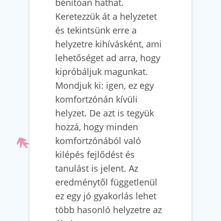
bénítóan hathat.
Keretezzük át a helyzetet
és tekintsünk erre a
helyzetre kihívásként, ami
lehetőséget ad arra, hogy
kipróbáljuk magunkat.
Mondjuk ki: igen, ez egy
komfortzónán kívüli
helyzet. De azt is tegyük
hozzá, hogy minden
komfortzónából való
kilépés fejlődést és
tanulást is jelent. Az
eredménytől függetlenül
ez egy jó gyakorlás lehet
több hasonló helyzetre az