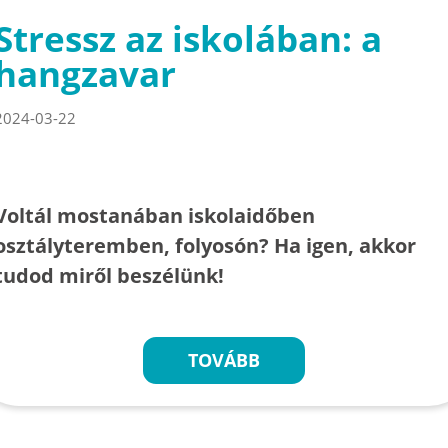
Stressz az iskolában: a
hangzavar
2024-03-22
Voltál mostanában iskolaidőben
osztályteremben, folyosón? Ha igen, akkor
tudod miről beszélünk!
TOVÁBB