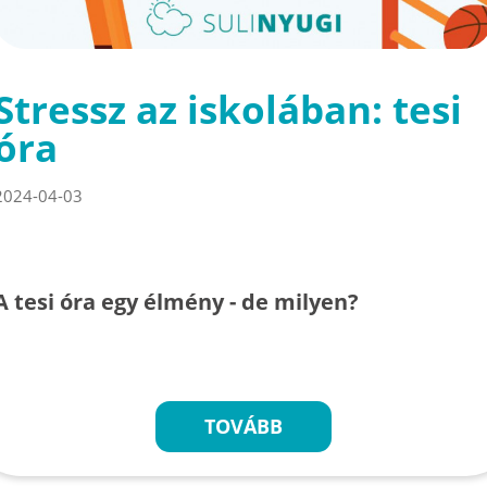
Stressz az iskolában: tesi
óra
2024-04-03
A tesi óra egy élmény - de milyen?
TOVÁBB