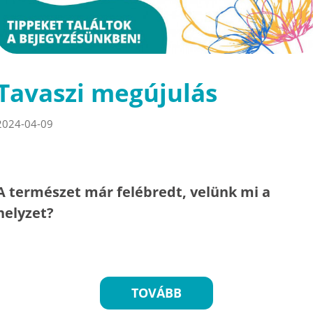
Tavaszi megújulás
2024-04-09
A természet már felébredt, velünk mi a
helyzet?
TOVÁBB