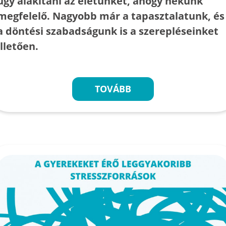
úgy alakítani az életünket, ahogy nekünk
megfelelő. Nagyobb már a tapasztalatunk, és
a döntési szabadságunk is a szerepléseinket
illetően.
TOVÁBB