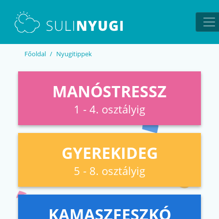
EN
UA
Főoldal
Nyugitippek
MANÓSTRESSZ
1 - 4. osztályig
GYEREKIDEG
5 - 8. osztályig
KAMASZFESZKÓ