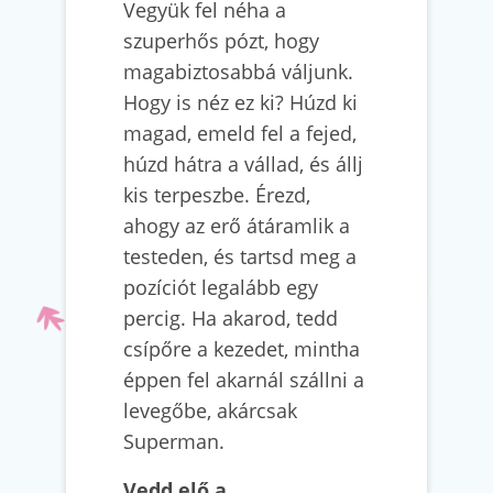
Vegyük fel néha a
szuperhős pózt, hogy
magabiztosabbá váljunk.
Hogy is néz ez ki? Húzd ki
magad, emeld fel a fejed,
húzd hátra a vállad, és állj
kis terpeszbe. Érezd,
ahogy az erő átáramlik a
testeden, és tartsd meg a
pozíciót legalább egy
percig. Ha akarod, tedd
csípőre a kezedet, mintha
éppen fel akarnál szállni a
levegőbe, akárcsak
Superman.
Vedd elő a