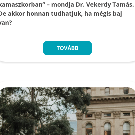
kamaszkorban” – mondja Dr. Vekerdy Tamás.
De akkor honnan tudhatjuk, ha mégis baj
van?
TOVÁBB