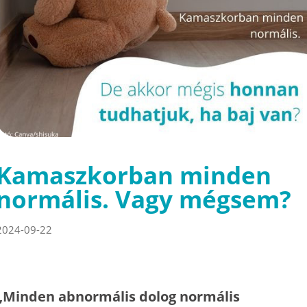
Kamaszkorban minden
normális. Vagy mégsem?
2024-09-22
„Minden abnormális dolog normális