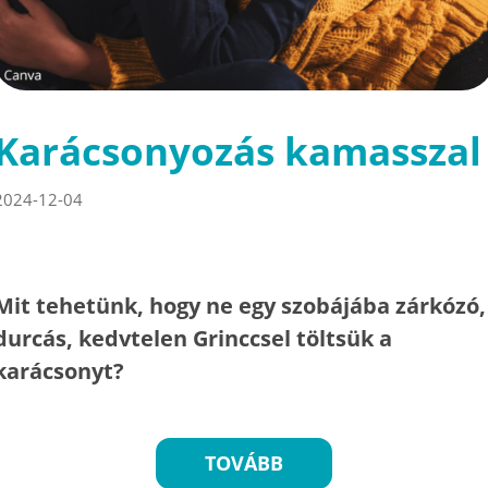
Karácsonyozás kamasszal
2024-12-04
Mit tehetünk, hogy ne egy szobájába zárkózó,
durcás, kedvtelen Grinccsel töltsük a
karácsonyt?
TOVÁBB