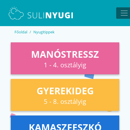
EN
UA
Főoldal
Nyugitippek
MANÓSTRESSZ
1 - 4. osztályig
GYEREKIDEG
5 - 8. osztályig
KAMASZFESZKÓ