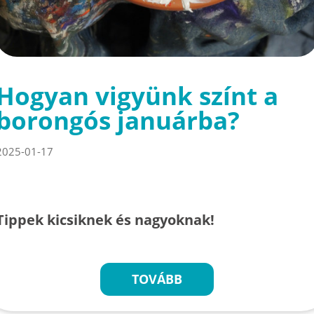
Hogyan vigyünk színt a
borongós januárba?
2025-01-17
Tippek kicsiknek és nagyoknak!
TOVÁBB