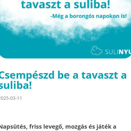
Csempészd be a tavaszt a
suliba!
2025-03-11
Napsütés, friss levegő, mozgás és játék a