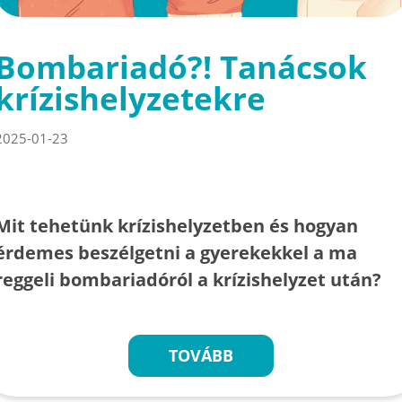
Bombariadó?! Tanácsok
krízishelyzetekre
2025-01-23
Mit tehetünk krízishelyzetben és hogyan
érdemes beszélgetni a gyerekekkel a ma
reggeli bombariadóról a krízishelyzet után?
TOVÁBB