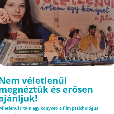
Nem véletlenül
megnéztük és erősen
ajánljuk!
Véletlenül írtam egy könyvet- a film pszichológus