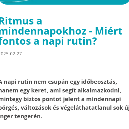
Ritmus a
mindennapokhoz - Miért
fontos a napi rutin?
2025-02-27
A napi rutin nem csupán egy időbeosztás,
hanem egy keret, ami segít alkalmazkodni,
mintegy biztos pontot jelent a mindennapi
pörgés, változások és végeláthatatlanul sok ú
inger tengerén.