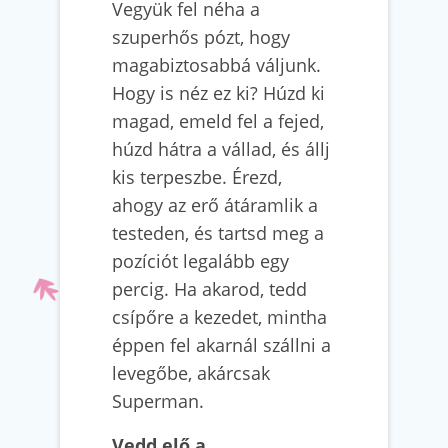
Vegyük fel néha a
szuperhős pózt, hogy
magabiztosabbá váljunk.
Hogy is néz ez ki? Húzd ki
magad, emeld fel a fejed,
húzd hátra a vállad, és állj
kis terpeszbe. Érezd,
ahogy az erő átáramlik a
testeden, és tartsd meg a
pozíciót legalább egy
percig. Ha akarod, tedd
csípőre a kezedet, mintha
éppen fel akarnál szállni a
levegőbe, akárcsak
Superman.
Vedd elő a