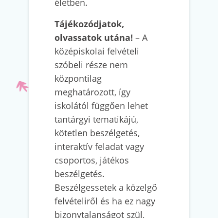
életben.
Tájékozódjatok,
olvassatok utána!
– A
középiskolai felvételi
szóbeli része nem
központilag
meghatározott, így
iskolától függően lehet
tantárgyi tematikájú,
kötetlen beszélgetés,
interaktív feladat vagy
csoportos, játékos
beszélgetés.
Beszélgessetek a közelgő
felvételiről és ha ez nagy
bizonytalanságot szül,