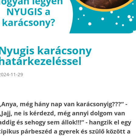
Nyugis karácsony
határkezeléssel
2024-11-29
„Anya, még hány nap van karácsonyig???” -
„Jajj, ne is kérdezd, még annyi dolgom van
addig és sehogy sem állok!!!” - hangzik el egy
tipikus párbeszéd a gyerek és szülő között a