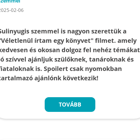
szemmel
2025-02-06
Sulinyugis szemmel is nagyon szerettük a
"Véletlenül írtam egy könyvet" filmet. amely
kedvesen és okosan dolgoz fel nehéz témákat
Jó szívvel ajánljuk szülőknek, tanároknak és
fiataloknak is. Spoilert csak nyomokban
tartalmazó ajánlónk következik!
TOVÁBB