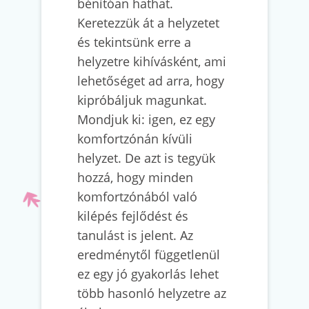
bénítóan hathat.
Keretezzük át a helyzetet
és tekintsünk erre a
helyzetre kihívásként, ami
lehetőséget ad arra, hogy
kipróbáljuk magunkat.
Mondjuk ki: igen, ez egy
komfortzónán kívüli
helyzet. De azt is tegyük
hozzá, hogy minden
komfortzónából való
kilépés fejlődést és
tanulást is jelent. Az
eredménytől függetlenül
ez egy jó gyakorlás lehet
több hasonló helyzetre az