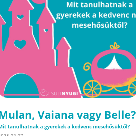
Mulan, Vaiana vagy Belle?
Mit tanulhatnak a gyerekek a kedvenc mesehősüktől?
2025-03-07