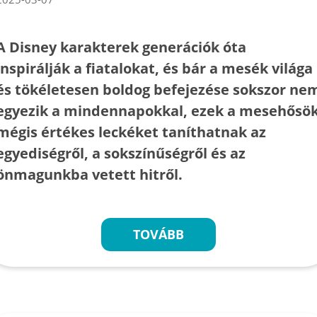
A Disney karakterek generációk óta
inspirálják a fiatalokat, és bár a mesék világa
és tökéletesen boldog befejezése sokszor ne
egyezik a mindennapokkal, ezek a mesehősö
mégis értékes leckéket taníthatnak az
egyediségről, a sokszínűségről és az
önmagunkba vetett hitről.
TOVÁBB