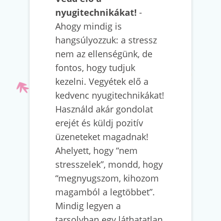
nyugitechnikákat!
-
Ahogy mindig is
hangsúlyozzuk: a stressz
nem az ellenségünk, de
fontos, hogy tudjuk
kezelni. Vegyétek elő a
kedvenc nyugitechnikákat!
Használd akár gondolat
erejét és küldj pozitív
üzeneteket magadnak!
Ahelyett, hogy “nem
stresszelek”, mondd, hogy
“megnyugszom, kihozom
magamból a legtöbbet”.
Mindig legyen a
tarsolyban egy láthatatlan