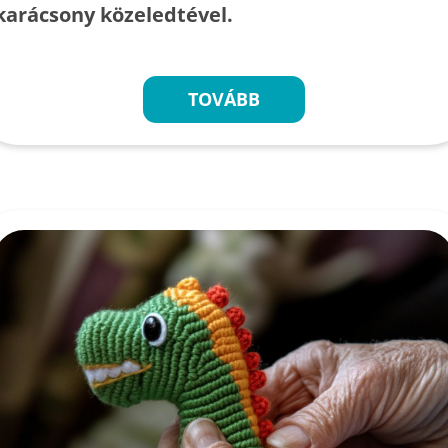
karácsony közeledtével.
TOVÁBB