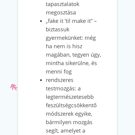
tapasztalatok
megosztása
„fake it ’til make it” –
biztassuk
gyermekünket: még
ha nem is hisz
magában, tegyen úgy,
mintha sikerülne, és
menni fog
rendszeres
testmozgás: a
legtermészetesebb
feszültségcsökkentő
módszerek egyike,
bármilyen mozgás
segít, amelyet a