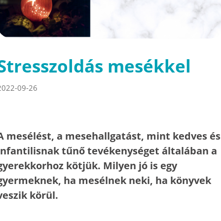
Stresszoldás mesékkel
2022-09-26
A mesélést, a mesehallgatást, mint kedves és
infantilisnak tűnő tevékenységet általában a
gyerekkorhoz kötjük. Milyen jó is egy
gyermeknek, ha mesélnek neki, ha könyvek
veszik körül.