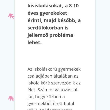
kisiskolásokat, a 8-10
éves gyerekeket
érinti, majd később, a
serdülőkorban is
jellemző probléma
lehet.
Az iskoláskorú gyermekek
családjában általában az
iskola köré szerveződik az
élet. Számos változással
jár, hogy közben a
gyermekből érett fiatal