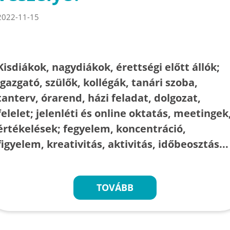
2022-11-15
Kisdiákok, nagydiákok, érettségi előtt állók;
igazgató, szülők, kollégák, tanári szoba,
tanterv, órarend, házi feladat, dolgozat,
felelet; jelenléti és online oktatás, meetingek
értékelések; fegyelem, koncentráció,
figyelem, kreativitás, aktivitás, időbeosztás...
TOVÁBB