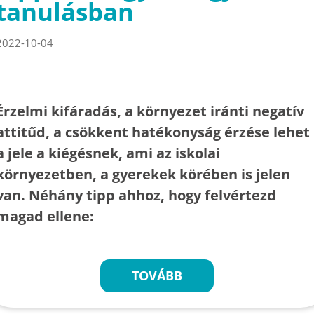
tanulásban
2022-10-04
Érzelmi kifáradás, a környezet iránti negatív
attitűd, a csökkent hatékonyság érzése lehet
a jele a kiégésnek, ami az iskolai
környezetben, a gyerekek körében is jelen
van. Néhány tipp ahhoz, hogy felvértezd
magad ellene:
TOVÁBB