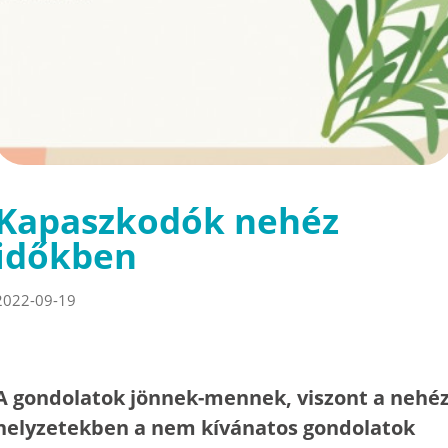
Kapaszkodók nehéz
időkben
2022-09-19
A gondolatok jönnek-mennek, viszont a nehé
helyzetekben a nem kívánatos gondolatok