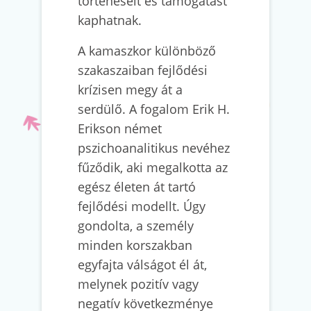
történéseit és támogatást
kaphatnak.
A kamaszkor különböző
szakaszaiban fejlődési
krízisen megy át a
serdülő. A fogalom Erik H.
Erikson német
pszichoanalitikus nevéhez
fűződik, aki megalkotta az
egész életen át tartó
fejlődési modellt. Úgy
gondolta, a személy
minden korszakban
egyfajta válságot él át,
melynek pozitív vagy
negatív következménye