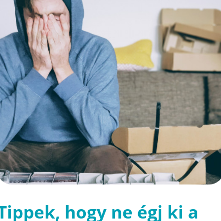
Tippek, hogy ne égj ki a