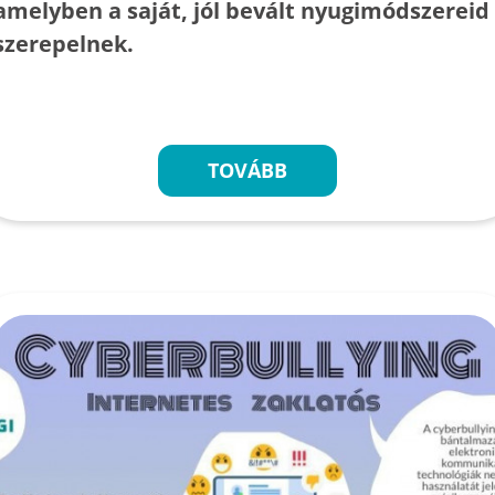
amelyben a saját, jól bevált nyugimódszereid
szerepelnek.
TOVÁBB