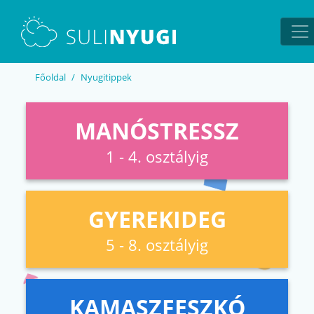
EN
UA
Főoldal
Nyugitippek
MANÓSTRESSZ
1 - 4. osztályig
GYEREKIDEG
5 - 8. osztályig
KAMASZFESZKÓ