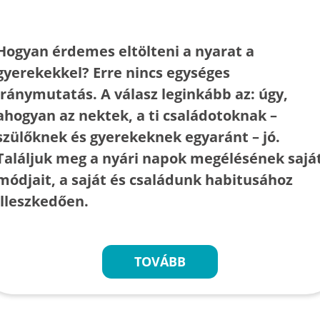
Hogyan érdemes eltölteni a nyarat a
gyerekekkel? Erre nincs egységes
iránymutatás. A válasz leginkább az: úgy,
ahogyan az nektek, a ti családotoknak –
szülőknek és gyerekeknek egyaránt – jó.
Találjuk meg a nyári napok megélésének sajá
módjait, a saját és családunk habitusához
illeszkedően.
TOVÁBB