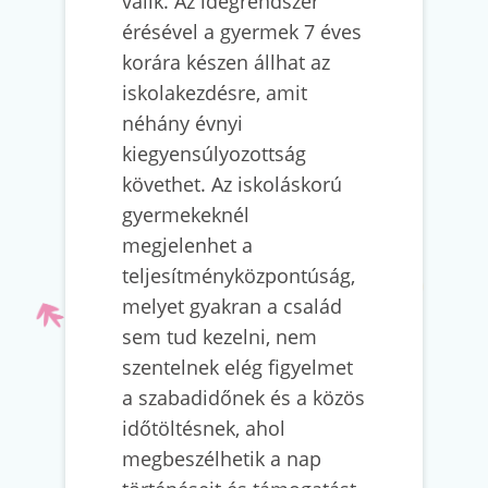
válik. Az idegrendszer
érésével a gyermek 7 éves
korára készen állhat az
iskolakezdésre, amit
néhány évnyi
kiegyensúlyozottság
követhet. Az iskoláskorú
gyermekeknél
megjelenhet a
teljesítményközpontúság,
melyet gyakran a család
sem tud kezelni, nem
szentelnek elég figyelmet
a szabadidőnek és a közös
időtöltésnek, ahol
megbeszélhetik a nap