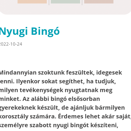
Nyugi Bingó
2022-10-24
Mindannyian szoktunk feszültek, idegesek
lenni. Ilyenkor sokat segíthet, ha tudjuk,
milyen tevékenységek nyugtatnak meg
minket. Az alábbi bingó elsősorban
gyerekeknek készült, de ajánljuk bármilyen
korosztály számára. Érdemes lehet akár saját
személyre szabott nyugi bingót készíteni,