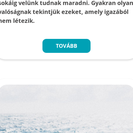
sokáig velünk tudnak maradni. Gyakran olya
valóságnak tekintjük ezeket, amely igazából
nem létezik.
TOVÁBB