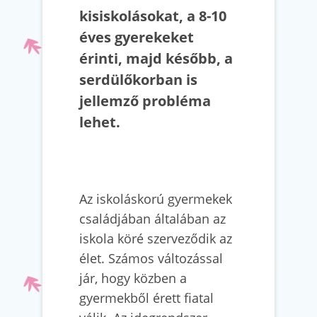
kisiskolásokat, a 8-10
éves gyerekeket
érinti, majd később, a
serdülőkorban is
jellemző probléma
lehet.
Az iskoláskorú gyermekek
családjában általában az
iskola köré szerveződik az
élet. Számos változással
jár, hogy közben a
gyermekből érett fiatal