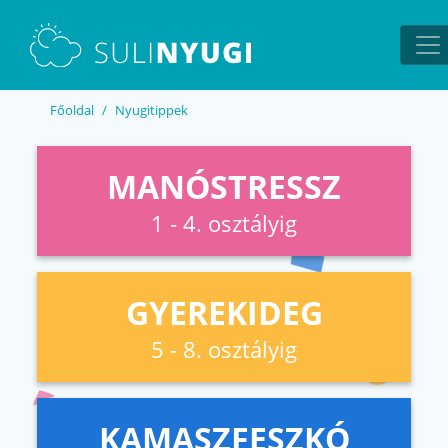
EN
UA
Főoldal
Nyugitippek
MANÓSTRESSZ
1 - 4. osztályig
GYEREKIDEG
5 - 8. osztályig
KAMASZFESZKÓ