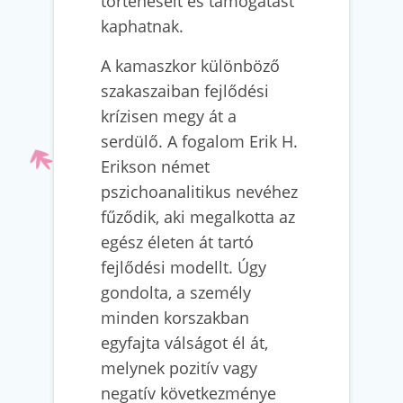
történéseit és támogatást
kaphatnak.
A kamaszkor különböző
szakaszaiban fejlődési
krízisen megy át a
serdülő. A fogalom Erik H.
Erikson német
pszichoanalitikus nevéhez
fűződik, aki megalkotta az
egész életen át tartó
fejlődési modellt. Úgy
gondolta, a személy
minden korszakban
egyfajta válságot él át,
melynek pozitív vagy
negatív következménye