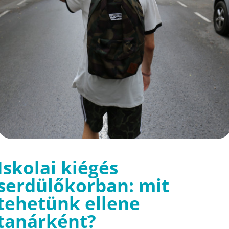
Iskolai kiégés
serdülőkorban: mit
tehetünk ellene
tanárként?