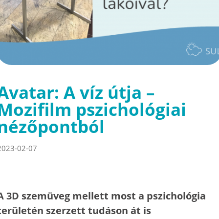
Avatar: A víz útja –
Mozifilm pszichológiai
nézőpontból
2023-02-07
A 3D szemüveg mellett most a pszichológia
területén szerzett tudáson át is