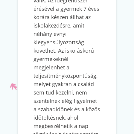
válik. Az idegrendszer
érésével a gyermek 7 éves
korára készen állhat az
iskolakezdésre, amit
néhány évnyi
kiegyensúlyozottság
követhet. Az iskoláskorú
gyermekeknél
megjelenhet a
teljesítményközpontúság,
melyet gyakran a család
sem tud kezelni, nem
szentelnek elég figyelmet
a szabadidőnek és a közös
időtöltésnek, ahol
megbeszélhetik a nap