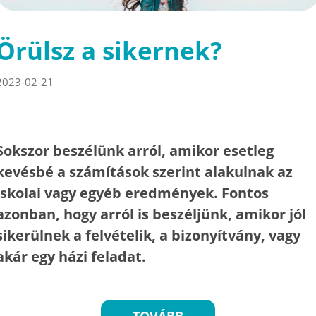
Örülsz a sikernek?
2023-02-21
Sokszor beszélünk arról, amikor esetleg
kevésbé a számítások szerint alakulnak az
iskolai vagy egyéb eredmények. Fontos
azonban, hogy arról is beszéljünk, amikor jól
sikerülnek a felvételik, a bizonyítvány, vagy
akár egy házi feladat.