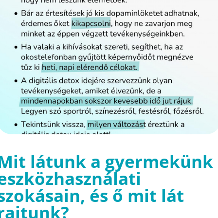
Mit látunk a gyermekünk
eszközhasználati
szokásain, és ő mit lát
rajtunk?