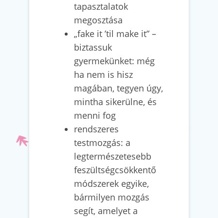
tapasztalatok
megosztása
„fake it ’til make it” –
biztassuk
gyermekünket: még
ha nem is hisz
magában, tegyen úgy,
mintha sikerülne, és
menni fog
rendszeres
testmozgás: a
legtermészetesebb
feszültségcsökkentő
módszerek egyike,
bármilyen mozgás
segít, amelyet a