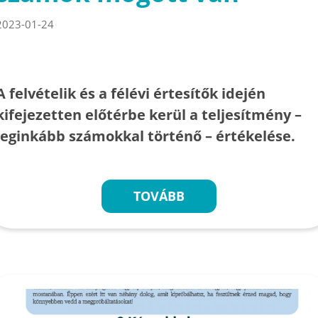
2023-01-24
A felvételik és a félévi értesítők idején
kifejezetten előtérbe kerül a teljesítmény –
leginkább számokkal történő – értékelése.
TOVÁBB