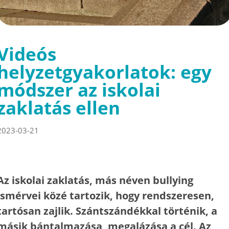
Videós
helyzetgyakorlatok: egy
módszer az iskolai
zaklatás ellen
2023-03-21
Az iskolai zaklatás, más néven bullying
ismérvei közé tartozik, hogy rendszeresen,
tartósan zajlik. Szántszándékkal történik, a
másik bántalmazása, megalázása a cél. Az