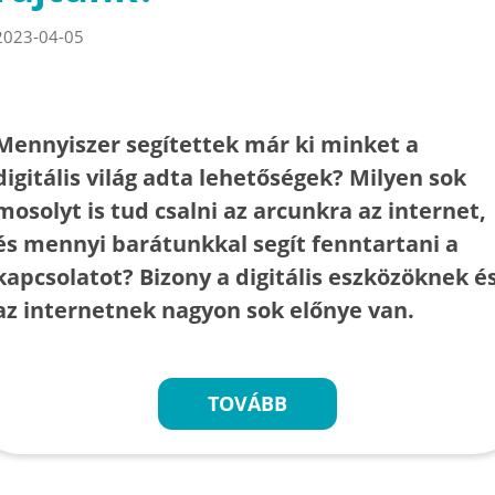
2023-04-05
Mennyiszer segítettek már ki minket a
digitális világ adta lehetőségek? Milyen sok
mosolyt is tud csalni az arcunkra az internet,
és mennyi barátunkkal segít fenntartani a
kapcsolatot? Bizony a digitális eszközöknek é
az internetnek nagyon sok előnye van.
TOVÁBB