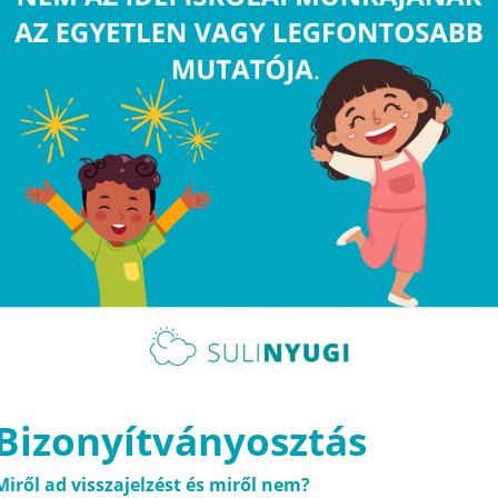
Bizonyítványosztás
Miről ad visszajelzést és miről nem?