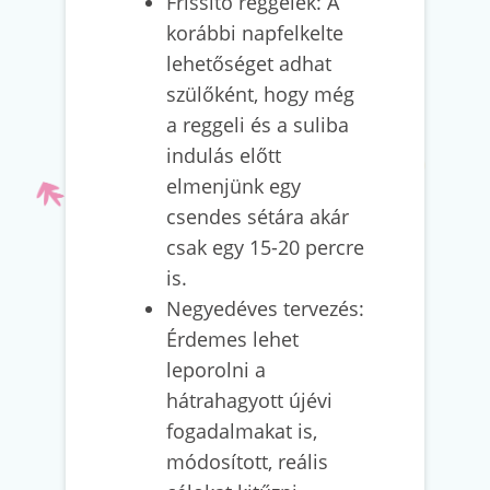
Frissítő reggelek: A
korábbi napfelkelte
lehetőséget adhat
szülőként, hogy még
a reggeli és a suliba
indulás előtt
elmenjünk egy
csendes sétára akár
csak egy 15-20 percre
is.
Negyedéves tervezés:
Érdemes lehet
leporolni a
hátrahagyott újévi
fogadalmakat is,
módosított, reális