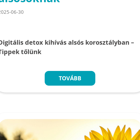
2025-06-30
Digitális detox kihívás alsós korosztályban –
Tippek tőlünk
TOVÁBB