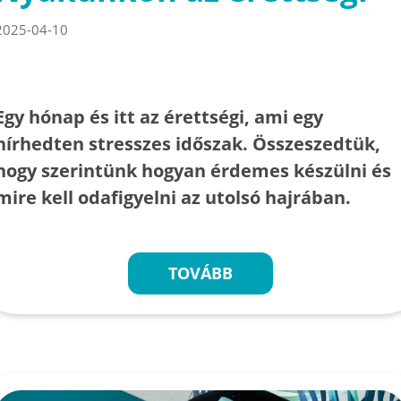
2025-04-10
Egy hónap és itt az érettségi, ami egy
hírhedten stresszes időszak. Összeszedtük,
hogy szerintünk hogyan érdemes készülni és
mire kell odafigyelni az utolsó hajrában.
TOVÁBB