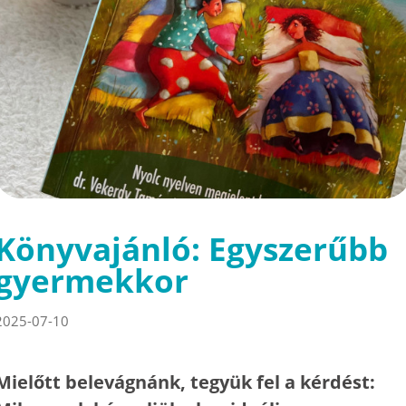
Könyvajánló: Egyszerűbb
gyermekkor
2025-07-10
Mielőtt belevágnánk, tegyük fel a kérdést: