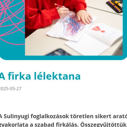
A firka lélektana
2025-05-27
A Sulinyugi foglalkozások töretlen sikert arat
gyakorlata a szabad firkálás. Összegyűjtöttük