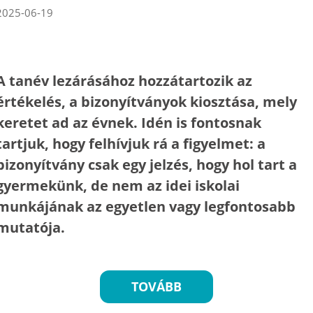
2025-06-19
A tanév lezárásához hozzátartozik az
értékelés, a bizonyítványok kiosztása, mely
keretet ad az évnek. Idén is fontosnak
tartjuk, hogy felhívjuk rá a figyelmet: a
bizonyítvány csak egy jelzés, hogy hol tart a
gyermekünk, de nem az idei iskolai
munkájának az egyetlen vagy legfontosabb
mutatója.
TOVÁBB