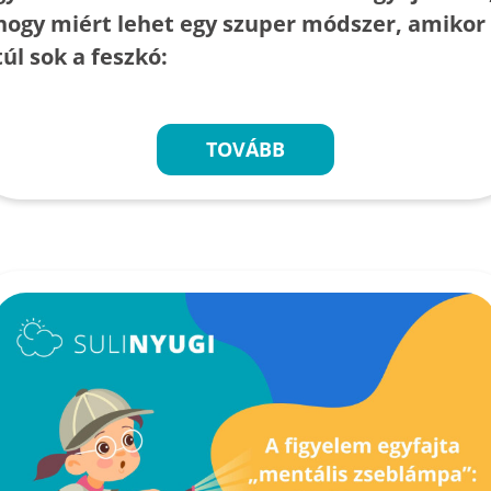
hogy miért lehet egy szuper módszer, amikor
túl sok a feszkó:
TOVÁBB