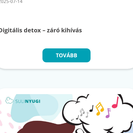
2025-07-14
Digitális detox – záró kihívás
TOVÁBB