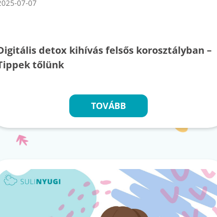
2025-07-07
Digitális detox kihívás felsős korosztályban –
Tippek tőlünk
TOVÁBB