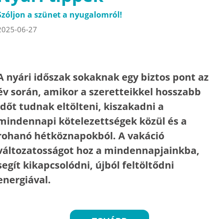
Szóljon a szünet a nyugalomról!
2025-06-27
A nyári időszak sokaknak egy biztos pont az
év során, amikor a szeretteikkel hosszabb
időt tudnak eltölteni, kiszakadni a
mindennapi kötelezettségek közül és a
rohanó hétköznapokból. A vakáció
változatosságot hoz a mindennapjainkba,
segít kikapcsolódni, újból feltöltődni
energiával.