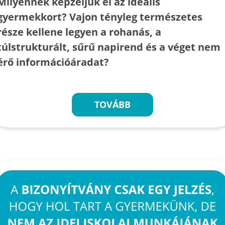
Milyennek képzeljük el az ideális
gyermekkort? Vajon tényleg természetes
része kellene legyen a rohanás, a
túlstrukturált, sűrű napirend és a véget nem
érő információáradat?
TOVÁBB