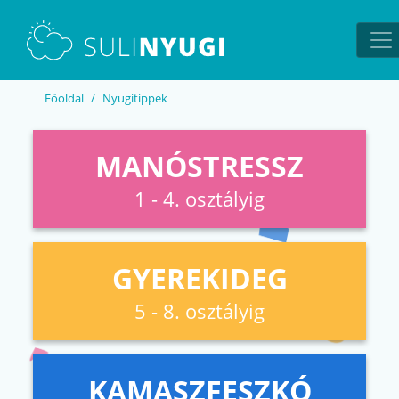
EN
UA
Főoldal
Nyugitippek
MANÓSTRESSZ
1 - 4. osztályig
GYEREKIDEG
5 - 8. osztályig
KAMASZFESZKÓ