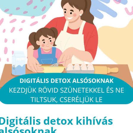
Digitális detox kihívás
alsósoknak