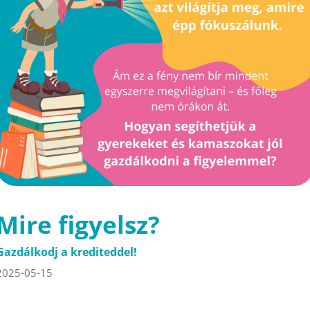
Mire figyelsz?
Gazdálkodj a krediteddel!
2025-05-15