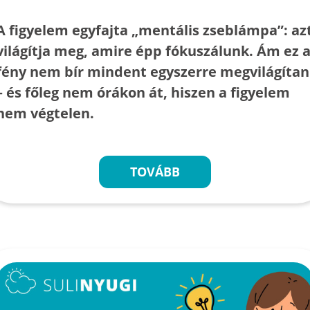
A figyelem egyfajta „mentális zseblámpa”: az
világítja meg, amire épp fókuszálunk. Ám ez 
fény nem bír mindent egyszerre megvilágítan
– és főleg nem órákon át, hiszen a figyelem
nem végtelen.
TOVÁBB