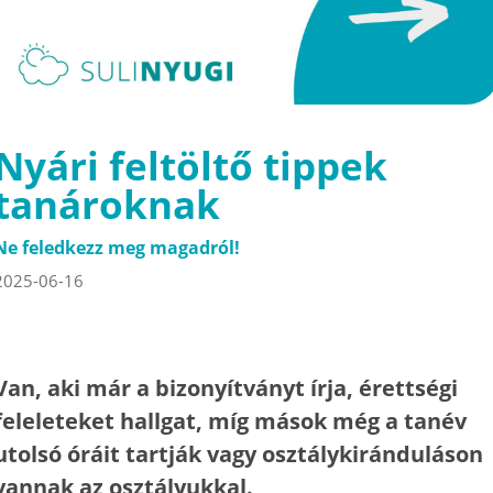
Nyári feltöltő tippek
tanároknak
Ne feledkezz meg magadról!
2025-06-16
Van, aki már a bizonyítványt írja, érettségi
feleleteket hallgat, míg mások még a tanév
utolsó óráit tartják vagy osztálykiránduláson
vannak az osztályukkal.