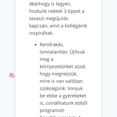
Akárhogy is legyen,
hoztunk nektek 3 tippet a
tavaszi megújulás
kapcsán, amit a kollégáink
inspiráltak.
Rendrakás,
lomtalanítás: Újítsuk
meg a
környezetünket azzal,
hogy megnézzük,
mire is van valóban
szükségünk. Vonjuk
be ebbe a gyerekeket
is, csinálhatunk ebből
programot!