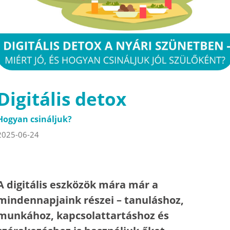
Digitális detox
Hogyan csináljuk?
2025-06-24
A digitális eszközök mára már a
mindennapjaink részei – tanuláshoz,
munkához, kapcsolattartáshoz és