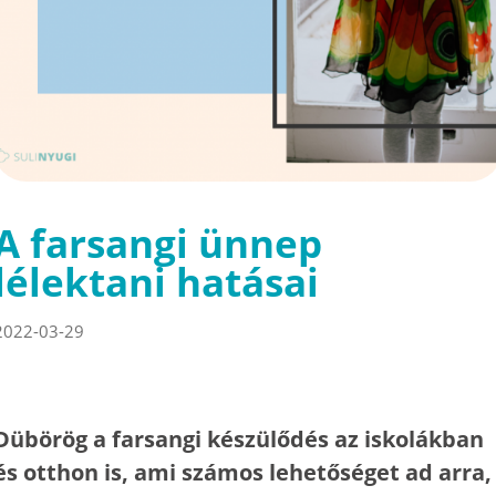
A farsangi ünnep
lélektani hatásai
2022-03-29
Dübörög a farsangi készülődés az iskolákban
és otthon is, ami számos lehetőséget ad arra,