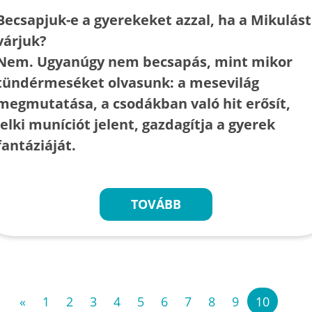
Becsapjuk-e a gyerekeket azzal, ha a Mikulást
várjuk?
Nem. Ugyanúgy nem becsapás, mint mikor
tündérmeséket olvasunk: a mesevilág
megmutatása, a csodákban való hit erősít,
lelki muníciót jelent, gazdagítja a gyerek
fantáziáját.
TOVÁBB
«
1
2
3
4
5
6
7
8
9
10
»