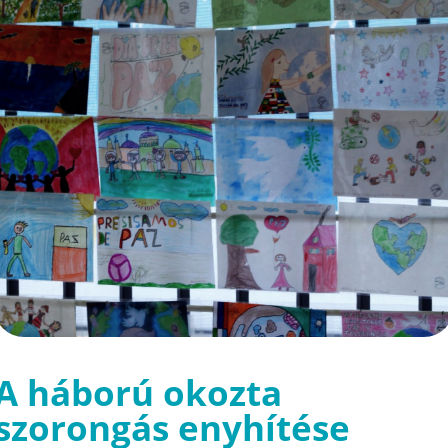
A háború okozta
szorongás enyhítése