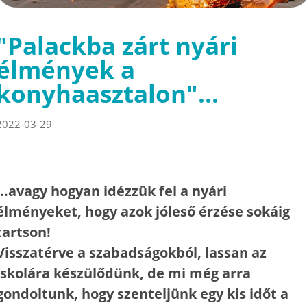
"Palackba zárt nyári
élmények a
konyhaasztalon"...
2022-03-29
...avagy hogyan idézzük fel a nyári
élményeket, hogy azok jóleső érzése sokáig
tartson!
Visszatérve a szabadságokból, lassan az
iskolára készülődünk, de mi még arra
gondoltunk, hogy szenteljünk egy kis időt a