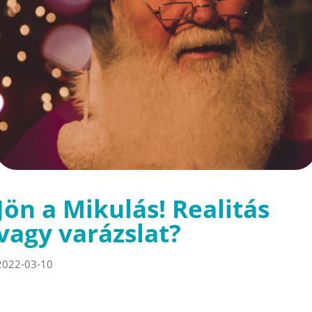
Jön a Mikulás! Realitás
vagy varázslat?
2022-03-10