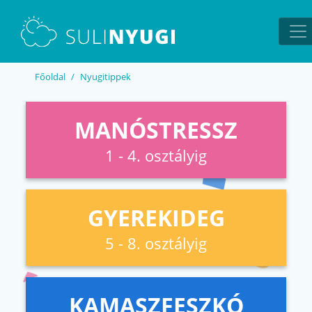
EN
UA
Főoldal
Nyugitippek
MANÓSTRESSZ
1 - 4. osztályig
GYEREKIDEG
5 - 8. osztályig
KAMASZFESZKÓ