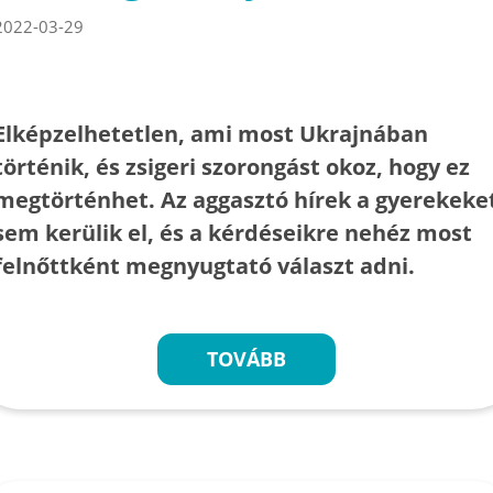
2022-03-29
Elképzelhetetlen, ami most Ukrajnában
történik, és zsigeri szorongást okoz, hogy ez
megtörténhet. Az aggasztó hírek a gyerekeke
sem kerülik el, és a kérdéseikre nehéz most
felnőttként megnyugtató választ adni.
TOVÁBB