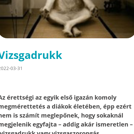
Vizsgadrukk
2022-03-31
Az érettségi az egyik első igazán komoly
megmérettetés a diákok életében, épp ezért
nem is számít meglepőnek, hogy sokaknál
megjelenik egyfajta – addig akár ismeretlen –
vizsgadrukk vagy vizsgaszorongás.