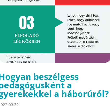
Hogyan beszélgess
pedagógusként a
gyerekekkel a háborúról?
2022-03-29