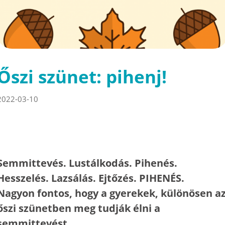
Őszi szünet: pihenj!
2022-03-10
Semmittevés. Lustálkodás. Pihenés.
Hesszelés. Lazsálás. Ejtőzés. PIHENÉS.
Nagyon fontos, hogy a gyerekek, különösen a
őszi szünetben meg tudják élni a
semmittevést.