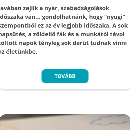
Javában zajlik a nyár, szabadságolások
időszaka van... gondolhatnánk, hogy "nyugi"
szempontból ez az év legjobb időszaka. A sok
napsütés, a zöldellő fák és a munkától távol
töltött napok tényleg sok derűt tudnak vinni
az életünkbe.
TOVÁBB