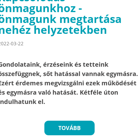
önmagunkhoz -
önmagunk megtartása
nehéz helyzetekben
2022-03-22
Gondolataink, érzéseink és tetteink
összefüggnek, sőt hatással vannak egymásra.
Ezért érdemes megvizsgálni ezek működését
és egymásra való hatását. Kétféle úton
indulhatunk el.
TOVÁBB