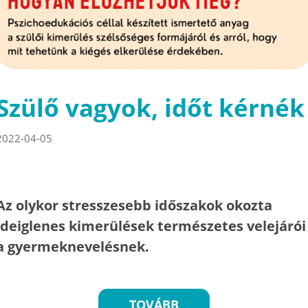
Szülő vagyok, időt kérnék
2022-04-05
Az olykor stresszesebb időszakok okozta
ideiglenes kimerülések természetes velejárói
a gyermeknevelésnek.
TOVÁBB