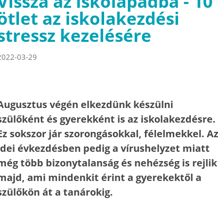
Vissza az iskolapadba - 10
ötlet az iskolakezdési
stressz kezelésére
2022-03-29
Augusztus végén elkezdünk készülni
szülőként és gyerekként is az iskolakezdésre.
Ez sokszor jár szorongásokkal, félelmekkel. A
idei évkezdésben pedig a vírushelyzet miatt
még több bizonytalanság és nehézség is rejlik
majd, ami mindenkit érint a gyerekektől a
szülőkön át a tanárokig.