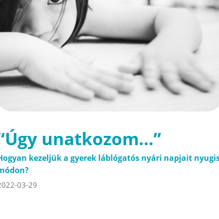
“Úgy unatkozom…”
Hogyan kezeljük a gyerek láblógatós nyári napjait nyugi
módon?
2022-03-29