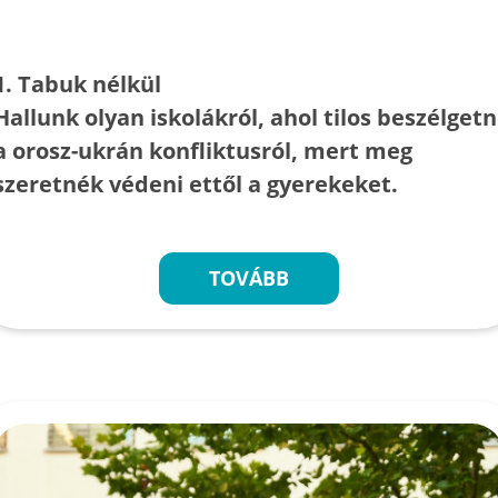
1. Tabuk nélkül
Hallunk olyan iskolákról, ahol tilos beszélgetn
a orosz-ukrán konfliktusról, mert meg
szeretnék védeni ettől a gyerekeket.
TOVÁBB