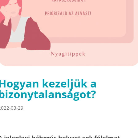
Hogyan kezeljük a
bizonytalanságot?
2022-03-29
A jelenlegi háborús helyzet sok félelmet,