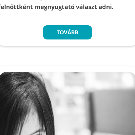
felnőttként megnyugtató választ adni.
TOVÁBB