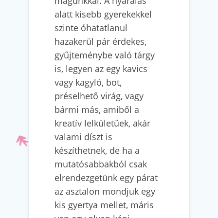
magunkkal. A nyaralás
alatt kisebb gyerekekkel
szinte óhatatlanul
hazakerül pár érdekes,
gyűjteménybe való tárgy
is, legyen az egy kavics
vagy kagyló, bot,
préselhető virág, vagy
bármi más, amiből a
kreatív lelkületűek, akár
valami díszt is
készíthetnek, de ha a
mutatósabbakból csak
elrendezgetünk egy párat
az asztalon mondjuk egy
kis gyertya mellet, máris