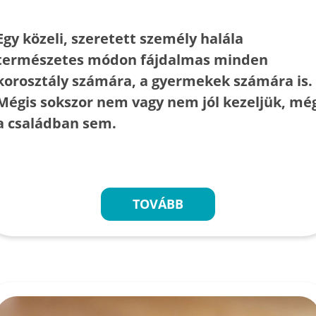
Egy közeli, szeretett személy halála
természetes módon fájdalmas minden
korosztály számára, a gyermekek számára is.
Mégis sokszor nem vagy nem jól kezeljük, mé
a családban sem.
TOVÁBB