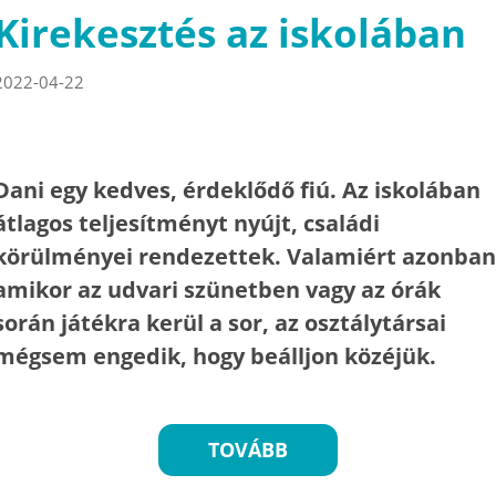
Kirekesztés az iskolában
2022-04-22
Dani egy kedves, érdeklődő fiú. Az iskolában
átlagos teljesítményt nyújt, családi
körülményei rendezettek. Valamiért azonban
amikor az udvari szünetben vagy az órák
során játékra kerül a sor, az osztálytársai
mégsem engedik, hogy beálljon közéjük.
TOVÁBB