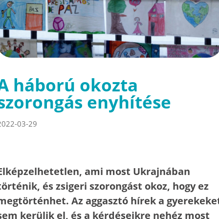
A háború okozta
szorongás enyhítése
2022-03-29
Elképzelhetetlen, ami most Ukrajnában
történik, és zsigeri szorongást okoz, hogy ez
megtörténhet. Az aggasztó hírek a gyerekeke
sem kerülik el, és a kérdéseikre nehéz most