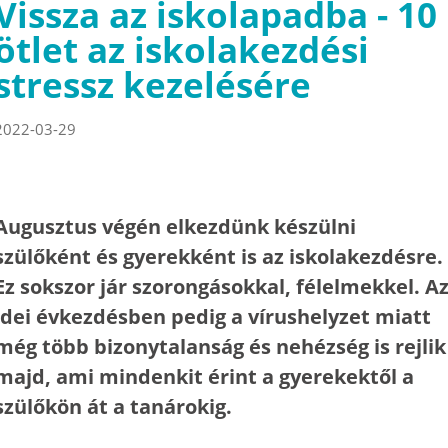
Vissza az iskolapadba - 10
ötlet az iskolakezdési
stressz kezelésére
2022-03-29
Augusztus végén elkezdünk készülni
szülőként és gyerekként is az iskolakezdésre.
Ez sokszor jár szorongásokkal, félelmekkel. A
idei évkezdésben pedig a vírushelyzet miatt
még több bizonytalanság és nehézség is rejlik
majd, ami mindenkit érint a gyerekektől a
szülőkön át a tanárokig.