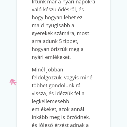
Írtunk már a nyári napokra
való készülődésről, és
hogy hogyan lehet ez
majd nyugisabb a
gyerekek számára, most
arra adunk 5 tippet,
hogyan őrizzük meg a
nyári emlékeket.
Minél jobban
feldolgozzuk, vagyis minél
többet gondolunk rá
vissza, és idézzük fel a
legkellemesebb
emlékeket, azok annál
inkább meg is őrződnek,
és jóleső érzést adnak a