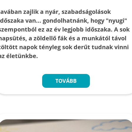
Javában zajlik a nyár, szabadságolások
időszaka van... gondolhatnánk, hogy "nyugi"
szempontból ez az év legjobb időszaka. A sok
napsütés, a zöldellő fák és a munkától távol
töltött napok tényleg sok derűt tudnak vinni
az életünkbe.
TOVÁBB