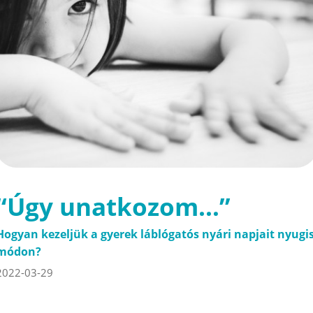
“Úgy unatkozom…”
Hogyan kezeljük a gyerek láblógatós nyári napjait nyugi
módon?
2022-03-29