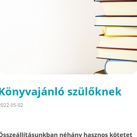
Könyvajánló szülőknek
2022-05-02
Összeállításunkban néhány hasznos kötetet