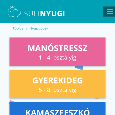
EN
UA
Főoldal
Nyugitippek
MANÓSTRESSZ
1 - 4. osztályig
GYEREKIDEG
5 - 8. osztályig
KAMASZFESZKÓ