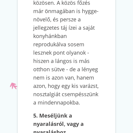
közösen. A közös főzés
már önmagában is hygge-
növelő, és persze a
jellegzetes táj ízei a saját
konyhánkban
reprodukálva sosem
lesznek pont olyanok -
hiszen a lángos is más
otthon sütve - de a lényeg
nem is azon van, hanem
azon, hogy egy kis varázst,
nosztalgiát csempésszünk
a mindennapokba.
5. Meséljünk a
nyaralásról, vagy a
nyaraláshoz