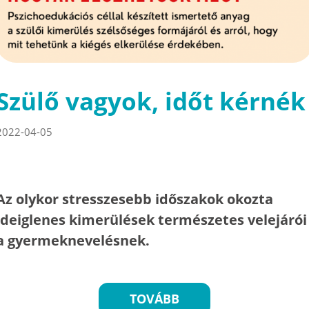
Szülő vagyok, időt kérnék
2022-04-05
Az olykor stresszesebb időszakok okozta
ideiglenes kimerülések természetes velejárói
a gyermeknevelésnek.
TOVÁBB