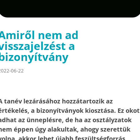
Amiről nem ad
visszajelzést a
bizonyítvány
2022-06-22
A tanév lezárásához hozzátartozik az
értékelés, a bizonyítványok kiosztása. Ez okot
adhat az ünneplésre, de ha az osztályzatok
nem éppen úgy alakultak, ahogy szerettük
volna, akkor lehet újabb feszültségforrás