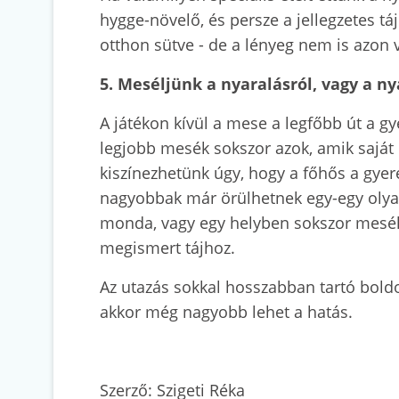
hygge-növelő, és persze a jellegzetes t
otthon sütve - de a lényeg nem is azon
5. Meséljünk a nyaralásról, vagy a 
A játékon kívül a mese a legfőbb út a gy
legjobb mesék sokszor azok, amik saját m
kiszínezhetünk úgy, hogy a főhős a gyer
nagyobbak már örülhetnek egy-egy olyan
monda, vagy egy helyben sokszor mesélt
megismert tájhoz.
Az utazás sokkal hosszabban tartó boldo
akkor még nagyobb lehet a hatás.
Szerző: Szigeti Réka