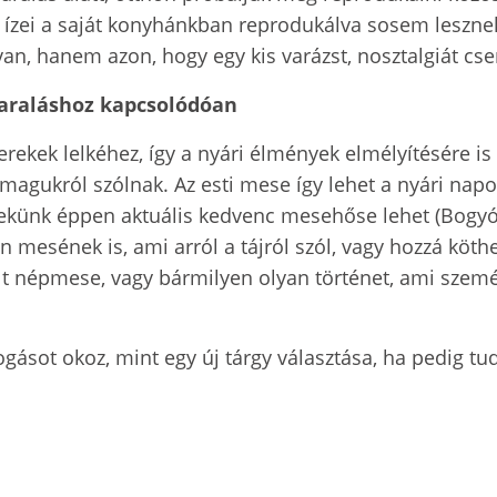
áj ízei a saját konyhánkban reprodukálva sosem leszne
 van, hanem azon, hogy egy kis varázst, nosztalgiát
nyaraláshoz kapcsolódóan
erekek lelkéhez, így a nyári élmények elmélyítésére is
agukról szólnak. Az esti mese így lehet a nyári napok
ekünk éppen aktuális kedvenc mesehőse lehet (Bogyótó
 mesének is, ami arról a tájról szól, vagy hozzá köt
 népmese, vagy bármilyen olyan történet, ami személ
gásot okoz, mint egy új tárgy választása, ha pedig tu