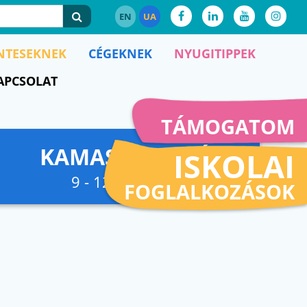
EN
UA
NTESEKNEK
CÉGEKNEK
NYUGITIPPEK
APCSOLAT
TÁMOGATOM
KAMASZFESZKÓ
ISKOLAI
9 - 12. osztályig
FOGLALKOZÁSOK