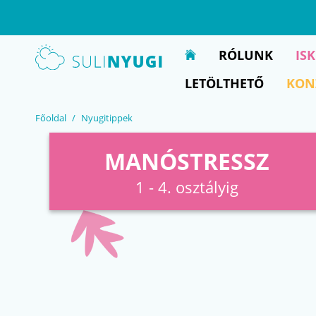
EN
UA
RÓLUNK
IS
LETÖLTHETŐ
KON
Főoldal
Nyugitippek
MANÓSTRESSZ
1 - 4. osztályig