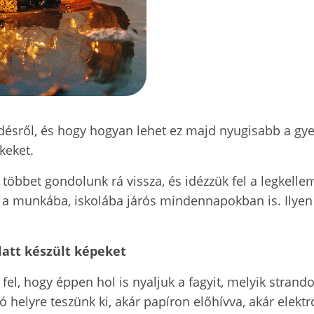
ődésről, és hogy hogyan lehet ez majd nyugisabb a gy
keket.
 többet gondolunk rá vissza, és idézzük fel a legkel
k a munkába, iskolába járós mindennapokban is. Ilyen
latt készült képeket
fel, hogy éppen hol is nyaljuk a fagyit, melyik strandon
ó helyre teszünk ki, akár papíron előhívva, akár elekt