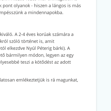
k pont olyanok - hiszen a lángos is más
 csempésszünk a mindennapokba.
 kiváló. A 2-4 éves korúak számára a
ról szóló történet is, amit
l elkezdve Nyúl Péterig bárki). A
hető bármilyen módon, legyen az egy
yesebbé teszi a kötődést az adott
datosan emlékeztetjük is rá magunkat,