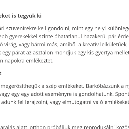
eket is tegyük ki
ári szuvenírekre kell gondolni, mint egy helyi külön
ebb gyerekekkel szinte óhatatlanul hazakerül pár érde
ő virág, vagy bármi más, amiből a kreatív lelkületűek, 
egy párat az asztalon mondjuk egy kis gyertya mellet
len napokra emlékeztet.
et
l megerősíthetjük a szép emlékeket. Barkóbázzunk a n
ra, vagy egy egy adott eseményre is gondolhatunk. Sp
 adunk fel lerajzolni, vagy elmutogatni való emlékeke
nyaralás alatt, otthon próbáljuk meg reprodukálni kö