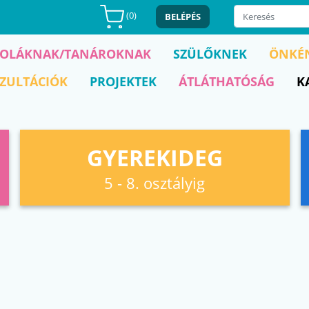
(
0
)
BELÉPÉS
KOLÁKNAK/TANÁROKNAK
SZÜLŐKNEK
ÖNKÉ
ZULTÁCIÓK
PROJEKTEK
ÁTLÁTHATÓSÁG
K
GYEREKIDEG
5 - 8. osztályig