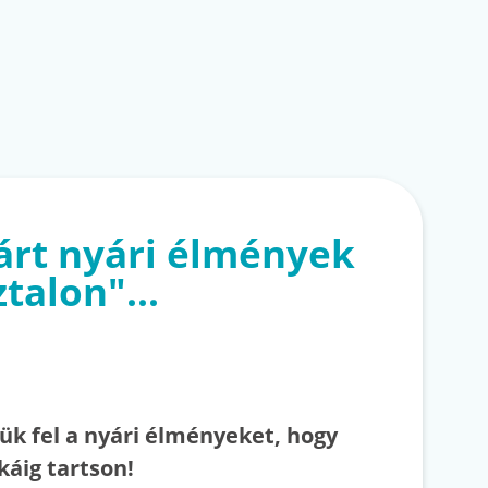
árt nyári élmények
talon"...
zük fel a nyári élményeket, hogy
káig tartson!