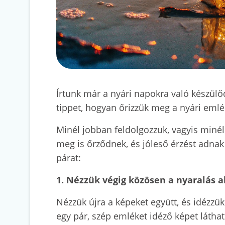
Írtunk már a nyári napokra való készül
tippet, hogyan őrizzük meg a nyári emlé
Minél jobban feldolgozzuk, vagyis minél
meg is őrződnek, és jóleső érzést adna
párat:
1. Nézzük végig közösen a nyaralás a
Nézzük újra a képeket együtt, és idézzük 
egy pár, szép emléket idéző képet láthat