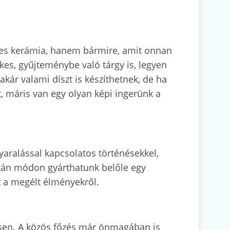
leges kerámia, hanem bármire, amit onnan
kes, gyűjteménybe való tárgy is, legyen
akár valami díszt is készíthetnek, de ha
, máris van egy olyan képi ingerünk a
yaralással kapcsolatos történésekkel,
ontán módon gyárthatunk belőle egy
t a megélt élményekről.
zösen. A közös főzés már önmagában is