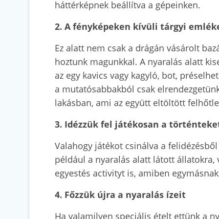
háttérképnek beállítva a gépeinken.
2. A fényképeken kívüli tárgyi emlék
Ez alatt nem csak a drágán vásárolt baz
hoztunk magunkkal. A nyaralás alatt kis
az egy kavics vagy kagyló, bot, préselhet
a mutatósabbakból csak elrendezgetünk 
lakásban, ami az együtt eltöltött felhőt
3. Idézzük fel játékosan a történtek
Valahogy játékot csinálva a felidézésbő
például a nyaralás alatt látott állatok
egyestés activityt is, amiben egymásnak
4. Főzzük újra a nyaralás ízeit
Ha valamilyen speciális ételt ettünk a 