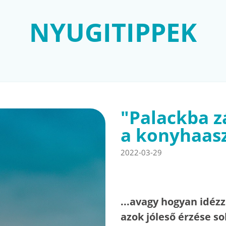
NYUGITIPPEK
"Palackba z
a konyhaasz
2022-03-29
...avagy hogyan idéz
azok jóleső érzése so