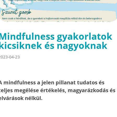
Mindfulness gyakorlatok
kicsiknek és nagyoknak
2023-04-23
A mindfulness a jelen pillanat tudatos és
teljes megélése értékelés, magyarázkodás és
elvárások nélkül.