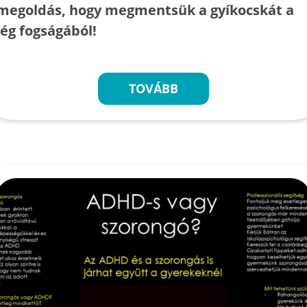
megoldás, hogy megmentsük a gyíkocskát a
jég fogságából!
TOVÁBB