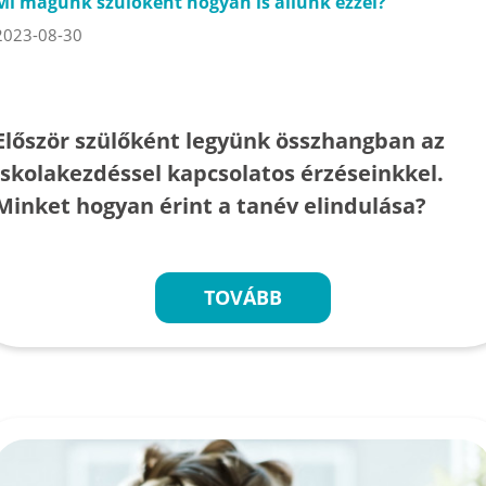
Mi magunk szülőként hogyan is állunk ezzel?
2023-08-30
Először szülőként legyünk összhangban az
iskolakezdéssel kapcsolatos érzéseinkkel.
Minket hogyan érint a tanév elindulása?
TOVÁBB