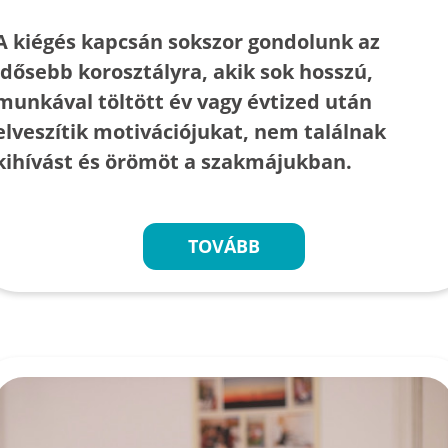
A kiégés kapcsán sokszor gondolunk az
idősebb korosztályra, akik sok hosszú,
munkával töltött év vagy évtized után
elveszítik motivációjukat, nem találnak
kihívást és örömöt a szakmájukban.
TOVÁBB