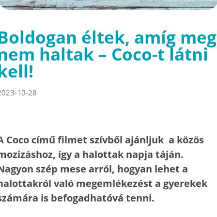
Boldogan éltek, amíg meg
nem haltak – Coco-t látni
kell!
2023-10-28
A Coco című filmet szívből ajánljuk a közös
mozizáshoz, így a halottak napja táján.
Nagyon szép mese arról, hogyan lehet a
halottakról való megemlékezést a gyerekek
számára is befogadhatóvá tenni.