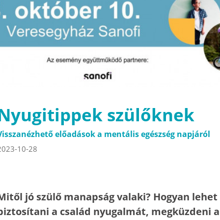
Nyugitippek szülőknek
Visszanézhető előadások a mentális egészség napjáról
2023-10-28
Mitől jó szülő manapság valaki? Hogyan lehet
biztosítani a család nyugalmát, megküzdeni a