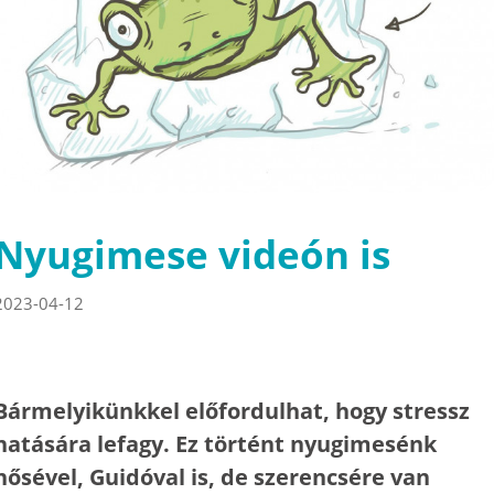
Nyugimese videón is
2023-04-12
Bármelyikünkkel előfordulhat, hogy stressz
hatására lefagy. Ez történt nyugimesénk
hősével, Guidóval is, de szerencsére van