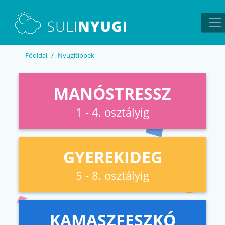
EN
UA
Főoldal
Nyugitippek
MANÓSTRESSZ
1 - 4. osztályig
GYEREKIDEG
5 - 8. osztályig
KAMASZFESZKÓ