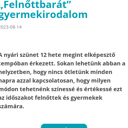
„Felnőttbarát”
gyermekirodalom
2023-08-14
A nyári szünet 12 hete megint elképesztő
tempóban érkezett. Sokan lehetünk abban a
helyzetben, hogy nincs ötletünk minden
napra azzal kapcsolatosan, hogy milyen
módon tehetnénk színessé és értékessé ezt
az időszakot felnőttek és gyermekek
számára.