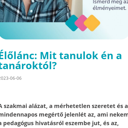
Élőlánc: Mit tanulok én a
tanároktól?
2023-06-06
A szakmai alázat, a mérhetetlen szeretet és a
mindennapos megértő jelenlét az, ami neke
a pedagógus hivatásról eszembe jut, és az,