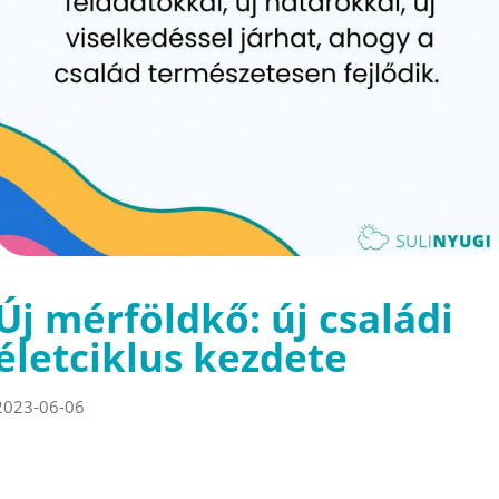
Új mérföldkő: új családi
életciklus kezdete
2023-06-06