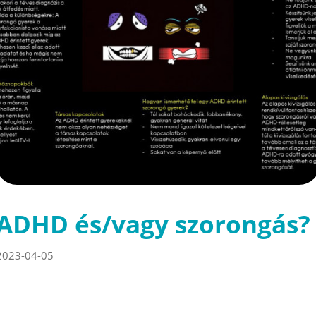
ADHD és/vagy szorongás?
2023-04-05