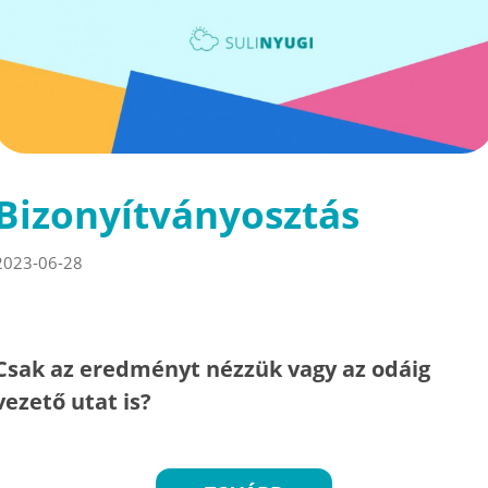
Bizonyítványosztás
2023-06-28
Csak az eredményt nézzük vagy az odáig
vezető utat is?