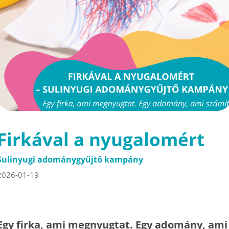
Firkával a nyugalomért
Sulinyugi adománygyűjtő kampány
2026-01-19
Egy firka, ami megnyugtat. Egy adomány, ami