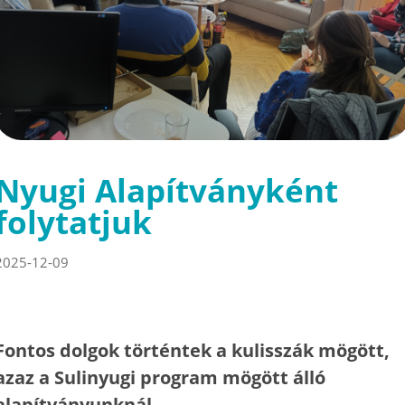
Nyugi Alapítványként
folytatjuk
2025-12-09
Fontos dolgok történtek a kulisszák mögött,
azaz a Sulinyugi program mögött álló
alapítványunknál.