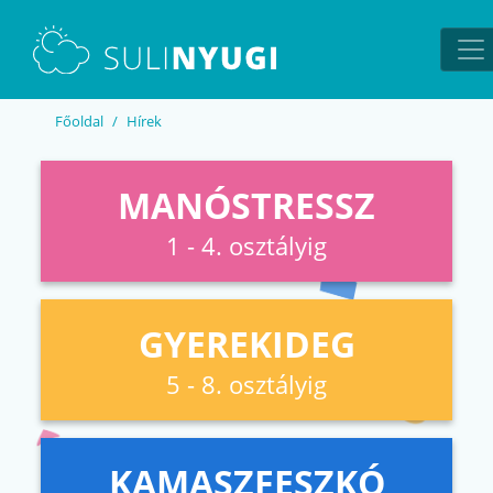
EN
UA
Főoldal
Hírek
MANÓSTRESSZ
1 - 4. osztályig
GYEREKIDEG
5 - 8. osztályig
KAMASZFESZKÓ