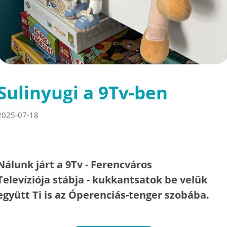
Sulinyugi a 9Tv-ben
2025-07-18
Nálunk járt a 9Tv - Ferencváros
Televíziója stábja - kukkantsatok be velük
együtt Ti is az Óperenciás-tenger szobába.