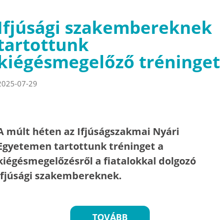
Ifjúsági szakembereknek
tartottunk
kiégésmegelőző tréninget
2025-07-29
A múlt héten az Ifjúságszakmai Nyári
Egyetemen tartottunk tréninget a
kiégésmegelőzésről a fiatalokkal dolgozó
ifjúsági szakembereknek.
TOVÁBB