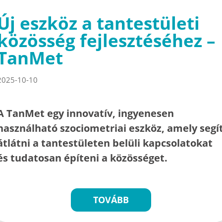
Új eszköz a tantestületi
közösség fejlesztéséhez –
TanMet
2025-10-10
A TanMet egy innovatív, ingyenesen
használható szociometriai eszköz, amely segí
átlátni a tantestületen belüli kapcsolatokat
és tudatosan építeni a közösséget.
TOVÁBB