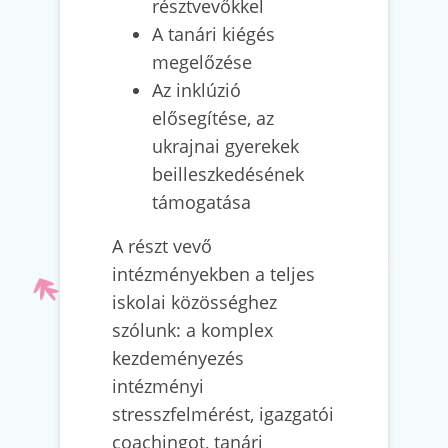
résztvevőkkel
A tanári kiégés
megelőzése
Az inklúzió
elősegítése, az
ukrajnai gyerekek
beilleszkedésének
támogatása
A részt vevő
intézményekben a teljes
iskolai közösséghez
szólunk: a komplex
kezdeményezés
intézményi
stresszfelmérést, igazgatói
coachingot, tanári