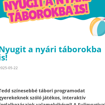
Nyugit a nyári táborokba
is!
2025-05-22
Tedd színesebbé tábori programodat
gyerekeknek szóló játékos, interaktív
foglalkozásaink valamelyikével! A Sulinyugiva