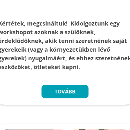
Kértétek, megcsináltuk! Kidolgoztunk egy
workshopot azoknak a szülőknek,
érdeklődőknek, akik tenni szeretnének saját
gyerekeik (vagy a környezetükben lévő
gyerekek) nyugalmáért, és ehhez szeretnéne
eszközöket, ötleteket kapni.
TOVÁBB