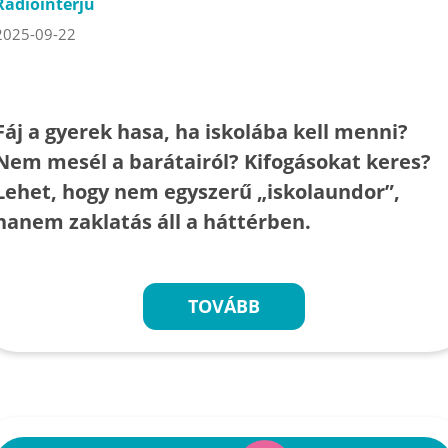
Rádióinterjú
2025-09-22
Fáj a gyerek hasa, ha iskolába kell menni?
Nem mesél a barátairól? Kifogásokat keres?
Lehet, hogy nem egyszerű „iskolaundor”,
hanem zaklatás áll a háttérben.
TOVÁBB