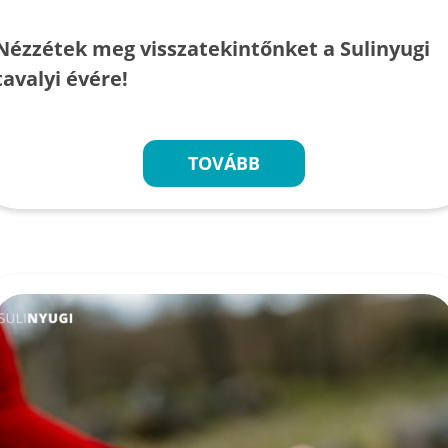
Nézzétek meg visszatekintőnket a Sulinyugi
tavalyi évére!
TOVÁBB