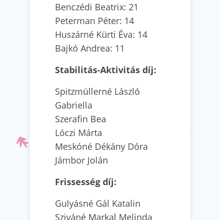
Benczédi Beatrix: 21
Peterman Péter: 14
Huszárné Kürti Éva: 14
Bajkó Andrea: 11
Stabilitás-Aktivitás díj:
Spitzmüllerné László
Gabriella
Szerafin Bea
Lóczi Márta
Meskóné Dékány Dóra
Jámbor Jolán
Frissesség díj:
Gulyásné Gál Katalin
Sziváné Markal Melinda