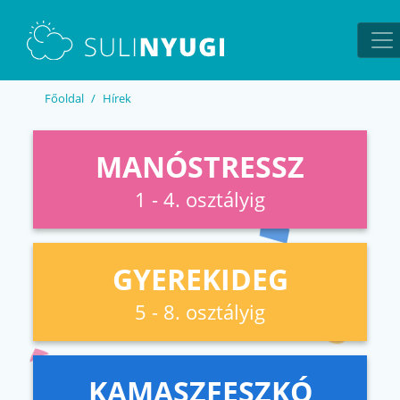
EN
UA
Főoldal
Hírek
MANÓSTRESSZ
1 - 4. osztályig
GYEREKIDEG
5 - 8. osztályig
KAMASZFESZKÓ