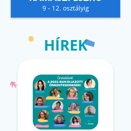
9 - 12. osztályig
HÍREK