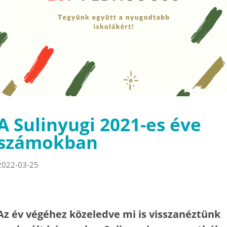
A Sulinyugi 2021-es éve
számokban
2022-03-25
Az év végéhez közeledve mi is visszanéztünk