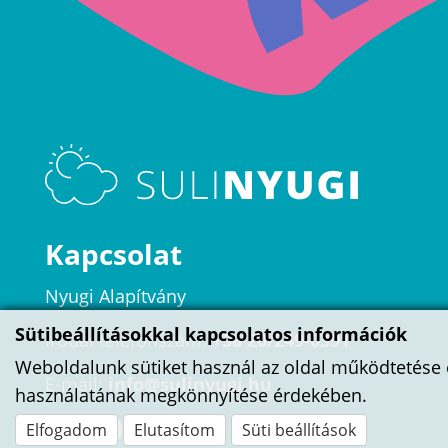
Kapcsolat
Nyugi Alapítvány
Sütibeállításokkal kapcsolatos információk
Irodai telefonszám:
+36 20/249-0391
Weboldalunk sütiket használ az oldal működtetése 
E-mail:
info@sulinyugi.hu
használatának megkönnyítése érdekében.
Elfogadom
Elutasítom
Süti beállítások