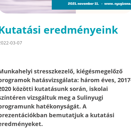
Kutatási eredményeink
2022-03-07
Munkahelyi stresszkezelő, kiégésmegelőző
programok hatásvizsgálata: három éves, 2017
2020 közötti kutatásunk során, iskolai
színtéren vizsgáltuk meg a Sulinyugi
programunk hatékonyságát. A
prezentációkban bemutatjuk a kutatási
eredményeket.