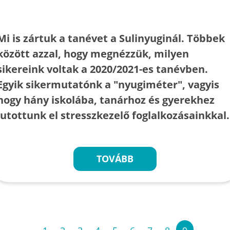
Mi is zártuk a tanévet a Sulinyuginál. Többek
között azzal, hogy megnézzük, milyen
sikereink voltak a 2020/2021-es tanévben.
Egyik sikermutatónk a "nyugiméter", vagyis
hogy hány iskolába, tanárhoz és gyerekhez
jutottunk el stresszkezelő foglalkozásainkkal
TOVÁBB