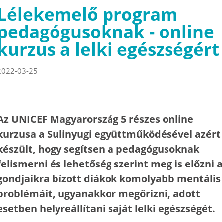
Lélekemelő program
pedagógusoknak - online
kurzus a lelki egészségért
2022-03-25
Az UNICEF Magyarország 5 részes online
kurzusa a Sulinyugi együttműködésével azért
készült, hogy segítsen a pedagógusoknak
felismerni és lehetőség szerint meg is előzni 
gondjaikra bízott diákok komolyabb mentális
problémáit, ugyanakkor megőrizni, adott
esetben helyreállítani saját lelki egészségét.