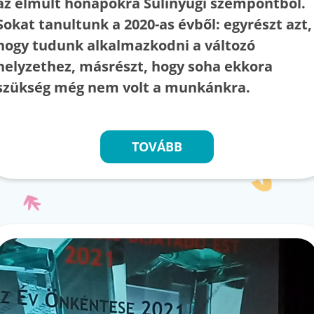
az elmúlt hónapokra Sulinyugi szempontból.
Sokat tanultunk a 2020-as évből: egyrészt azt,
hogy tudunk alkalmazkodni a változó
helyzethez, másrészt, hogy soha ekkora
szükség még nem volt a munkánkra.
TOVÁBB