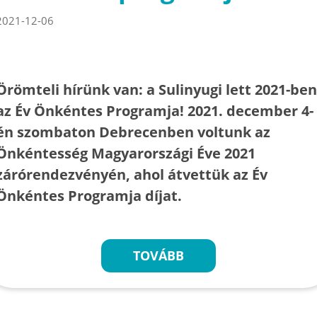
2021-12-06
Örömteli hírünk van: a Sulinyugi lett 2021-ben
az Év Önkéntes Programja! 2021. december 4-
én szombaton Debrecenben voltunk az
Önkéntesség Magyarországi Éve 2021
zárórendezvényén, ahol átvettük az Év
Önkéntes Programja díjat.
TOVÁBB