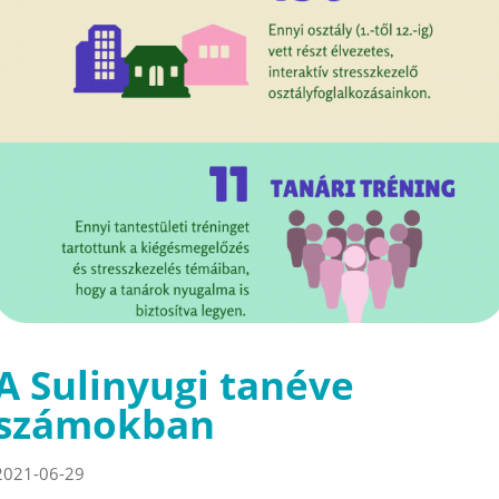
A Sulinyugi tanéve
számokban
2021-06-29