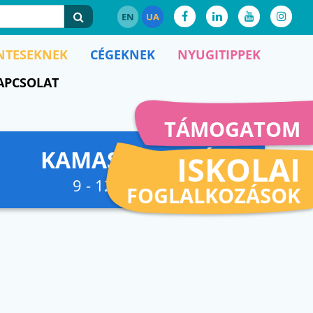
EN
UA
NTESEKNEK
CÉGEKNEK
NYUGITIPPEK
APCSOLAT
TÁMOGATOM
KAMASZFESZKÓ
ISKOLAI
9 - 12. osztályig
FOGLALKOZÁSOK