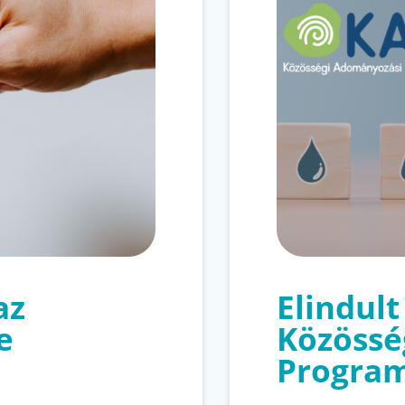
az
Elindul
e
Közössé
Program