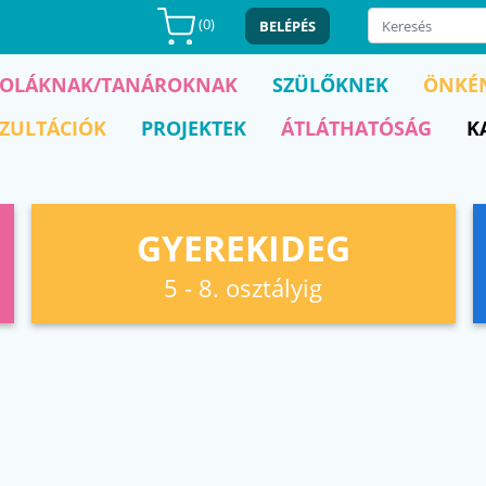
(
0
)
BELÉPÉS
KOLÁKNAK/TANÁROKNAK
SZÜLŐKNEK
ÖNKÉ
ZULTÁCIÓK
PROJEKTEK
ÁTLÁTHATÓSÁG
K
GYEREKIDEG
5 - 8. osztályig