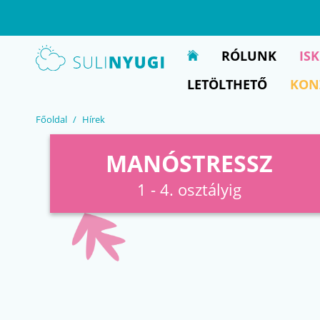
EN
UA
RÓLUNK
IS
LETÖLTHETŐ
KON
Főoldal
Hírek
MANÓSTRESSZ
1 - 4. osztályig