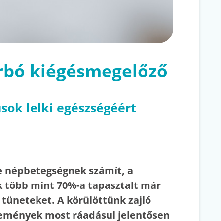
rbó kiégésmegelőző
sok lelki egészségéért
te népbetegségnek számít, a
 több mint 70%-a tapasztalt már
 tüneteket. A körülöttünk zajló
emények most ráadásul jelentősen