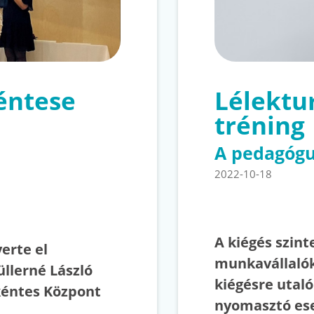
éntese
Lélektu
tréning
A pedagógu
2022-10-18
A kiégés szin
erte el
munkavállalók
llerné László
kiégésre utaló
kéntes Központ
nyomasztó es