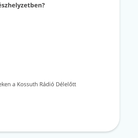
észhelyzetben?
eken a Kossuth Rádió Délelőtt