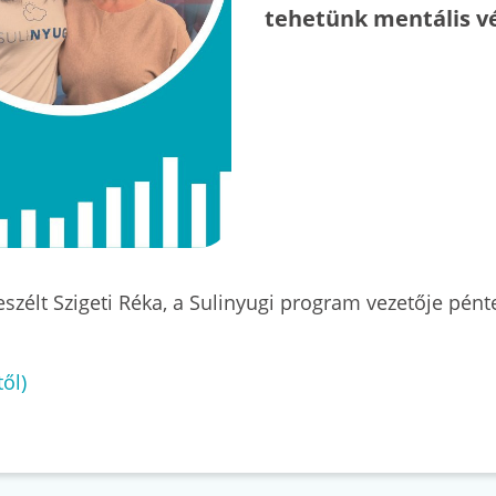
tehetünk mentális v
szélt Szigeti Réka, a Sulinyugi program vezetője pént
ől)