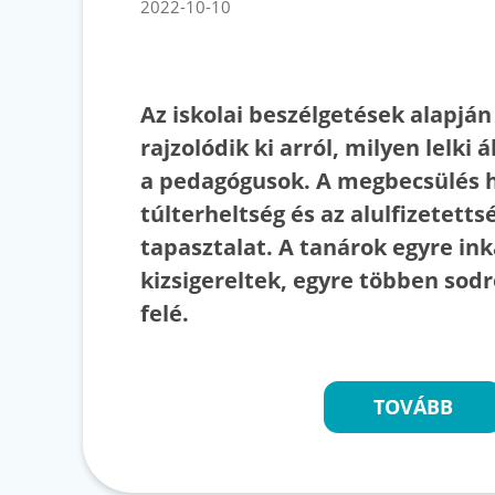
2022-10-10
Az iskolai beszélgetések alapján
rajzolódik ki arról, milyen lelki
a pedagógusok. A megbecsülés h
túlterheltség és az alulfizetetts
tapasztalat. A tanárok egyre in
kizsigereltek, egyre többen sod
felé.
TOVÁBB