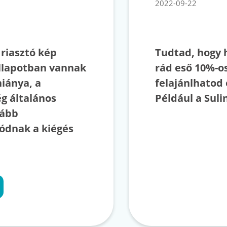
2022-09-22
 riasztó kép
Tudtad, hogy 
 állapotban vannak
rád eső 10%-o
iánya, a
felajánlhatod
ég általános
Például a Suli
kább
ródnak a kiégés