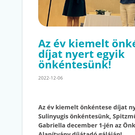
Az év kiemelt önk
díjat nyert egyik
önkéntesünk!
2022-12-06
Az év kiemelt önkéntese díjat ny
Sulinyugis önkéntesünk, Spitzmü
Gabriella december 1-jén az Ön
Alapítvány díjátadó gáláján!