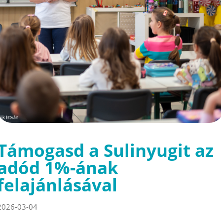
Támogasd a Sulinyugit az
adód 1%-ának
felajánlásával
2026-03-04