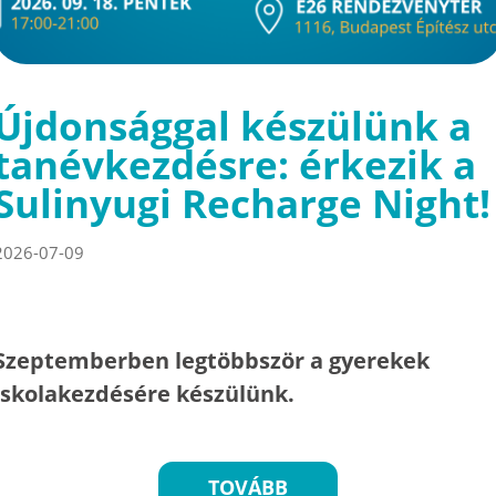
Újdonsággal készülünk a
tanévkezdésre: érkezik a
Sulinyugi Recharge Night!
2026-07-09
Szeptemberben legtöbbször a gyerekek
iskolakezdésére készülünk.
TOVÁBB