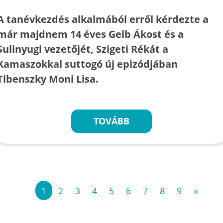
A tanévkezdés alkalmából erről kérdezte a
már majdnem 14 éves Gelb Ákost és a
Sulinyugi vezetőjét, Szigeti Rékát a
Kamaszokkal suttogó új epizódjában
Tibenszky Moni Lisa.
TOVÁBB
«
1
2
3
4
5
6
7
8
9
»