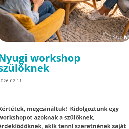
Nyugi workshop
szülőknek
2026-02-11
Kértétek, megcsináltuk! Kidolgoztunk egy
workshopot azoknak a szülőknek,
érdeklődőknek, akik tenni szeretnének saját