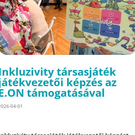
Inkluzivity társasjáték
játékvezetői képzés az
E.ON támogatásával
2026-04-01