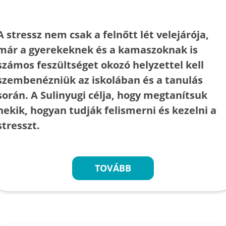
A stressz nem csak a felnőtt lét velejárója,
már a gyerekeknek és a kamaszoknak is
számos feszültséget okozó helyzettel kell
szembenézniük az iskolában és a tanulás
során. A Sulinyugi célja, hogy megtanítsuk
nekik, hogyan tudják felismerni és kezelni a
stresszt.
TOVÁBB