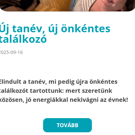
Új tanév, új önkéntes
találkozó
2025-09-16
Elindult a tanév, mi pedig újra önkéntes
találkozót tartottunk: mert szeretünk
közösen, jó energiákkal nekivágni az évnek!
TOVÁBB