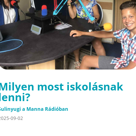
Milyen most iskolásnak
lenni?
Sulinyugi a Manna Rádióban
2025-09-02