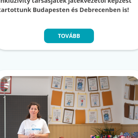
Inkluzivity társasjáték játékvezetői képzést
tartottunk Budapesten és Debrecenben is!
TOVÁBB