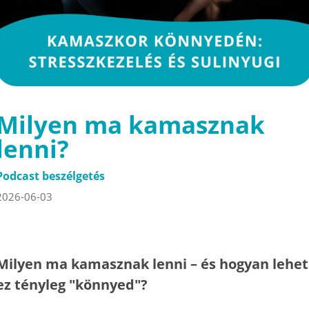
Milyen ma kamasznak
lenni?
Podcast beszélgetés
2026-06-03
Milyen ma kamasznak lenni – és hogyan lehet
ez tényleg "könnyed"?