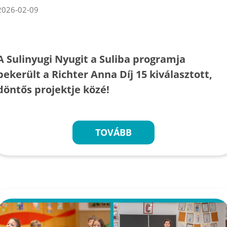
2026-02-09
A Sulinyugi Nyugit a Suliba programja
bekerült a Richter Anna Díj 15 kiválasztott,
döntős projektje közé!
TOVÁBB