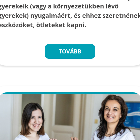
gyerekeik (vagy a környezetükben lévő
gyerekek) nyugalmáért, és ehhez szeretnéne
eszközöket, ötleteket kapni.
TOVÁBB