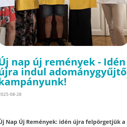
Új nap új remények - Idén
újra indul adománygyűjtő
kampányunk!
2025-08-28
Új Nap Új Remények: idén újra felpörgetjük a