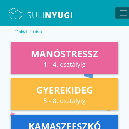
EN
UA
Főoldal
Hírek
MANÓSTRESSZ
1 - 4. osztályig
GYEREKIDEG
5 - 8. osztályig
KAMASZFESZKÓ