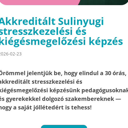
Akkreditált Sulinyugi
stresszkezelési és
kiégésmegelőzési képzés
2026-02-23
Örömmel jelentjük be, hogy elindul a 30 órás,
akkreditált stresszkezelési és
kiégésmegelőzési képzésünk pedagógusokna
és gyerekekkel dolgozó szakembereknek —
hogy a saját jóllétedért is tehess!