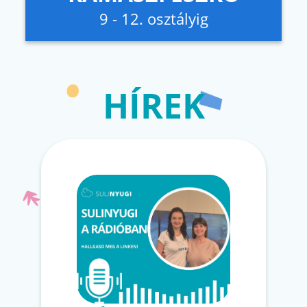
9 - 12. osztályig
HÍREK