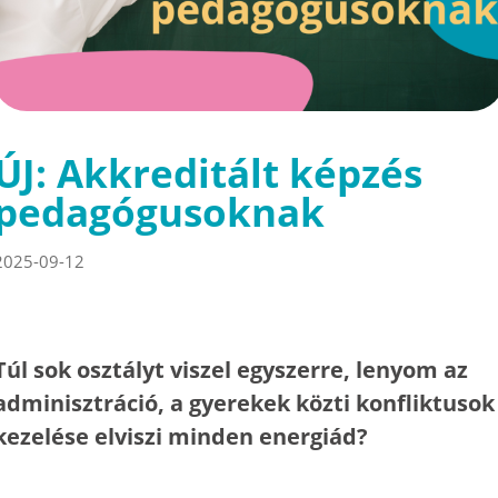
ÚJ: Akkreditált képzés
pedagógusoknak
2025-09-12
Túl sok osztályt viszel egyszerre, lenyom az
adminisztráció, a gyerekek közti konfliktusok
kezelése elviszi minden energiád?