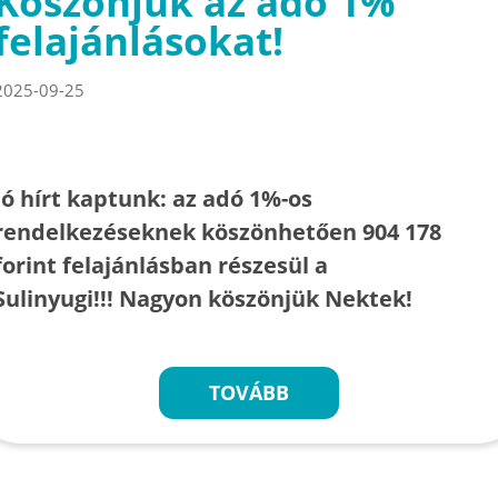
Köszönjük az adó 1%
felajánlásokat!
2025-09-25
Jó hírt kaptunk: az adó 1%-os
rendelkezéseknek köszönhetően 904 178
forint felajánlásban részesül a
Sulinyugi!!! Nagyon köszönjük Nektek!
TOVÁBB