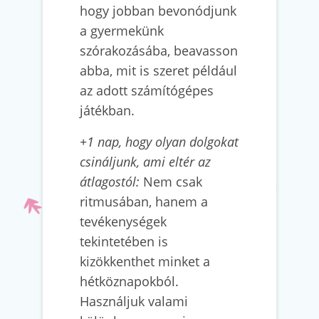
hogy jobban bevonódjunk
a gyermekünk
szórakozásába, beavasson
abba, mit is szeret például
az adott számítógépes
játékban.
+1 nap, hogy olyan dolgokat
csináljunk, ami eltér az
átlagostól:
Nem csak
ritmusában, hanem a
tevékenységek
tekintetében is
kizökkenthet minket a
hétköznapokból.
Használjuk valami