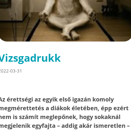
Vizsgadrukk
2022-03-31
Az érettségi az egyik első igazán komoly
megmérettetés a diákok életében, épp ezért
nem is számít meglepőnek, hogy sokaknál
megjelenik egyfajta – addig akár ismeretlen –