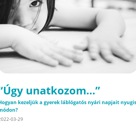
“Úgy unatkozom…”
Hogyan kezeljük a gyerek láblógatós nyári napjait nyugi
módon?
2022-03-29