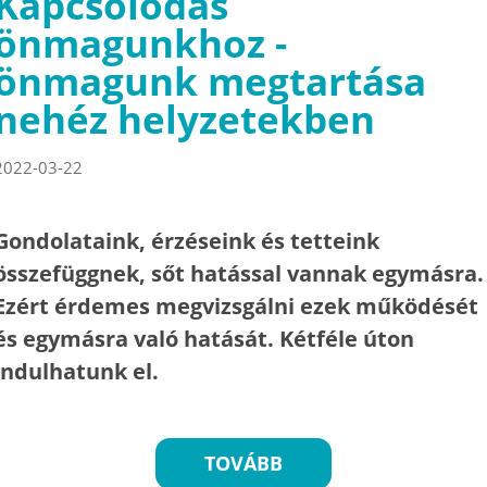
Kapcsolódás
önmagunkhoz -
önmagunk megtartása
nehéz helyzetekben
2022-03-22
Gondolataink, érzéseink és tetteink
összefüggnek, sőt hatással vannak egymásra.
Ezért érdemes megvizsgálni ezek működését
és egymásra való hatását. Kétféle úton
indulhatunk el.
TOVÁBB