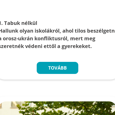
1. Tabuk nélkül
Hallunk olyan iskolákról, ahol tilos beszélgetn
a orosz-ukrán konfliktusról, mert meg
szeretnék védeni ettől a gyerekeket.
TOVÁBB