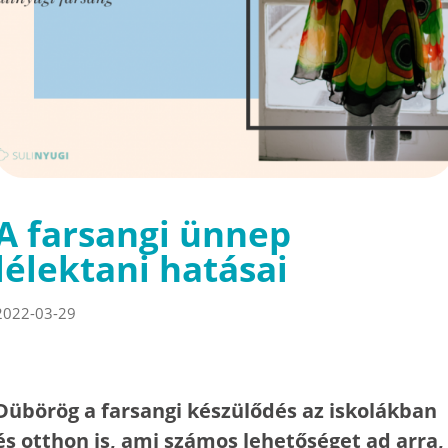
A farsangi ünnep
lélektani hatásai
2022-03-29
Dübörög a farsangi készülődés az iskolákban
és otthon is, ami számos lehetőséget ad arra,