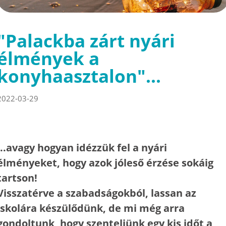
"Palackba zárt nyári
élmények a
konyhaasztalon"...
2022-03-29
...avagy hogyan idézzük fel a nyári
élményeket, hogy azok jóleső érzése sokáig
tartson!
Visszatérve a szabadságokból, lassan az
iskolára készülődünk, de mi még arra
gondoltunk, hogy szenteljünk egy kis időt a