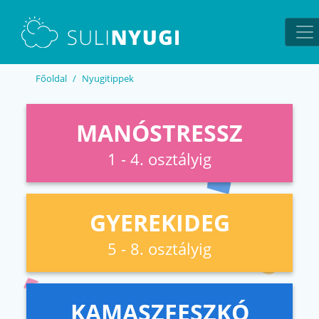
EN
UA
Főoldal
Nyugitippek
MANÓSTRESSZ
1 - 4. osztályig
GYEREKIDEG
5 - 8. osztályig
KAMASZFESZKÓ