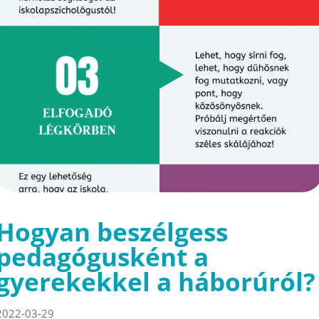
Hogyan beszélgess
pedagógusként a
gyerekekkel a háborúról?
2022-03-29