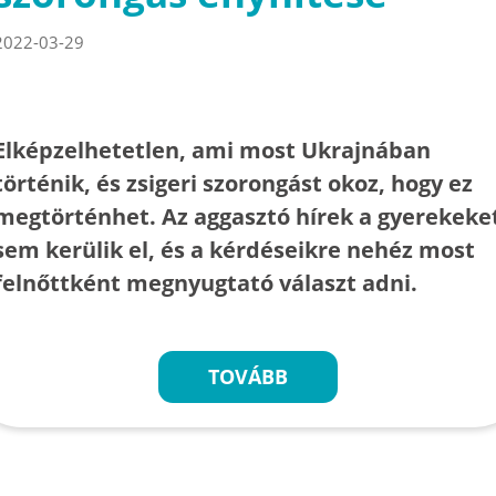
2022-03-29
Elképzelhetetlen, ami most Ukrajnában
történik, és zsigeri szorongást okoz, hogy ez
megtörténhet. Az aggasztó hírek a gyerekeke
sem kerülik el, és a kérdéseikre nehéz most
felnőttként megnyugtató választ adni.
TOVÁBB