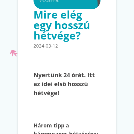
Mire elég
egy hosszú
hétvége?
2024-03-12
Nyertünk 24 órát. Itt
az idei első hosszú
hétvége!
Három tipp a
háromnapos hétvégére: