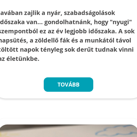
Javában zajlik a nyár, szabadságolások
időszaka van... gondolhatnánk, hogy "nyugi"
szempontból ez az év legjobb időszaka. A sok
napsütés, a zöldellő fák és a munkától távol
töltött napok tényleg sok derűt tudnak vinni
az életünkbe.
TOVÁBB