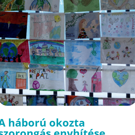
A háború okozta
szorongás enyhítése