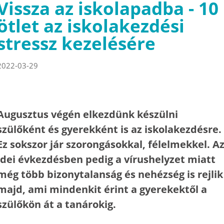
Vissza az iskolapadba - 10
ötlet az iskolakezdési
stressz kezelésére
2022-03-29
Augusztus végén elkezdünk készülni
szülőként és gyerekként is az iskolakezdésre.
Ez sokszor jár szorongásokkal, félelmekkel. A
idei évkezdésben pedig a vírushelyzet miatt
még több bizonytalanság és nehézség is rejlik
majd, ami mindenkit érint a gyerekektől a
szülőkön át a tanárokig.