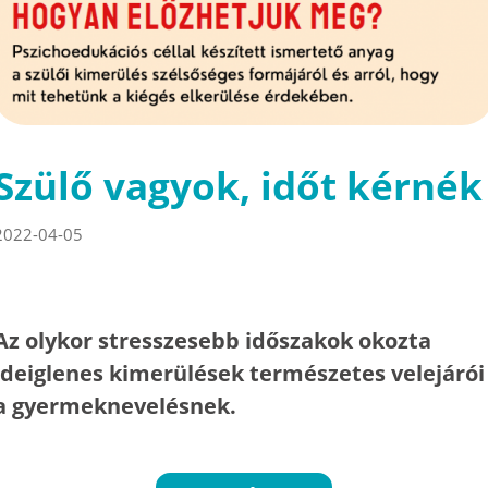
Szülő vagyok, időt kérnék
2022-04-05
Az olykor stresszesebb időszakok okozta
ideiglenes kimerülések természetes velejárói
a gyermeknevelésnek.