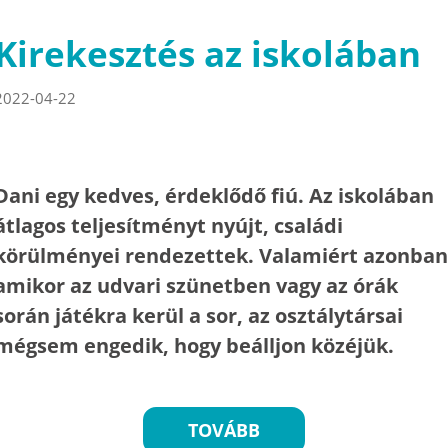
Kirekesztés az iskolában
2022-04-22
Dani egy kedves, érdeklődő fiú. Az iskolában
átlagos teljesítményt nyújt, családi
körülményei rendezettek. Valamiért azonban
amikor az udvari szünetben vagy az órák
során játékra kerül a sor, az osztálytársai
mégsem engedik, hogy beálljon közéjük.
TOVÁBB