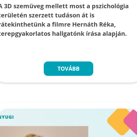
A 3D szemüveg mellett most a pszichológia
területén szerzett tudáson át is
rátekinthetünk a filmre Hernáth Réka,
terepgyakorlatos hallgatónk írása alapján.
TOVÁBB