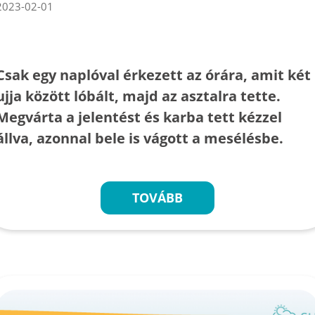
2023-02-01
Csak egy naplóval érkezett az órára, amit két
ujja között lóbált, majd az asztalra tette.
Megvárta a jelentést és karba tett kézzel
állva, azonnal bele is vágott a mesélésbe.
TOVÁBB