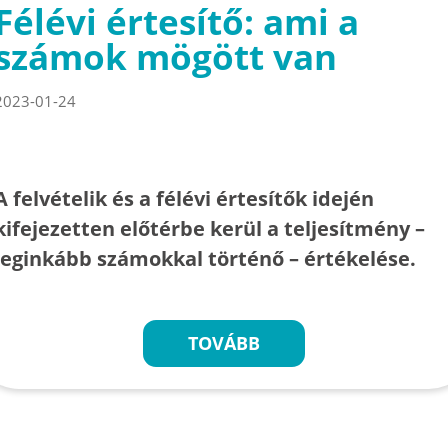
Félévi értesítő: ami a
számok mögött van
2023-01-24
A felvételik és a félévi értesítők idején
kifejezetten előtérbe kerül a teljesítmény –
leginkább számokkal történő – értékelése.
TOVÁBB