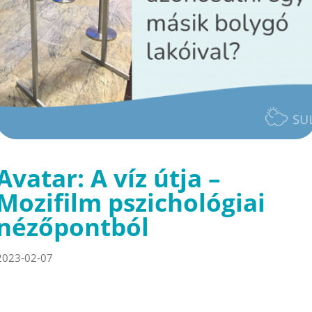
Avatar: A víz útja –
Mozifilm pszichológiai
nézőpontból
2023-02-07