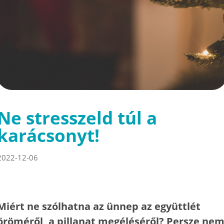
Ne stresszeld túl a
karácsonyt!
2022-12-06
Miért ne szólhatna az ünnep az együttlét
öröméről, a pillanat megéléséről? Persze ne