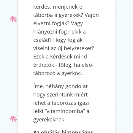
kérdés: menjenek-e
táborba a gyerekek? Vajon
élvezni fogják? Vagy
hiányozni fog nekik a
család? Hogy fogják
viselni az új helyzeteket?
Ezek a kérdések mind
érthetők - főleg, ha első-
táborozó a gyerkőc.
Íme, néhány gondolat,
hogy szerintünk miért
lehet a táborozás igazi
lelki “vitaminbomba” a
gyerekeknek.
Az elválás biztonságos,