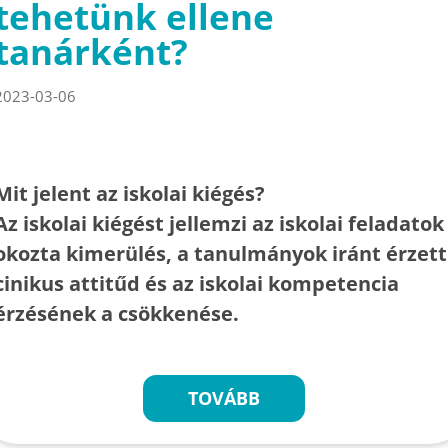
tehetünk ellene
tanárként?
2023-03-06
Mit jelent az iskolai kiégés?
Az iskolai kiégést jellemzi az iskolai feladatok
okozta kimerülés, a tanulmányok iránt érzett
cinikus attitűd és az iskolai kompetencia
érzésének a csökkenése.
TOVÁBB