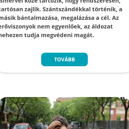
ismérvei közé tartozik, hogy rendszeresen,
tartósan zajlik. Szántszándékkal történik, a
másik bántalmazása, megalázása a cél. Az
erőviszonyok nem egyenlőek, az áldozat
nehezen tudja megvédeni magát.
TOVÁBB