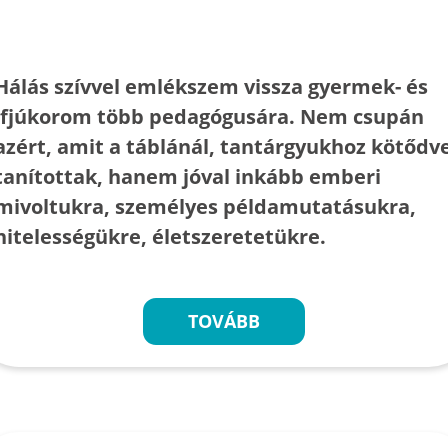
Hálás szívvel emlékszem vissza gyermek- és
ifjúkorom több pedagógusára. Nem csupán
azért, amit a táblánál, tantárgyukhoz kötődv
tanítottak, hanem jóval inkább emberi
mivoltukra, személyes példamutatásukra,
hitelességükre, életszeretetükre.
TOVÁBB