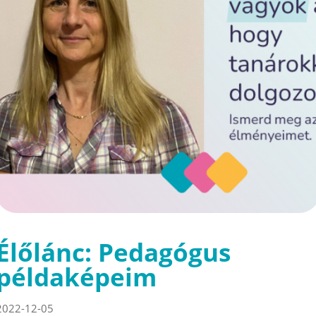
Élőlánc: Pedagógus
példaképeim
2022-12-05