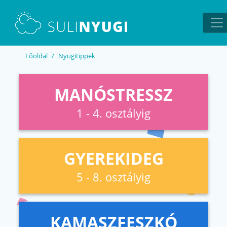
EN
UA
Főoldal
Nyugitippek
MANÓSTRESSZ
1 - 4. osztályig
GYEREKIDEG
5 - 8. osztályig
KAMASZFESZKÓ