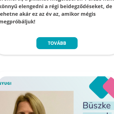
könnyű elengedni a régi beidegződéseket, de
lehetne akár ez az év az, amikor mégis
megpróbáljuk!
TOVÁBB