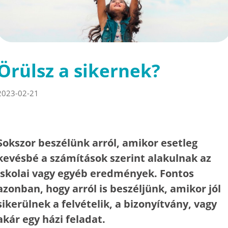
Örülsz a sikernek?
2023-02-21
Sokszor beszélünk arról, amikor esetleg
kevésbé a számítások szerint alakulnak az
iskolai vagy egyéb eredmények. Fontos
azonban, hogy arról is beszéljünk, amikor jól
sikerülnek a felvételik, a bizonyítvány, vagy
akár egy házi feladat.