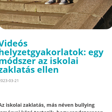
Videós
helyzetgyakorlatok: egy
módszer az iskolai
zaklatás ellen
2023-03-21
Az iskolai zaklatás, más néven bullying