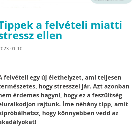
Tippek a felvételi miatti
stressz ellen
2023-01-10
A felvételi egy új élethelyzet, ami teljesen
természetes, hogy stresszel jár. Azt azonban
nem érdemes hagyni, hogy ez a feszültség
eluralkodjon rajtunk. Íme néhány tipp, amit
kipróbálhatsz, hogy könnyebben vedd az
akadályokat!