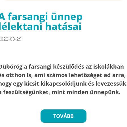
A farsangi ünnep
lélektani hatásai
2022-03-29
Dübörög a farsangi készülődés az iskolákban
és otthon is, ami számos lehetőséget ad arra,
hogy egy kicsit kikapcsolódjunk és levezessük
a feszültségünket, mint minden ünnepünk.
TOVÁBB