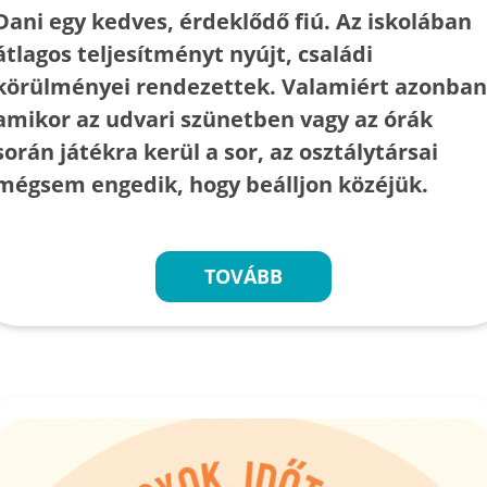
Dani egy kedves, érdeklődő fiú. Az iskolában
átlagos teljesítményt nyújt, családi
körülményei rendezettek. Valamiért azonban
amikor az udvari szünetben vagy az órák
során játékra kerül a sor, az osztálytársai
mégsem engedik, hogy beálljon közéjük.
TOVÁBB