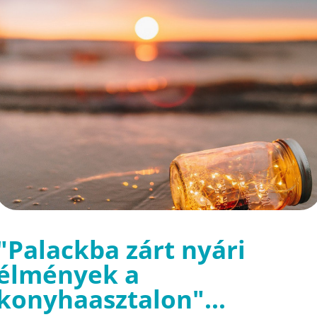
"Palackba zárt nyári
élmények a
konyhaasztalon"...