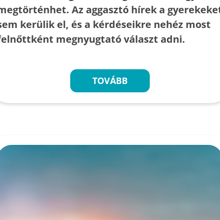
megtörténhet. Az aggasztó hírek a gyerekeke
sem kerülik el, és a kérdéseikre nehéz most
felnőttként megnyugtató választ adni.
TOVÁBB