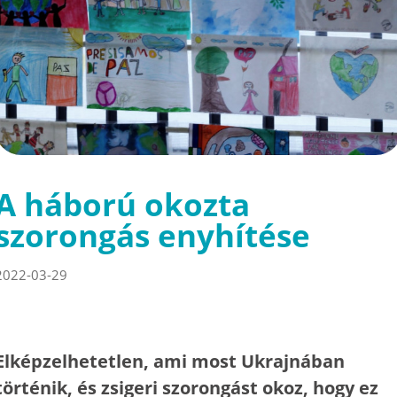
A háború okozta
szorongás enyhítése
2022-03-29
Elképzelhetetlen, ami most Ukrajnában
történik, és zsigeri szorongást okoz, hogy ez