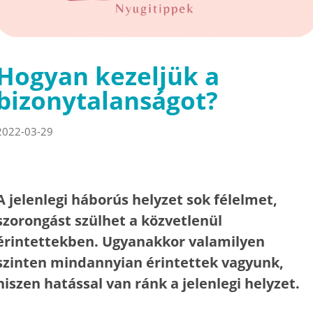
Hogyan kezeljük a
bizonytalanságot?
2022-03-29
A jelenlegi háborús helyzet sok félelmet,
szorongást szülhet a közvetlenül
érintettekben. Ugyanakkor valamilyen
szinten mindannyian érintettek vagyunk,
hiszen hatással van ránk a jelenlegi helyzet.