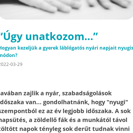
“Úgy unatkozom…”
Hogyan kezeljük a gyerek láblógatós nyári napjait nyugi
módon?
2022-03-29
Javában zajlik a nyár, szabadságolások
időszaka van... gondolhatnánk, hogy "nyugi"
szempontból ez az év legjobb időszaka. A sok
napsütés, a zöldellő fák és a munkától távol
töltött napok tényleg sok derűt tudnak vinni