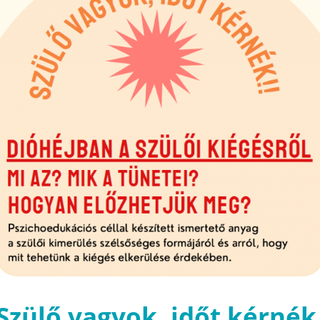
Szülő vagyok, időt kérnék