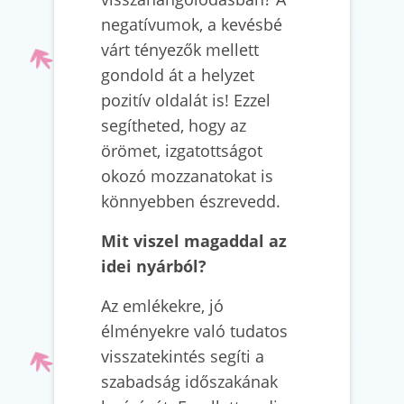
negatívumok, a kevésbé
várt tényezők mellett
gondold át a helyzet
pozitív oldalát is! Ezzel
segítheted, hogy az
örömet, izgatottságot
okozó mozzanatokat is
könnyebben észrevedd.
Mit viszel magaddal az
idei nyárból?
Az emlékekre, jó
élményekre való tudatos
visszatekintés segíti a
szabadság időszakának