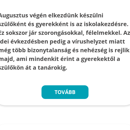
Augusztus végén elkezdünk készülni
szülőként és gyerekként is az iskolakezdésre.
Ez sokszor jár szorongásokkal, félelmekkel. A
idei évkezdésben pedig a vírushelyzet miatt
még több bizonytalanság és nehézség is rejlik
majd, ami mindenkit érint a gyerekektől a
szülőkön át a tanárokig.
TOVÁBB