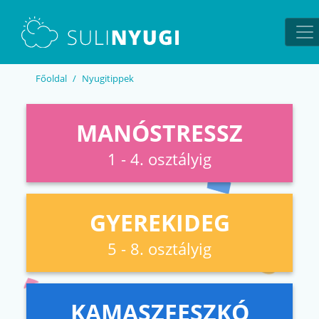
EN
UA
Főoldal
Nyugitippek
MANÓSTRESSZ
1 - 4. osztályig
GYEREKIDEG
5 - 8. osztályig
KAMASZFESZKÓ