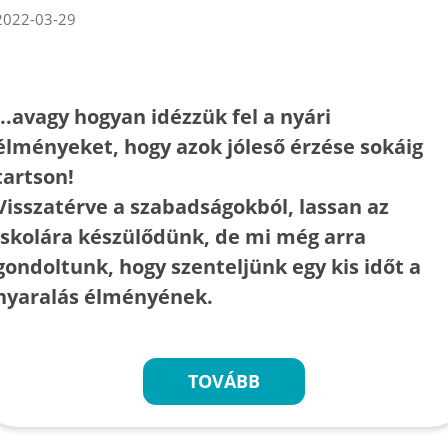
2022-03-29
...avagy hogyan idézzük fel a nyári
élményeket, hogy azok jóleső érzése sokáig
tartson!
Visszatérve a szabadságokból, lassan az
iskolára készülődünk, de mi még arra
gondoltunk, hogy szenteljünk egy kis időt a
nyaralás élményének.
TOVÁBB