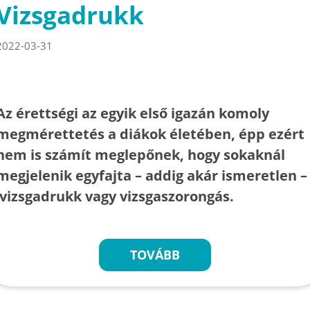
Vizsgadrukk
2022-03-31
Az érettségi az egyik első igazán komoly
megmérettetés a diákok életében, épp ezért
nem is számít meglepőnek, hogy sokaknál
megjelenik egyfajta – addig akár ismeretlen –
vizsgadrukk vagy vizsgaszorongás.
TOVÁBB