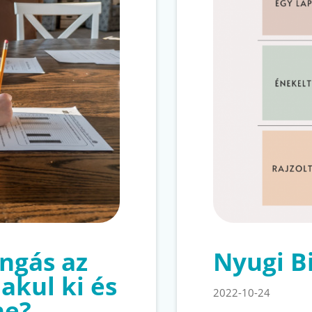
ngás az
Nyugi B
akul ki és
2022-10-24
ne?