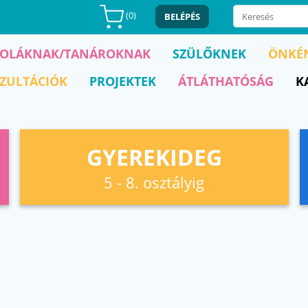
(
0
)
BELÉPÉS
KOLÁKNAK/TANÁROKNAK
SZÜLŐKNEK
ÖNKÉ
ZULTÁCIÓK
PROJEKTEK
ÁTLÁTHATÓSÁG
K
GYEREKIDEG
5 - 8. osztályig