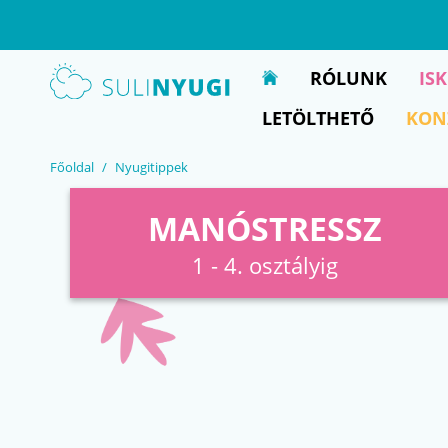
EN
UA
RÓLUNK
IS
LETÖLTHETŐ
KON
Főoldal
Nyugitippek
MANÓSTRESSZ
1 - 4. osztályig