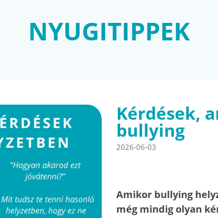
NYUGITIPPEK
Kérdések, a
bullying
2026-06-03
Amikor bullying hely
még mindig olyan ké