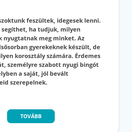
zoktunk feszültek, idegesek lenni.
 segíthet, ha tudjuk, milyen
k nyugtatnak meg minket. Az
elsősorban gyerekeknek készült, de
ilyen korosztály számára. Érdemes
át, személyre szabott nyugi bingót
lyben a saját, jól bevált
id szerepelnek.
TOVÁBB