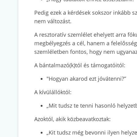
Pedig ezek a kérdések sokszor inkább 
nem változást.
A resztoratív szemlélet ehelyett arra fó
megbélyegzés a cél, hanem a felelősségvá
szemléletben fontos, hogy nem ugyanaz
A bántalmazó(k)tól és támogatóitól:
"Hogyan akarod ezt jóvátenni?”
A kívülállóktól:
„Mit tudsz te tenni hasonló helyze
Azoktól, akik közbeavatkoztak:
„Kit tudsz még bevonni ilyen hely