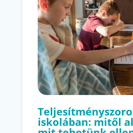
Teljesítményszoro
iskolában: mitől al
mit tehetünk elle