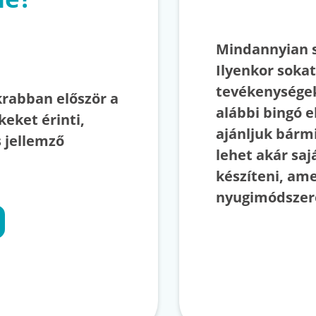
Mindannyian s
Ilyenkor sokat
tevékenysége
krabban először a
alábbi bingó 
keket érinti,
ajánljuk bárm
 jellemző
lehet akár saj
készíteni, ame
nyugimódszere