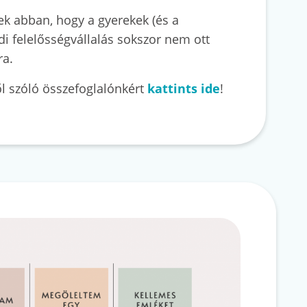
k abban, hogy a gyerekek (és a
di felelősségvállalás sokszor nem ott
ra.
ől szóló összefoglalónkért
kattints ide
!