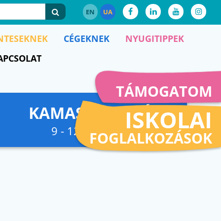
EN
UA
NTESEKNEK
CÉGEKNEK
NYUGITIPPEK
APCSOLAT
TÁMOGATOM
KAMASZFESZKÓ
ISKOLAI
9 - 12. osztályig
FOGLALKOZÁSOK