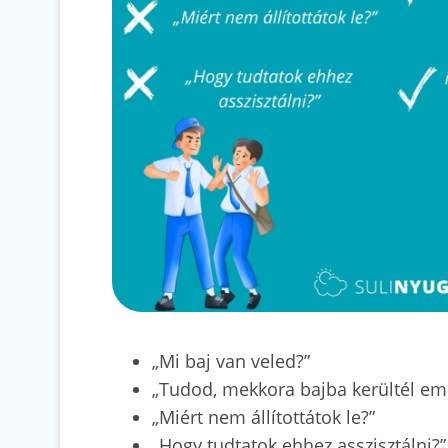
„Mi baj van veled?”
„Tudod, mekkora bajba kerültél emi
„Miért nem állítottátok le?”
„Hogy tudtatok ehhez asszisztálni?”