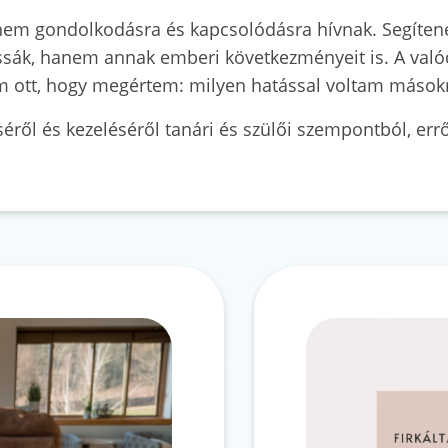
nem gondolkodásra és kapcsolódásra hívnak. Segítene
lássák, hanem annak emberi következményeit is. A való
m ott, hogy megértem: milyen hatással voltam mások
éről és kezeléséről tanári és szülői szempontból, err