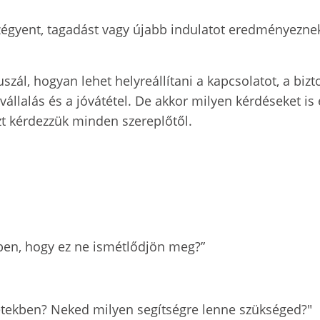
szégyent, tagadást vagy újabb indulatot eredményezn
kuszál, hogyan lehet helyreállítani a kapcsolatot, a bi
llalás és a jóvátétel. De akkor milyen kérdéseket is 
t kérdezzük minden szereplőtől.
tben, hogy ez ne ismétlődjön meg?”
zetekben? Neked milyen segítségre lenne szükséged?"