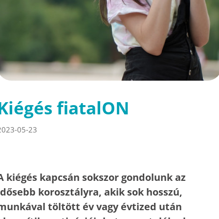
Kiégés fiatalON
2023-05-23
A kiégés kapcsán sokszor gondolunk az
idősebb korosztályra, akik sok hosszú,
munkával töltött év vagy évtized után