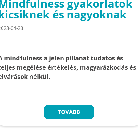
Mindfulness gyakorlatok
kicsiknek és nagyoknak
2023-04-23
A mindfulness a jelen pillanat tudatos és
teljes megélése értékelés, magyarázkodás és
elvárások nélkül.
TOVÁBB