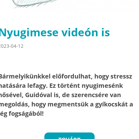
Nyugimese videón is
2023-04-12
Bármelyikünkkel előfordulhat, hogy stressz
hatására lefagy. Ez történt nyugimesénk
hősével, Guidóval is, de szerencsére van
megoldás, hogy megmentsük a gyíkocskát a
jég fogságából!