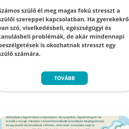
Számos szülő él meg magas fokú stresszt a
szülői szereppel kapcsolatban. Ha gyerekekrő
van szó, viselkedésbeli, egészségügyi és
tanulásbeli problémák, de akár mindennapi
beszélgetések is okozhatnak stresszt egy
szülő számára.
TOVÁBB