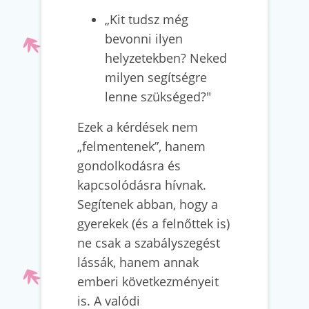
„Kit tudsz még
bevonni ilyen
helyzetekben? Neked
milyen segítségre
lenne szükséged?"
Ezek a kérdések nem
„felmentenek”, hanem
gondolkodásra és
kapcsolódásra hívnak.
Segítenek abban, hogy a
gyerekek (és a felnőttek is)
ne csak a szabályszegést
lássák, hanem annak
emberi következményeit
is. A valódi