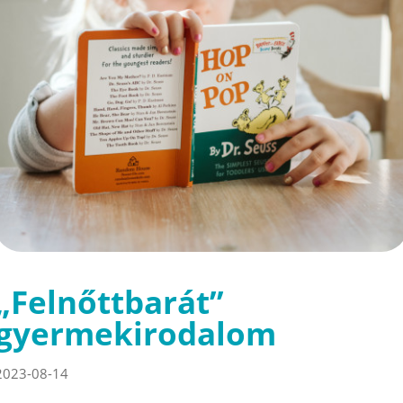
„Felnőttbarát”
gyermekirodalom
2023-08-14