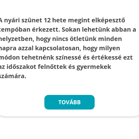
A nyári szünet 12 hete megint elképesztő
tempóban érkezett. Sokan lehetünk abban a
helyzetben, hogy nincs ötletünk minden
napra azzal kapcsolatosan, hogy milyen
módon tehetnénk színessé és értékessé ezt
az időszakot felnőttek és gyermekek
számára.
TOVÁBB