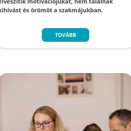
elveszítik motivációjukat, nem találnak
kihívást és örömöt a szakmájukban.
TOVÁBB