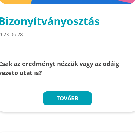
Bizonyítványosztás
2023-06-28
Csak az eredményt nézzük vagy az odáig
vezető utat is?
TOVÁBB