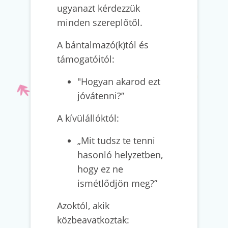
ugyanazt kérdezzük
minden szereplőtől.
A bántalmazó(k)tól és
támogatóitól:
"Hogyan akarod ezt
jóvátenni?”
A kívülállóktól:
„Mit tudsz te tenni
hasonló helyzetben,
hogy ez ne
ismétlődjön meg?”
Azoktól, akik
közbeavatkoztak: