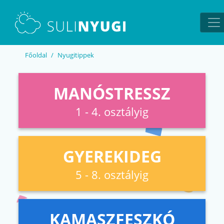
EN
UA
Főoldal
Nyugitippek
MANÓSTRESSZ
1 - 4. osztályig
GYEREKIDEG
5 - 8. osztályig
KAMASZFESZKÓ