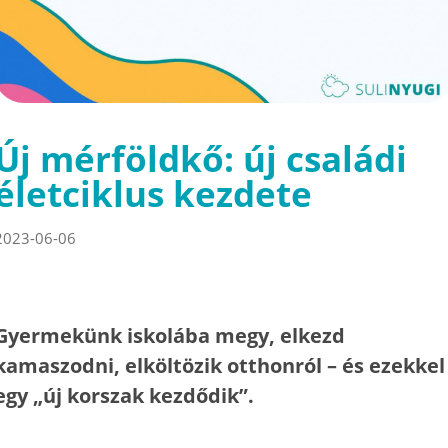
Új mérföldkő: új családi
életciklus kezdete
2023-06-06
Gyermekünk iskolába megy, elkezd
kamaszodni, elköltözik otthonról – és ezekkel
egy „új korszak kezdődik”.