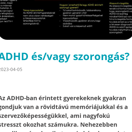
ADHD és/vagy szorongás?
2023-04-05
Az ADHD-ban érintett gyerekeknek gyakran
gondjuk van a rövidtávú memóriájukkal és a
szervezőképességükkel, ami nagyfokú
stresszt okozhat számukra. Nehezebben