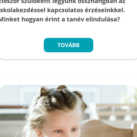
Először szülőként legyünk összhangban az
iskolakezdéssel kapcsolatos érzéseinkkel.
Minket hogyan érint a tanév elindulása?
TOVÁBB