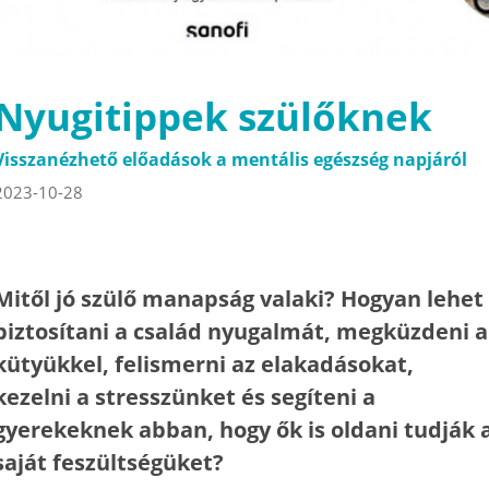
Nyugitippek szülőknek
Visszanézhető előadások a mentális egészség napjáról
2023-10-28
Mitől jó szülő manapság valaki? Hogyan lehet
biztosítani a család nyugalmát, megküzdeni a
kütyükkel, felismerni az elakadásokat,
kezelni a stresszünket és segíteni a
gyerekeknek abban, hogy ők is oldani tudják 
saját feszültségüket?