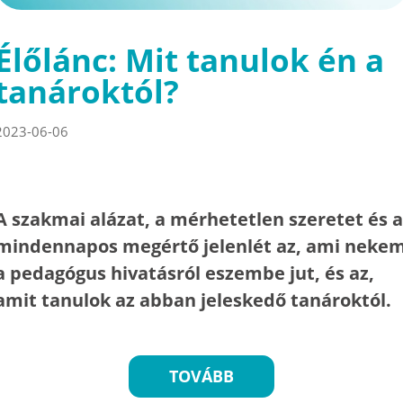
Élőlánc: Mit tanulok én a
tanároktól?
2023-06-06
A szakmai alázat, a mérhetetlen szeretet és a
mindennapos megértő jelenlét az, ami neke
a pedagógus hivatásról eszembe jut, és az,
amit tanulok az abban jeleskedő tanároktól.
TOVÁBB