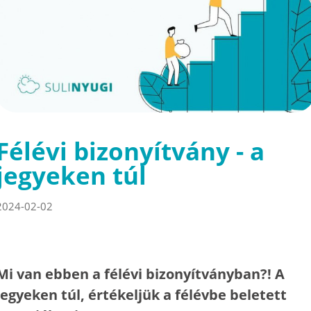
Félévi bizonyítvány - a
jegyeken túl
2024-02-02
Mi van ebben a félévi bizonyítványban?! A
jegyeken túl, értékeljük a félévbe beletett