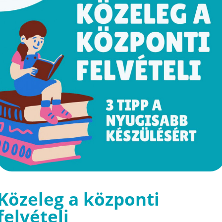
Közeleg a központi
felvételi