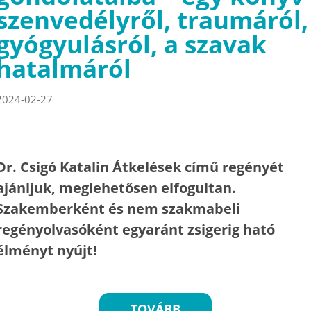
szenvedélyről, traumáról,
gyógyulásról, a szavak
hatalmáról
2024-02-27
Dr. Csigó Katalin Átkelések című regényét
ajánljuk, meglehetősen elfogultan.
Szakemberként és nem szakmabeli
regényolvasóként egyaránt zsigerig ható
élményt nyújt!
TOVÁBB