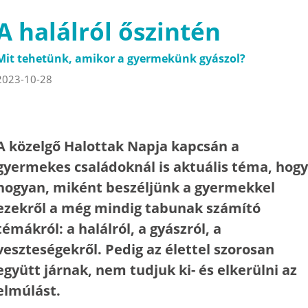
A halálról őszintén
Mit tehetünk, amikor a gyermekünk gyászol?
2023-10-28
A közelgő Halottak Napja kapcsán a
gyermekes családoknál is aktuális téma, hogy
hogyan, miként beszéljünk a gyermekkel
ezekről a még mindig tabunak számító
témákról: a halálról, a gyászról, a
veszteségekről. Pedig az élettel szorosan
együtt járnak, nem tudjuk ki- és elkerülni az
elmúlást.