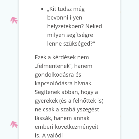
„Kit tudsz még
bevonni ilyen
helyzetekben? Neked
milyen segítségre
lenne szükséged?"
Ezek a kérdések nem
„felmentenek”, hanem
gondolkodásra és
kapcsolódásra hívnak.
Segítenek abban, hogy a
gyerekek (és a felnőttek is)
ne csak a szabályszegést
lássák, hanem annak
emberi következményeit
is. A valódi