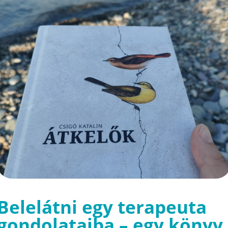
Belelátni egy terapeuta
gondolataiba – egy könyv