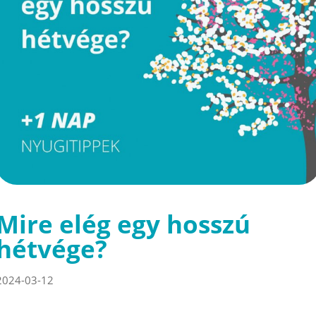
Mire elég egy hosszú
hétvége?
2024-03-12