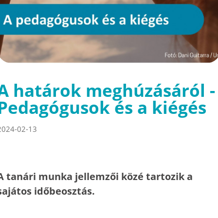
A határok meghúzásáról -
Pedagógusok és a kiégés
2024-02-13
A tanári munka jellemzői közé tartozik a
sajátos időbeosztás.