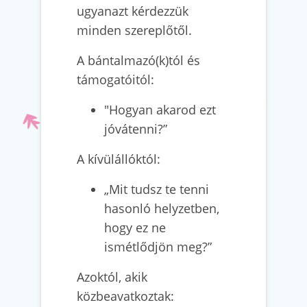
ugyanazt kérdezzük
minden szereplőtől.
A bántalmazó(k)tól és
támogatóitól:
"Hogyan akarod ezt
jóvátenni?”
A kívülállóktól:
„Mit tudsz te tenni
hasonló helyzetben,
hogy ez ne
ismétlődjön meg?”
Azoktól, akik
közbeavatkoztak: