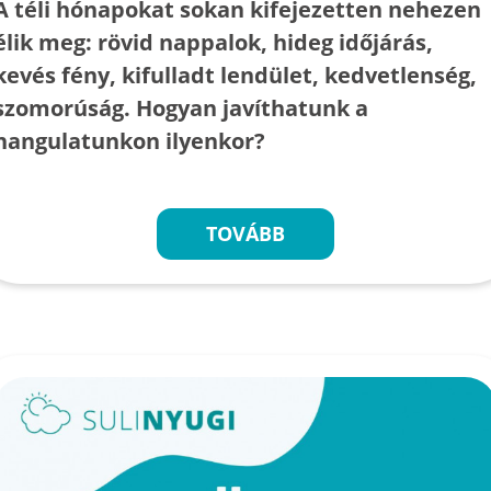
A téli hónapokat sokan kifejezetten nehezen
élik meg: rövid nappalok, hideg időjárás,
kevés fény, kifulladt lendület, kedvetlenség,
szomorúság. Hogyan javíthatunk a
hangulatunkon ilyenkor?
TOVÁBB