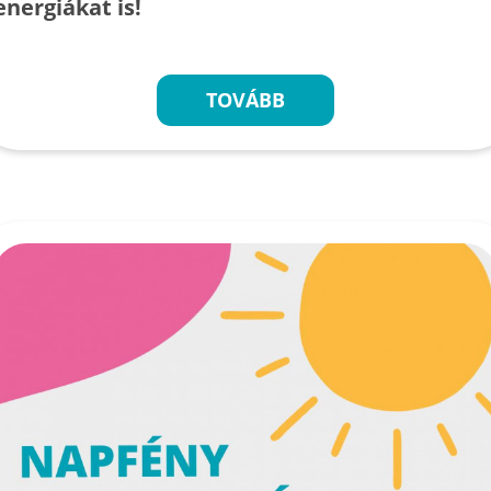
energiákat is!
TOVÁBB