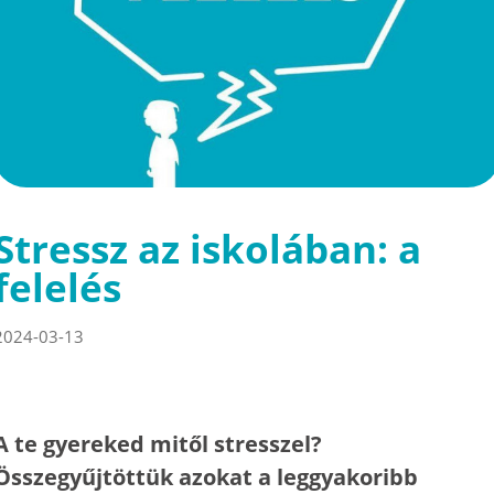
Stressz az iskolában: a
felelés
2024-03-13
A te gyereked mitől stresszel?
Összegyűjtöttük azokat a leggyakoribb