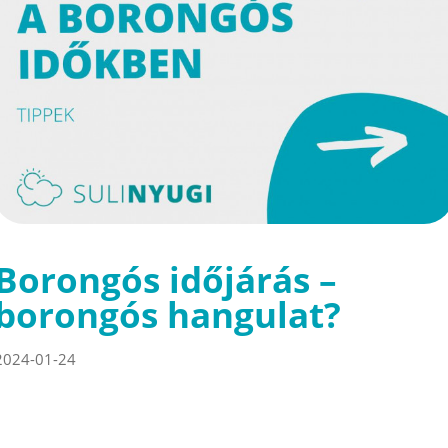
Borongós időjárás –
borongós hangulat?
2024-01-24