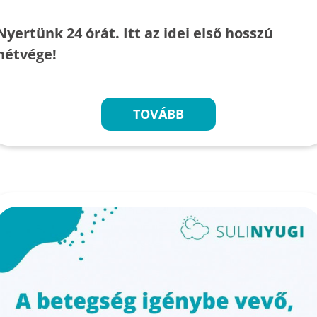
Nyertünk 24 órát. Itt az idei első hosszú
hétvége!
TOVÁBB