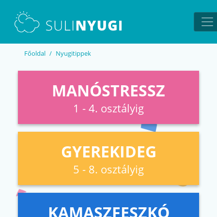
EN
UA
Főoldal
Nyugitippek
MANÓSTRESSZ
1 - 4. osztályig
GYEREKIDEG
5 - 8. osztályig
KAMASZFESZKÓ