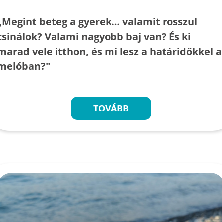
„Megint beteg a gyerek… valamit rosszul
csinálok? Valami nagyobb baj van? És ki
marad vele itthon, és mi lesz a határidőkkel a
melóban?"
TOVÁBB