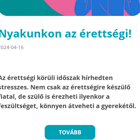
Nyakunkon az érettségi!
2024-04-16
Az érettségi körüli időszak hírhedten
stresszes. Nem csak az érettségire készülő
fiatal, de szülő is érezheti ilyenkor a
feszültséget, könnyen átveheti a gyerekétől.
TOVÁBB