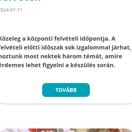
2024-01-11
Közeleg a központi felvételi időpontja. A
felvételi előtti időszak sok izgalommal járhat,
hoztunk most nektek három témát, amire
érdemes lehet figyelni a készülés során.
TOVÁBB