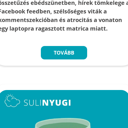
összetűzés ebédszünetben, hírek tömkelege 
Facebook feedben, szélsőséges viták a
kommentszekcióban és atrocitás a vonaton
egy laptopra ragasztott matrica miatt.
TOVÁBB