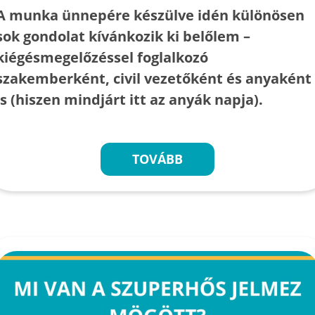
A munka ünnepére készülve idén különösen
sok gondolat kívánkozik ki belőlem –
kiégésmegelőzéssel foglalkozó
szakemberként, civil vezetőként és anyaként
is (hiszen mindjárt itt az anyák napja).
TOVÁBB