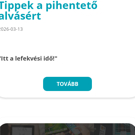
Tippek a pihentető
alvásért
2026-03-13
"Itt a lefekvési idő!"
TOVÁBB