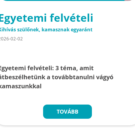
Egyetemi felvételi
Kihívás szülőnek, kamasznak egyaránt
2026-02-02
Egyetemi felvételi: 3 téma, amit
átbeszélhetünk a továbbtanulni vágyó
kamaszunkkal
TOVÁBB