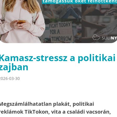
Kamasz-stressz a politikai
zajban
2026-03-30
Megszámlálhatatlan plakát, politikai
reklámok TikTokon, vita a családi vacsorán,