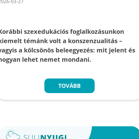
2026-03-27
Korábbi szexedukációs foglalkozásunkon
kiemelt témánk volt a konszenzualitás –
vagyis a kölcsönös beleegyezés: mit jelent és
hogyan lehet nemet mondani.
TOVÁBB