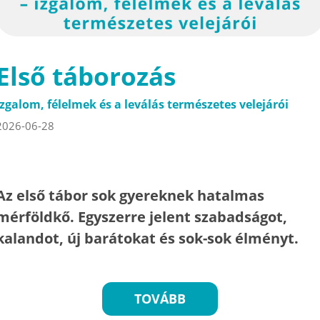
Első táborozás
Izgalom, félelmek és a leválás természetes velejárói
2026-06-28
Az első tábor sok gyereknek hatalmas
mérföldkő. Egyszerre jelent szabadságot,
kalandot, új barátokat és sok-sok élményt.
TOVÁBB