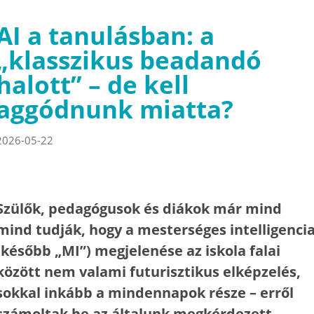
AI a tanulásban: a
„klasszikus beadandó
halott” – de kell
aggódnunk miatta?
2026-05-22
Szülők, pedagógusok és diákok már mind
mind tudják, hogy a mesterséges intelligenci
(később „MI”) megjelenése az iskola falai
között nem valami futurisztikus elképzelés,
sokkal inkább a mindennapok része – erről
számoltak be az általunk megkérdezett