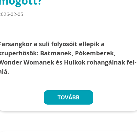
mögött?
2026-02-05
Farsangkor a suli folyosóit ellepik a
szuperhősök: Batmanek, Pókemberek,
Wonder Womanek és Hulkok rohangálnak fel-
alá.
TOVÁBB