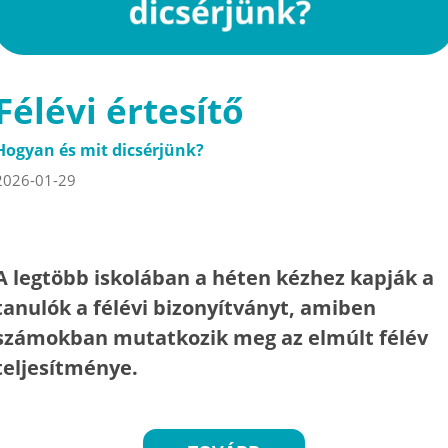
Félévi értesítő
Hogyan és mit dicsérjünk?
2026-01-29
A legtöbb iskolában a héten kézhez kapják a
tanulók a félévi bizonyítványt, amiben
számokban mutatkozik meg az elmúlt félév
teljesítménye.