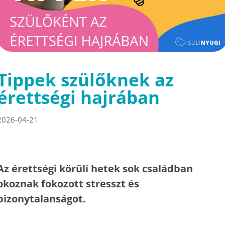
Tippek szülőknek az
érettségi hajrában
2026-04-21
Az érettségi körüli hetek sok családban
okoznak fokozott stresszt és
bizonytalanságot.