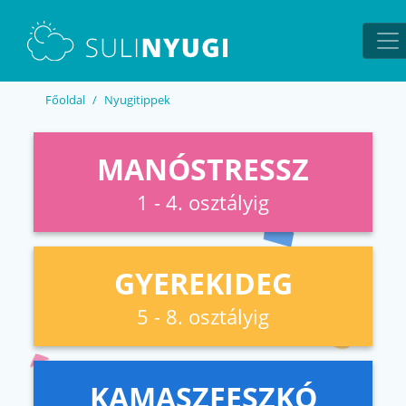
EN
UA
Főoldal
Nyugitippek
MANÓSTRESSZ
1 - 4. osztályig
GYEREKIDEG
5 - 8. osztályig
KAMASZFESZKÓ