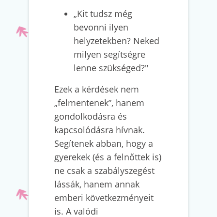
„Kit tudsz még
bevonni ilyen
helyzetekben? Neked
milyen segítségre
lenne szükséged?"
Ezek a kérdések nem
„felmentenek”, hanem
gondolkodásra és
kapcsolódásra hívnak.
Segítenek abban, hogy a
gyerekek (és a felnőttek is)
ne csak a szabályszegést
lássák, hanem annak
emberi következményeit
is. A valódi