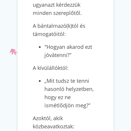
ugyanazt kérdezzük
minden szereplőtől.
A bántalmazó(k)tól és
támogatóitól:
"Hogyan akarod ezt
jóvátenni?”
A kívülállóktól:
„Mit tudsz te tenni
hasonló helyzetben,
hogy ez ne
ismétlődjön meg?”
Azoktól, akik
közbeavatkoztak: