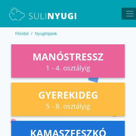
EN
UA
Főoldal
Nyugitippek
MANÓSTRESSZ
1 - 4. osztályig
GYEREKIDEG
5 - 8. osztályig
KAMASZFESZKÓ