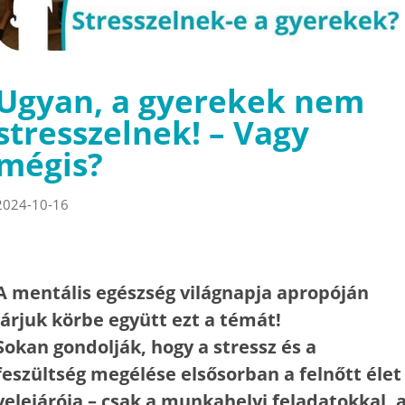
Ugyan, a gyerekek nem
stresszelnek! – Vagy
mégis?
2024-10-16
A mentális egészség világnapja apropóján
járjuk körbe együtt ezt a témát!
Sokan gondolják, hogy a stressz és a
feszültség megélése elsősorban a felnőtt élet
velejárója – csak a munkahelyi feladatokkal, 