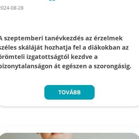
2024-08-28
A szeptemberi tanévkezdés az érzelmek
széles skáláját hozhatja fel a diákokban az
örömteli izgatottságtól kezdve a
bizonytalanságon át egészen a szorongásig.
TOVÁBB