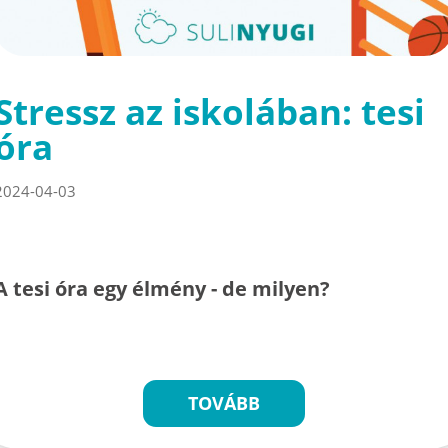
Stressz az iskolában: tesi
óra
2024-04-03
A tesi óra egy élmény - de milyen?
TOVÁBB