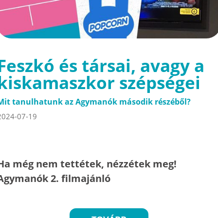
Feszkó és társai, avagy a
kiskamaszkor szépségei
Mit tanulhatunk az Agymanók második részéből?
2024-07-19
Ha még nem tettétek, nézzétek meg!
Agymanók 2. filmajánló