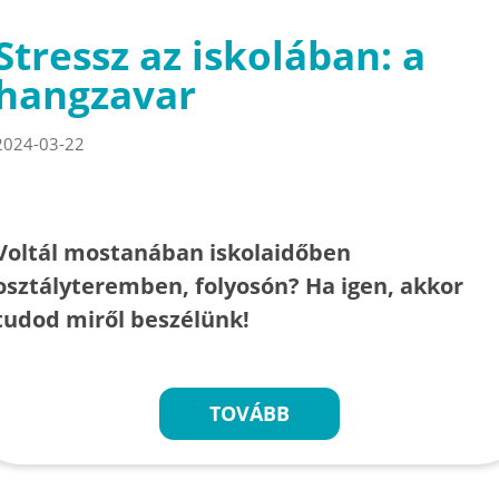
Stressz az iskolában: a
hangzavar
2024-03-22
Voltál mostanában iskolaidőben
osztályteremben, folyosón? Ha igen, akkor
tudod miről beszélünk!
TOVÁBB