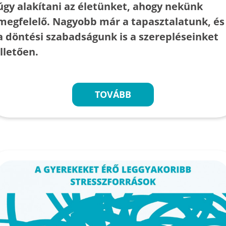
úgy alakítani az életünket, ahogy nekünk
megfelelő. Nagyobb már a tapasztalatunk, és
a döntési szabadságunk is a szerepléseinket
illetően.
TOVÁBB