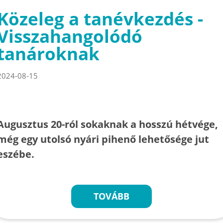
Közeleg a tanévkezdés -
Visszahangolódó
tanároknak
2024-08-15
Augusztus 20-ról sokaknak a hosszú hétvége,
még egy utolsó nyári pihenő lehetősége jut
eszébe.
TOVÁBB