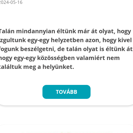
2024-05-16
Talán mindannyian éltünk már át olyat, hogy
izgultunk egy-egy helyzetben azon, hogy kivel
fogunk beszélgetni, de talán olyat is éltünk át
hogy egy-egy közösségben valamiért nem
találtuk meg a helyünket.
TOVÁBB