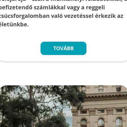
befizetendő számlákkal vagy a reggeli
csúcsforgalomban való vezetéssel érkezik az
életünkbe.
TOVÁBB