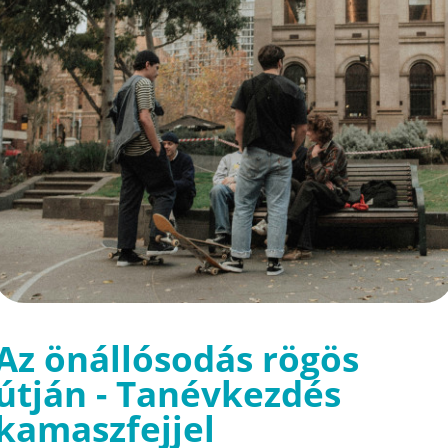
Az önállósodás rögös
útján - Tanévkezdés
kamaszfejjel