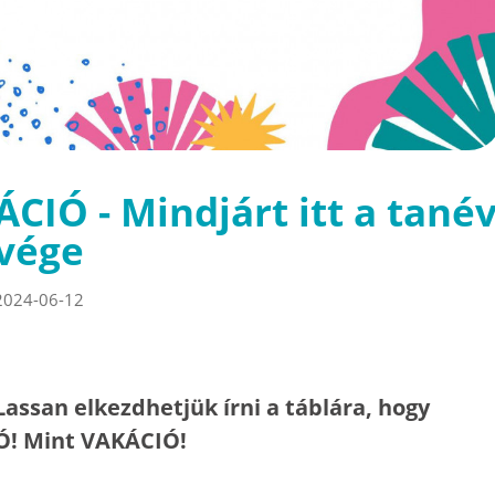
ÁCIÓ - Mindjárt itt a tané
vége
2024-06-12
Lassan elkezdhetjük írni a táblára, hogy
Ó! Mint VAKÁCIÓ!