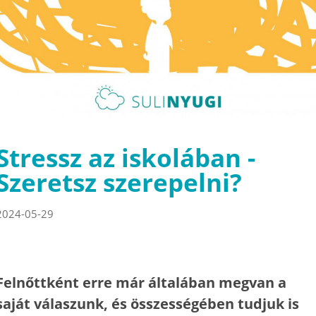
Stressz az iskolában -
Szeretsz szerepelni?
2024-05-29
Felnőttként erre már általában megvan a
saját válaszunk, és összességében tudjuk is