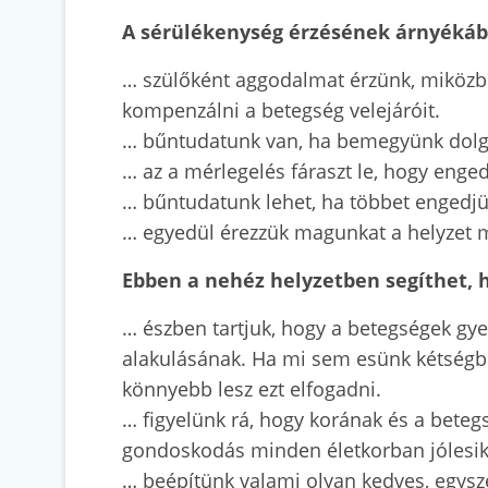
A sérülékenység érzésének árnyékába
… szülőként aggodalmat érzünk, miközbe
kompenzálni a betegség velejáróit.
… bűntudatunk van, ha bemegyünk dolgo
… az a mérlegelés fáraszt le, hogy enge
… bűntudatunk lehet, ha többet engedjü
… egyedül érezzük magunkat a helyzet
Ebben a nehéz helyzetben segíthet,
… észben tartjuk, hogy a betegségek g
alakulásának. Ha mi sem esünk kétségbe 
könnyebb lesz ezt elfogadni.
… figyelünk rá, hogy korának és a beteg
gondoskodás minden életkorban jólesik
… beépítünk valami olyan kedves, egysze