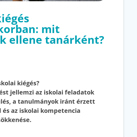
kiégés
korban: mit
k ellene tanárként?
skolai kiégés?
ést jellemzi az iskolai feladatok
lés, a tanulmányok iránt érzett
d és az iskolai kompetencia
sökkenése.