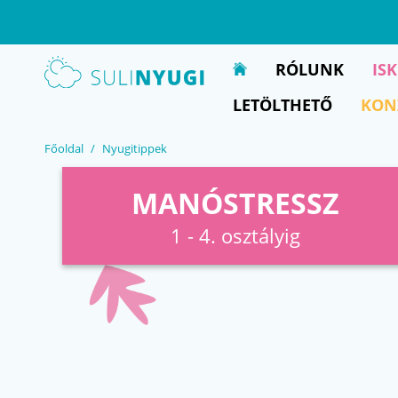
EN
UA
RÓLUNK
IS
LETÖLTHETŐ
KON
Főoldal
Nyugitippek
MANÓSTRESSZ
1 - 4. osztályig