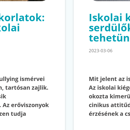
korlatok:
Iskolai 
olai
serdülő
tehetün
2023-03-06
ullying ismérvei
Mit jelent az i
, tartósan zajlik.
Az iskolai kiég
sik
okozta kimerü
. Az erőviszonyok
cinikus attitű
zen tudja
érzésének a c