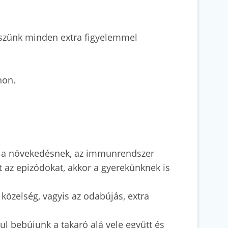
kszünk minden extra figyelemmel
hon.
ói a növekedésnek, az immunrendszer
 az epizódokat, akkor a gyerekünknek is
közelség, vagyis az odabújás, extra
l bebújunk a takaró alá vele együtt és