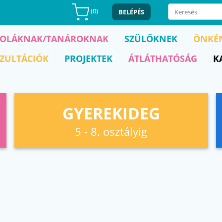
(
0
)
BELÉPÉS
KOLÁKNAK/TANÁROKNAK
SZÜLŐKNEK
ÖNKÉ
ZULTÁCIÓK
PROJEKTEK
ÁTLÁTHATÓSÁG
K
GYEREKIDEG
5 - 8. osztályig