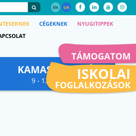
EN
UA
NTESEKNEK
CÉGEKNEK
NYUGITIPPEK
APCSOLAT
TÁMOGATOM
KAMASZFESZKÓ
ISKOLAI
9 - 12. osztályig
FOGLALKOZÁSOK