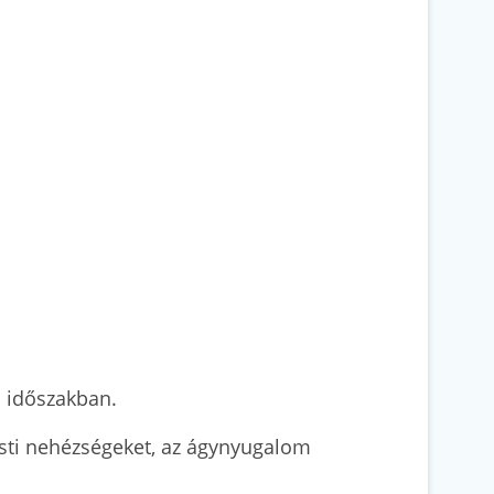
os időszakban.
testi nehézségeket, az ágynyugalom