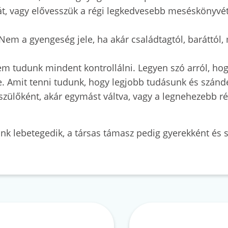
eát, vagy elővesszük a régi legkedvesebb meséskönyvé
 Nem a gyengeség jele, ha akár családtagtól, baráttól
m tudunk mindent kontrollálni. Legyen szó arról, hog
 Amit tenni tudunk, hogy legjobb tudásunk és szándé
 szülőként, akár egymást váltva, vagy a legnehezebb r
k lebetegedik, a társas támasz pedig gyerekként és sz