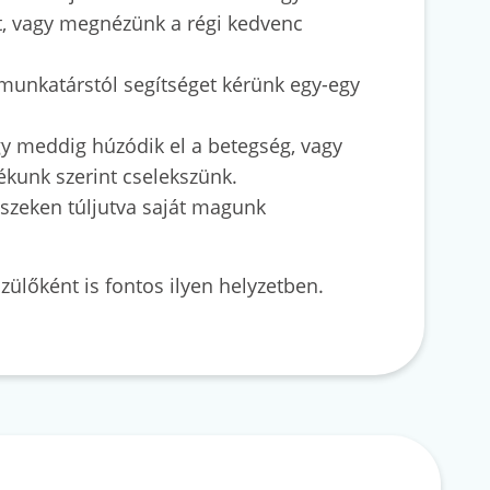
t, vagy megnézünk a régi kedvenc
, munkatárstól segítséget kérünk egy-egy
y meddig húzódik el a betegség, vagy
kunk szerint cselekszünk.
észeken túljutva saját magunk
ülőként is fontos ilyen helyzetben.