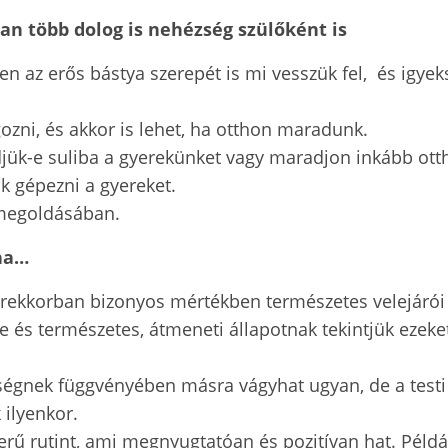
n több dolog is nehézség szülőként is
n az erős bástya szerepét is mi vesszük fel, és igye
zni, és akkor is lehet, ha otthon maradunk.
djük-e suliba a gyerekünket vagy maradjon inkább ott
k gépezni a gyereket.
 megoldásában.
 ha…
yerekkorban bizonyos mértékben természetes velejár
és természetes, átmeneti állapotnak tekintjük ezeket
ségnek függvényében másra vágyhat ugyan, de a testi 
 ilyenkor.
rű rutint, ami megnyugtatóan és pozitívan hat. Példáu