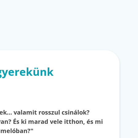
 gyerekünk
ek… valamit rosszul csinálok?
an? És ki marad vele itthon, és mi
a melóban?"