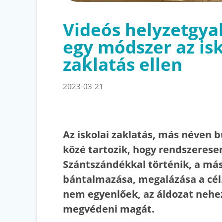
Videós helyzetgya
egy módszer az isk
zaklatás ellen
2023-03-21
Az iskolai zaklatás, más néven b
közé tartozik, hogy rendszeresen
Szántszándékkal történik, a má
bántalmazása, megalázása a cél
nem egyenlőek, az áldozat nehe
megvédeni magát.