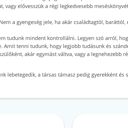
eát, vagy elővesszük a régi legkedvesebb meséskönyvé
 Nem a gyengeség jele, ha akár családtagtól, baráttól
m tudunk mindent kontrollálni. Legyen szó arról, hog
 Amit tenni tudunk, hogy legjobb tudásunk és szándé
 szülőként, akár egymást váltva, vagy a legnehezebb r
k lebetegedik, a társas támasz pedig gyerekként és sz