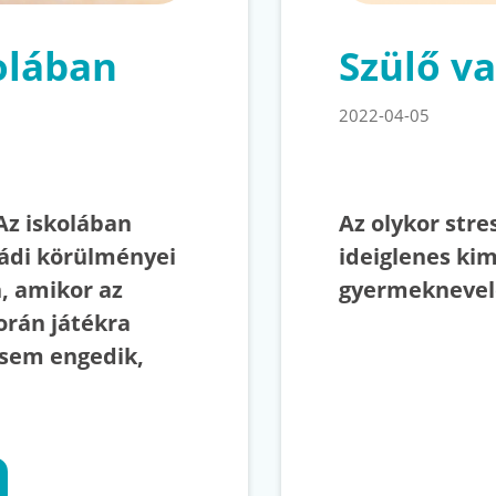
olában
Szülő v
2022-04-05
Az iskolában
Az olykor str
ládi körülményei
ideiglenes ki
, amikor az
gyermeknevel
orán játékra
gsem engedik,