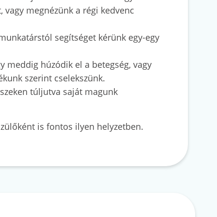
t, vagy megnézünk a régi kedvenc
, munkatárstól segítséget kérünk egy-egy
y meddig húzódik el a betegség, vagy
kunk szerint cselekszünk.
észeken túljutva saját magunk
ülőként is fontos ilyen helyzetben.