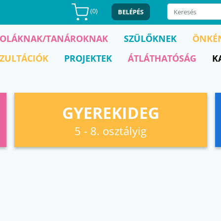
(
0
)
BELÉPÉS
KOLÁKNAK/TANÁROKNAK
SZÜLŐKNEK
ÖNKÉ
ZULTÁCIÓK
PROJEKTEK
ÁTLÁTHATÓSÁG
K
GYEREKIDEG
5 - 8. osztályig