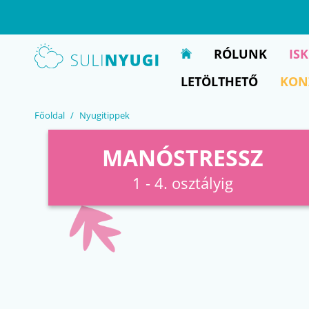
EN
UA
RÓLUNK
IS
LETÖLTHETŐ
KON
Főoldal
Nyugitippek
MANÓSTRESSZ
1 - 4. osztályig