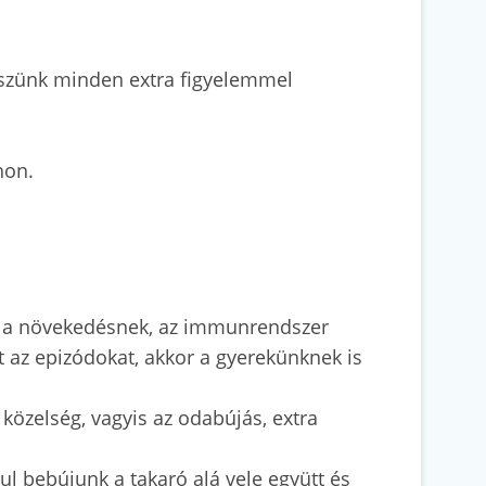
kszünk minden extra figyelemmel
hon.
ói a növekedésnek, az immunrendszer
 az epizódokat, akkor a gyerekünknek is
közelség, vagyis az odabújás, extra
l bebújunk a takaró alá vele együtt és