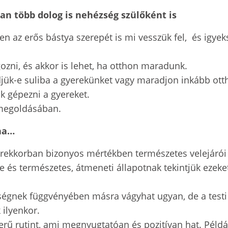
n több dolog is nehézség szülőként is
n az erős bástya szerepét is mi vesszük fel, és igye
zni, és akkor is lehet, ha otthon maradunk.
djük-e suliba a gyerekünket vagy maradjon inkább ott
k gépezni a gyereket.
 megoldásában.
 ha…
yerekkorban bizonyos mértékben természetes velejár
és természetes, átmeneti állapotnak tekintjük ezeket
ségnek függvényében másra vágyhat ugyan, de a testi 
 ilyenkor.
rű rutint, ami megnyugtatóan és pozitívan hat. Példáu