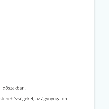
os időszakban.
testi nehézségeket, az ágynyugalom