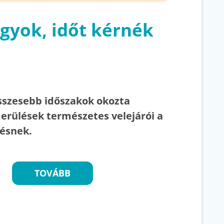
agyok, időt kérnék
esszesebb időszakok okozta
merülések természetes velejárói a
ésnek.
TOVÁBB