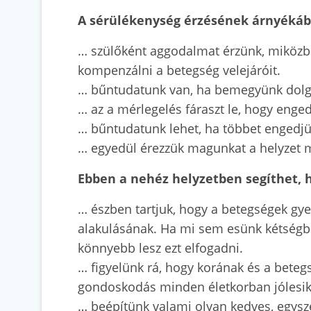
A sérülékenység érzésének árnyékába
… szülőként aggodalmat érzünk, miközbe
kompenzálni a betegség velejáróit.
… bűntudatunk van, ha bemegyünk dolgo
… az a mérlegelés fáraszt le, hogy enge
… bűntudatunk lehet, ha többet engedjü
… egyedül érezzük magunkat a helyzet
Ebben a nehéz helyzetben segíthet,
… észben tartjuk, hogy a betegségek g
alakulásának. Ha mi sem esünk kétségbe 
könnyebb lesz ezt elfogadni.
… figyelünk rá, hogy korának és a beteg
gondoskodás minden életkorban jólesik
… beépítünk valami olyan kedves, egysze