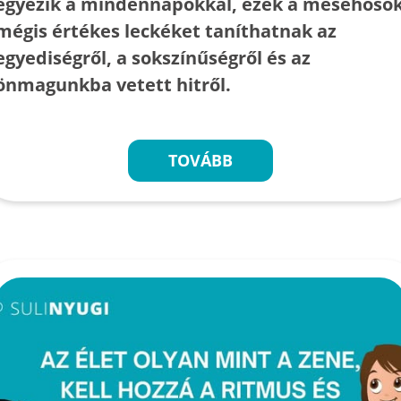
egyezik a mindennapokkal, ezek a mesehősö
mégis értékes leckéket taníthatnak az
egyediségről, a sokszínűségről és az
önmagunkba vetett hitről.
TOVÁBB