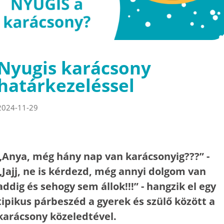
Nyugis karácsony
határkezeléssel
2024-11-29
„Anya, még hány nap van karácsonyig???” -
„Jajj, ne is kérdezd, még annyi dolgom van
addig és sehogy sem állok!!!” - hangzik el egy
tipikus párbeszéd a gyerek és szülő között a
karácsony közeledtével.