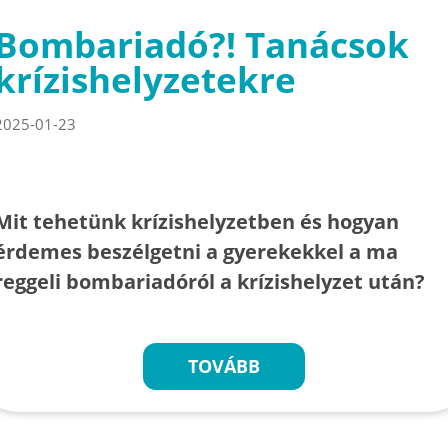
Bombariadó?! Tanácsok
krízishelyzetekre
2025-01-23
Mit tehetünk krízishelyzetben és hogyan
érdemes beszélgetni a gyerekekkel a ma
reggeli bombariadóról a krízishelyzet után?
TOVÁBB