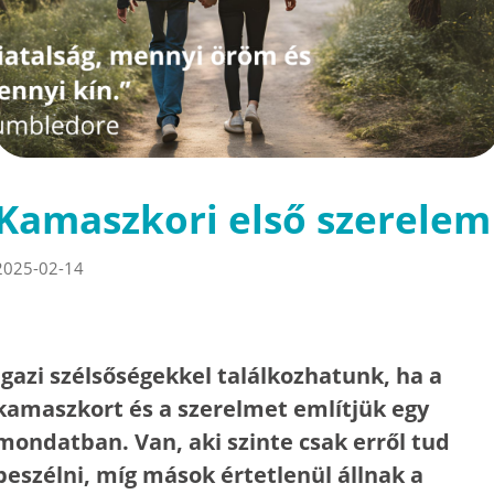
Kamaszkori első szerelem
2025-02-14
Igazi szélsőségekkel találkozhatunk, ha a
kamaszkort és a szerelmet említjük egy
mondatban. Van, aki szinte csak erről tud
beszélni, míg mások értetlenül állnak a