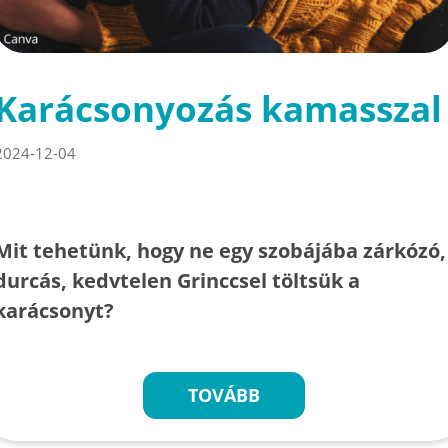
Karácsonyozás kamasszal
2024-12-04
Mit tehetünk, hogy ne egy szobájába zárkózó,
durcás, kedvtelen Grinccsel töltsük a
karácsonyt?
TOVÁBB