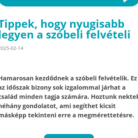
Tippek, hogy nyugisabb
legyen a szóbeli felvételi
2025-02-14
Hamarosan kezdődnek a szóbeli felvételik. Ez
az időszak bizony sok izgalommal járhat a
család minden tagja számára. Hoztunk nekte
néhány gondolatot, ami segíthet kicsit
másképp tekinteni erre a megmérettetésre.