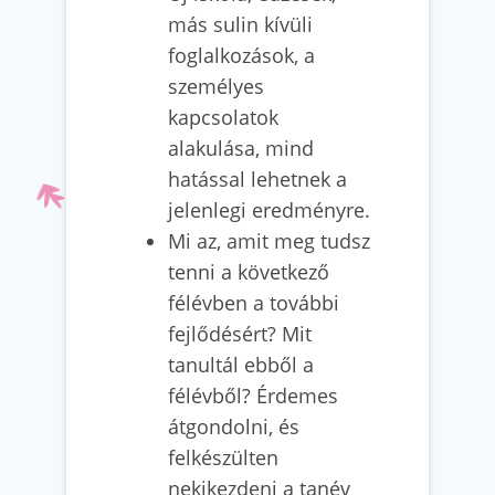
más sulin kívüli
foglalkozások, a
személyes
kapcsolatok
alakulása, mind
hatással lehetnek a
jelenlegi eredményre.
Mi az, amit meg tudsz
tenni a következő
félévben a további
fejlődésért? Mit
tanultál ebből a
félévből? Érdemes
átgondolni, és
felkészülten
nekikezdeni a tanév