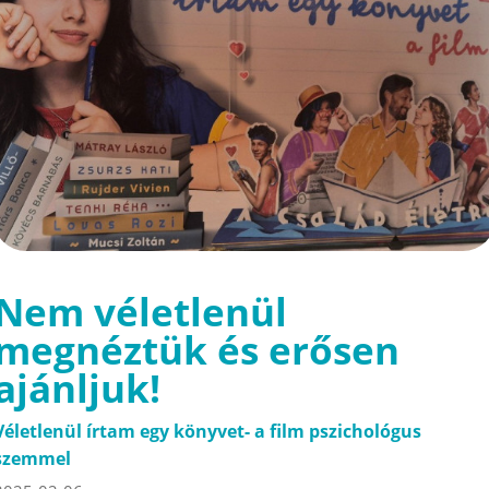
Nem véletlenül
megnéztük és erősen
ajánljuk!
Véletlenül írtam egy könyvet- a film pszichológus
szemmel