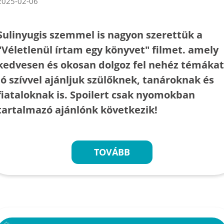
2025-02-06
Sulinyugis szemmel is nagyon szerettük a
"Véletlenül írtam egy könyvet" filmet. amely
kedvesen és okosan dolgoz fel nehéz témákat
Jó szívvel ajánljuk szülőknek, tanároknak és
fiataloknak is. Spoilert csak nyomokban
tartalmazó ajánlónk következik!
TOVÁBB