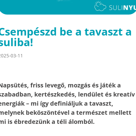
Csempészd be a tavaszt a
suliba!
2025-03-11
Napsütés, friss levegő, mozgás és játék a
szabadban, kertészkedés, lendület és kreatív
energiák – mi így definiáljuk a tavaszt,
melynek beköszöntével a természet mellett
mi is ébredezünk a téli álomból.