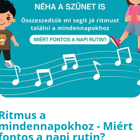
Ritmus a
mindennapokhoz - Miért
fontos a napi rutin?