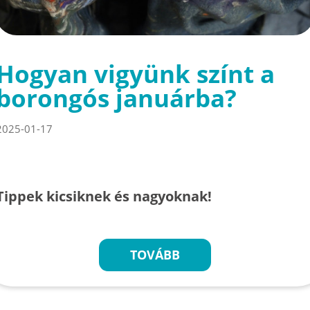
Hogyan vigyünk színt a
borongós januárba?
2025-01-17
Tippek kicsiknek és nagyoknak!
TOVÁBB