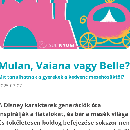
Mulan, Vaiana vagy Belle?
Mit tanulhatnak a gyerekek a kedvenc mesehősüktől?
2025-03-07
A Disney karakterek generációk óta
inspirálják a fiatalokat, és bár a mesék világa
és tökéletesen boldog befejezése sokszor ne