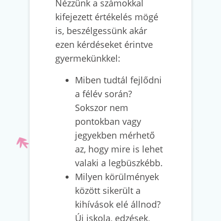
Nézzünk a számokkal
kifejezett értékelés mögé
is, beszélgessünk akár
ezen kérdéseket érintve
gyermekünkkel:
Miben tudtál fejlődni
a félév során?
Sokszor nem
pontokban vagy
jegyekben mérhető
az, hogy mire is lehet
valaki a legbüszkébb.
Milyen körülmények
között sikerült a
kihívások elé állnod?
Új iskola, edzések,