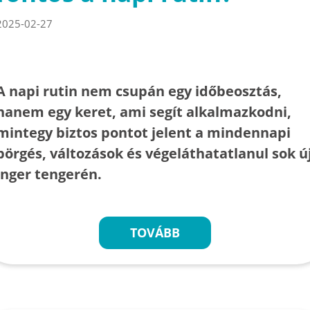
2025-02-27
A napi rutin nem csupán egy időbeosztás,
hanem egy keret, ami segít alkalmazkodni,
mintegy biztos pontot jelent a mindennapi
pörgés, változások és végeláthatatlanul sok ú
inger tengerén.
TOVÁBB