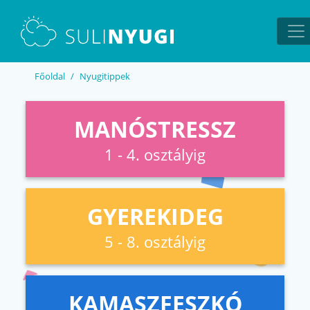
EN
UA
Főoldal
Nyugitippek
MANÓSTRESSZ
1 - 4. osztályig
GYEREKIDEG
5 - 8. osztályig
KAMASZFESZKÓ