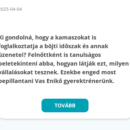
2025-04-04
Ki gondolná, hogy a kamaszokat is
foglalkoztatja a böjti időszak és annak
üzenetei? Felnőttként is tanulságos
beletekinteni abba, hogyan látják ezt, milyen
vállalásokat tesznek. Ezekbe enged most
bepillantani Vas Enikő gyerektrénerünk.
TOVÁBB