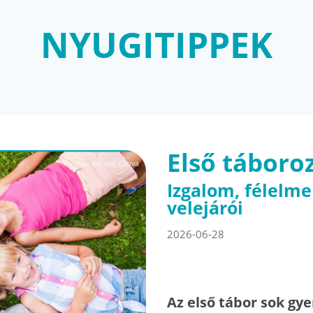
NYUGITIPPEK
Első táboro
Izgalom, félelme
velejárói
2026-06-28
Az első tábor sok gy