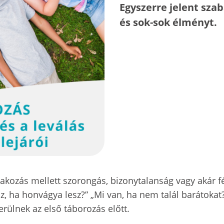
Egyszerre jelent sza
és sok-sok élményt.
rakozás mellett szorongás, bizonytalanság vagy akár 
, ha honvágya lesz?” „Mi van, ha nem talál barátokat?”
rülnek az első táborozás előtt.