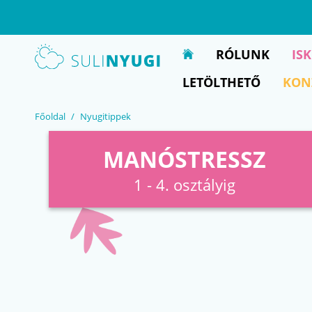
EN
UA
RÓLUNK
IS
LETÖLTHETŐ
KON
Főoldal
Nyugitippek
MANÓSTRESSZ
1 - 4. osztályig