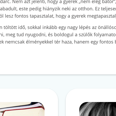
arc. Nem azt jelenti, hogy a gyerek „nem elég bátor”
badult, este pedig hiányzik neki az otthon. Ez teljes
l lesz fontos tapasztalat, hogy a gyerek megtapasztalj
töltött idő, sokkal inkább egy nagy lépés az önállóso
ni, meg tud nyugodni, és boldogul a szülők folyamatos
rek nemcsak élményekkel tér haza, hanem egy fontos b