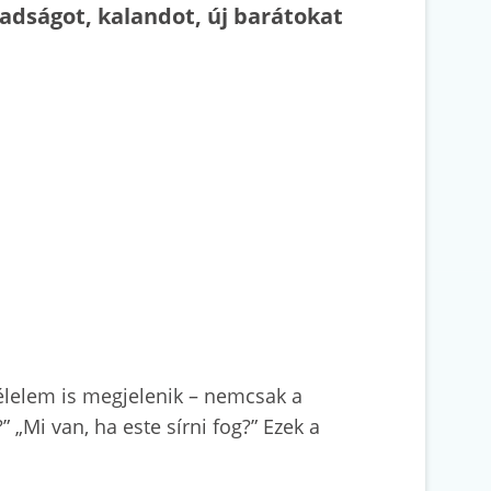
badságot, kalandot, új barátokat
félelem is megjelenik – nemcsak a
 „Mi van, ha este sírni fog?” Ezek a