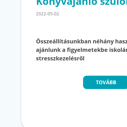
Könyvajánló szül
2022-05-02
Összeállításunkban néhány has
ajánlunk a figyelmetekbe iskolár
stresszkezelésről
TOVÁBB