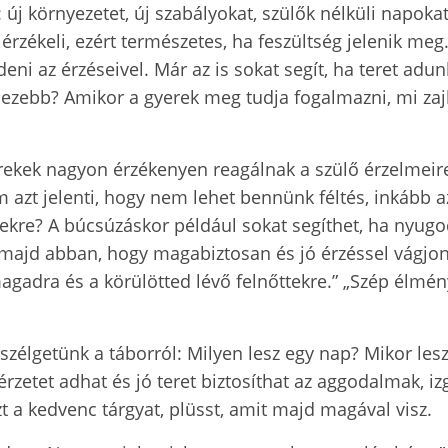
 új környezetet, új szabályokat, szülők nélküli napoka
rzékeli, ezért természetes, ha feszültség jelenik meg
eni az érzéseivel. Már az is sokat segít, ha teret ad
hezebb? Amikor a gyerek meg tudja fogalmazni, mi zaj
rekek nagyon érzékenyen reagálnak a szülő érzelmeire
 azt jelenti, hogy nem lehet bennünk féltés, inkább a
ekre? A búcsúzáskor például sokat segíthet, ha nyugo
 majd abban, hogy magabiztosan és jó érzéssel vágjo
agadra és a körülötted lévő felnőttekre.” „Szép élmén
eszélgetünk a táborról: Milyen lesz egy nap? Mikor les
érzetet adhat és jó teret biztosíthat az aggodalmak, 
azt a kedvenc tárgyat, plüsst, amit majd magával visz.