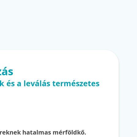
zás
k és a leválás természetes
ereknek hatalmas mérföldkő.