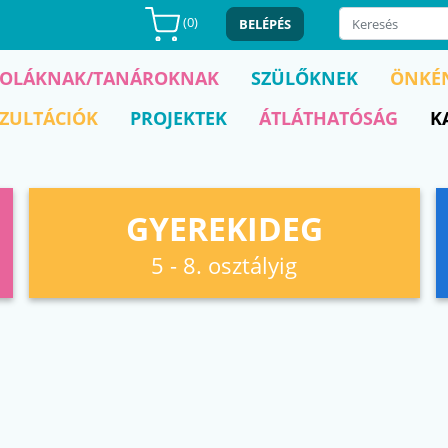
(
0
)
BELÉPÉS
KOLÁKNAK/TANÁROKNAK
SZÜLŐKNEK
ÖNKÉ
ZULTÁCIÓK
PROJEKTEK
ÁTLÁTHATÓSÁG
K
GYEREKIDEG
5 - 8. osztályig