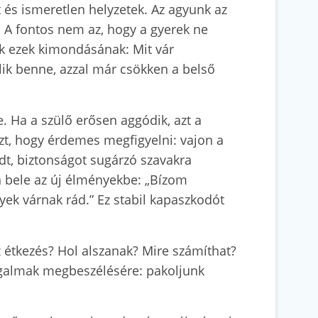
t és ismeretlen helyzetek. Az agyunk az
. A fontos nem az, hogy a gyerek ne
unk ezek kimondásának: Mit vár
lik benne, azzal már csökken a belső
. Ha a szülő erősen aggódik, azt a
zt, hogy érdemes megfigyelni: vajon a
dt, biztonságot sugárzó szavakra
n bele az új élményekbe: „Bízom
yek várnak rád.” Ez stabil kapaszkodót
z étkezés? Hol alszanak? Mire számíthat?
izgalmak megbeszélésére: pakoljunk