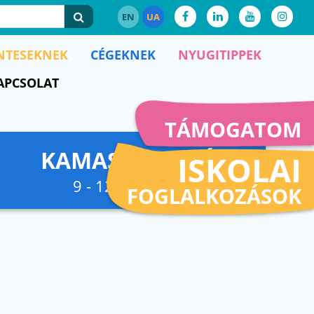
EN
UA
NTESEKNEK
CÉGEKNEK
NYUGITIPPEK
APCSOLAT
TÁMOGATOM
KAMASZFESZKÓ
ISKOLAI
9 - 12. osztályig
FOGLALKOZÁSOK