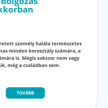
ldolgozás
kkorban
eretett személy halála természetes
as minden korosztály számára, a
mára is. Mégis sokszor nem vagy
jük, még a családban sem.
TOVÁBB