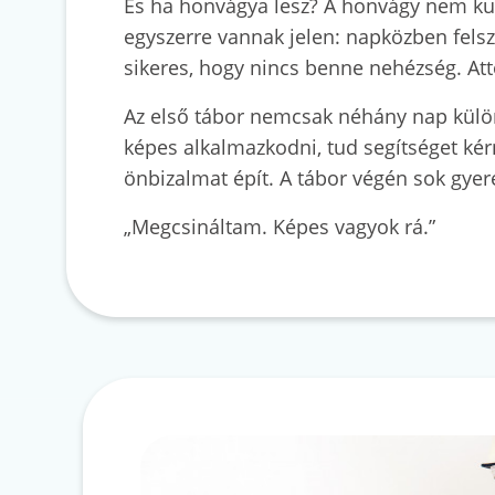
És ha honvágya lesz? A honvágy nem kud
egyszerre vannak jelen: napközben felsza
sikeres, hogy nincs benne nehézség. Attó
Az első tábor nemcsak néhány nap külön 
képes alkalmazkodni, tud segítséget kér
önbizalmat épít. A tábor végén sok gye
„Megcsináltam. Képes vagyok rá.”