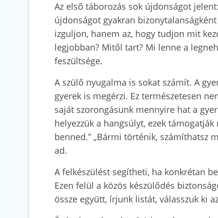
Az első táborozás sok újdonságot jelent:
újdonságot gyakran bizonytalanságként é
izguljon, hanem az, hogy tudjon mit kezd
legjobban? Mitől tart? Mi lenne a legne
feszültsége.
A szülő nyugalma is sokat számít. A gye
gyerek is megérzi. Ez természetesen nem
saját szorongásunk mennyire hat a gyer
helyezzük a hangsúlyt, ezek támogatják
benned.” „Bármi történik, számíthatsz m
ad.
A felkészülést segítheti, ha konkrétan b
Ezen felül a közös készülődés biztonság
össze együtt, írjunk listát, válasszuk ki 